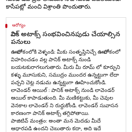
ఆరోగ్యం
పానిక్ అటాక్స్ సంభవించినపుడు చేయాల్సిన
పనులు
ఊహాలోకంలోకి వెళ్ళండి: మీకు సంతృప్తినిచ్చే ఊహాలోకంలో
విహరించడం వల్ల పానిక్ అటాక్స్ నుండి
బయటకురాగలుగుతారు. మీరు మీ రూమ్ లో కూర్చుని
కళ్ళు మూసుకుని, సముద్రం ముందర ఉన్నట్టుగా లేదా
పచ్చని చెట్ల నడుమ ఉన్నట్టుగా ఊహించుకోండి.
లావెండర్ ఆయిల్ : పానిక్ అటాక్స్ నుండి లావెండర్
ఆయిల్ కాపాడుతుంది. మీ మణికట్టుకు, మీ చెవుల
వెనకాల లావెండర్ ని రుద్దుకోండి. లావెండర్ సువాసన
కారణంగా పానిక్ అటాక్స్ తగ్గిపోతాయి.
పాజిటివ్ మంత్రం: అంతా మన మెదడు మీదే
ఆధారపడి ఉందని చెబుతారు కదా, అది ఇదే