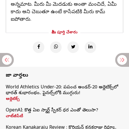
అన్నమాట. మీరు మీ మెదడుకు అంతా మంచిదే, ఏమీ
కాదు అని చెబుతూ ఉంటే కాసేపటికి మీరు కామ్
ఐపోతారు.
మీరు పూర్తి చేశారు
తాజా వార్తలు
World Athletics Under-20: ప్రపంచ అండర్-20 అథ్లెటిక్స్‌లో
భారత్‌ శుభారంభం.. ఫైనల్స్‌లోకి ముగ్గురు!
అథ్లెటిక్స్
OpenAI: కొత్త ఏఐ స్మార్ట్ స్పీకర్ ధర ఎంతో తెలుసా?
చాట్‌జీపీటీ
Korean Kanakaraju Review : కొరియన్ కనకరాజు రివ్యూ..