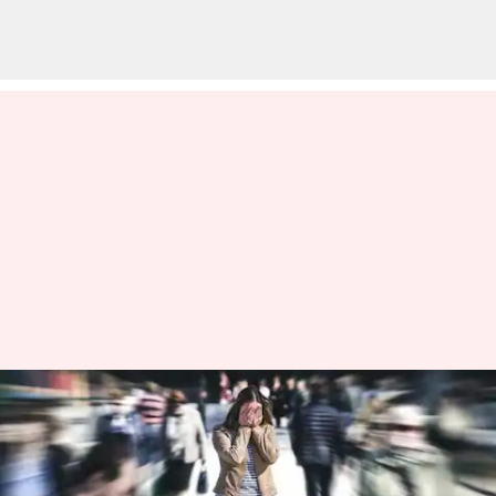
అకస్మాత్తుగా తలతిరుగుతున్నట్లు,
వికారంగా ఉన్నట్లు, శరీరం
వణుకుతున్నట్లు అనిపిస్తుందా? ఇది