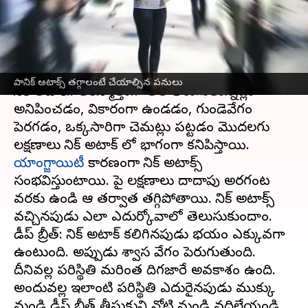
తెలుసుకోండి.
వ్రాసిన వారు
Feb 21, 2023
02:54 pm
Sriram Pranateja
ఈ వార్తాకథనం ఏంటి
పానిక్ అటాక్స్ తగ్గాలంటే చేయాల్సిన పనులు
పానిక్ అటాక్.. అకస్మాత్తుగా తల తిరుగుతున్నట్లు
అనిపించడం, వికారంగా ఉండడం, గుండెవేగం
పెరగడం, ఒక్కసారిగా చెమట్లు పట్టడం మొదలగు
యాంగ్జాయిటీ
కారణంగా పానిక్ అటాక్స్
సంభవిస్తుంటాయి. పై లక్షణాలు దాదాపు అరగంట
వరకు ఉండి ఆ తర్వాత తగ్గిపోతాయి. పానిక్ అటాక్స్
వచ్చినపుడు ఎలా ఎదుర్కోవాలో తెలుసుకుందాం.
డీప్ బ్రీత్: పానిక్ అటాక్ కలిగినపుడు భయం ఎక్కువగా
ఉంటుంది. అప్పుడు శ్వాస వేగం పెరుగుతుంది.
దీనివల్ల పరిస్థితి మరింత దిగజారే అవకాశం ఉంది.
అందువల్ల ఇలాంటి పరిస్థితి ఎదురైనపుడు ముక్కు
నుండి డీప్ బ్రీత్ తీసుకుని నోటి నుండి వదిలేయండి.