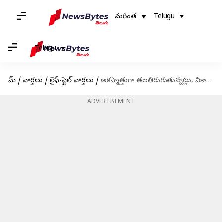
మరింత
Telugu
Telugu
హోమ్
/
వార్తలు
/
లైఫ్-స్టైల్ వార్తలు
/
అకస్మాత్తుగా తలతిరుగుతున్నట్లు, వికారంగా ఉన్నట్లు, శరీరం వణుకుతున్నట్లు అనిపిస్తుందా? ఇది తెలుసుకోండి.
ADVERTISEMENT