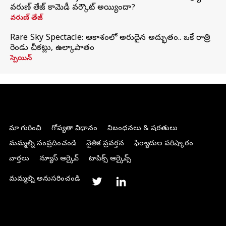
వరుణ్ తేజ్ కామెడీ వర్కౌట్ అయ్యిందా?
వరుణ్ తేజ్
Rare Sky Spectacle: ఆకాశంలో అరుదైన అద్భుతం.. ఒకే రాత్రి
రెండు చీకట్లు, ఉల్కాపాతం
స్పెయిన్
మా గురించి
గోప్యతా విధానం
నిబంధనలు & షరతులు
మమ్మల్ని సంప్రదించండి
నైతిక ప్రవర్తన
ఫిర్యాదుల పరిష్కారం
వార్తలు
న్యూస్ ఆర్కైవ్
టాపిక్స్ ఆర్కైవ్స్
మమ్మల్ని అనుసరించండి