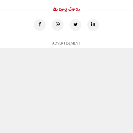
మీరు పూర్తి చేశారు
ADVERTISEMENT