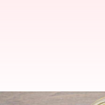
Ghee: మీ ఆరోగ్యానికి సరైన నెయ్యిని