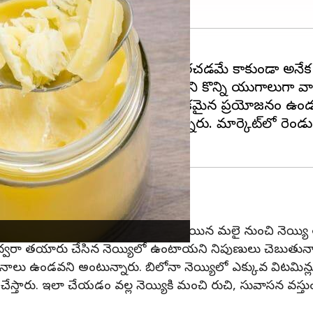
ఇస్తారు. నెయ్యి ఆహార రుచిని మెరుగుపరచడమే కాకుండా అన
ైన మెరుపును ఇస్తుంది. అందుకే నెయ్యిని కొన్ని యుగాలుగా 
 ఈ క్రమంలో అన్ని రకాల నెయ్యిలో ఒకే రకమైన ప్రయోజనం ఉం
షకాలు ఉండవని నిపుణులు చెబుతున్నారు. మార్కెట్‌లో రె
యి తయారు చేస్తారు. పెరుగుపై పేరుకుపోయిన మలై నుంచి నెయ్యి 
 ద్వరా తయారు చేసిన నెయ్యిలో ఉంటాయని నిపుణులు చెబుతున్న
జనాలు ఉండవని అంటున్నారు. బిలోనా నెయ్యిలో ఎక్కువ విటమిన్ల
రు చేస్తారు. ఇలా చేయడం వల్ల నెయ్యికి మంచి రుచి, సువాసన వ