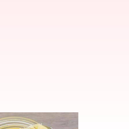
 ఎలా ఎంచుకోవాలి?