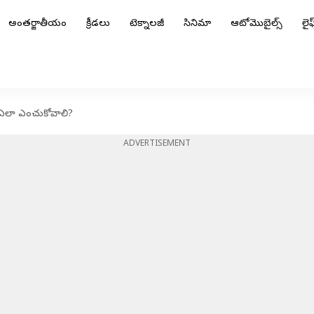
అంతర్జాతీయం
క్రీడలు
టెక్నాలజీ
సినిమా
ఆటోమొబైల్స్
లైఫ్
ి ఎలా ఎంచుకోవాలి?
ADVERTISEMENT