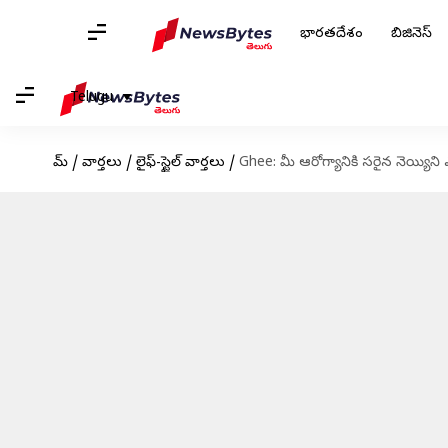
భారతదేశం
బిజినెస్
Telugu
హోమ్
/
వార్తలు
/
లైఫ్-స్టైల్ వార్తలు
/
Ghee: మీ ఆరోగ్యానికి సరైన నెయ్యిన