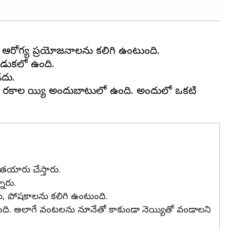
ేక ఆరోగ్య ప్రయోజనాలను కలిగి ఉంటుంది.
వాడుకలో ఉంది.
డదు.
ండు రకాల నెయ్యి అందుబాటులో ఉంది. అందులో ఒకటి
తయారు చేస్తారు.
ారు.
ు, పోషకాలను కలిగి ఉంటుంది.
స్తుంది. అలాగే వంటలను నూనేతో కాకుండా నెయ్యితో వండాలని