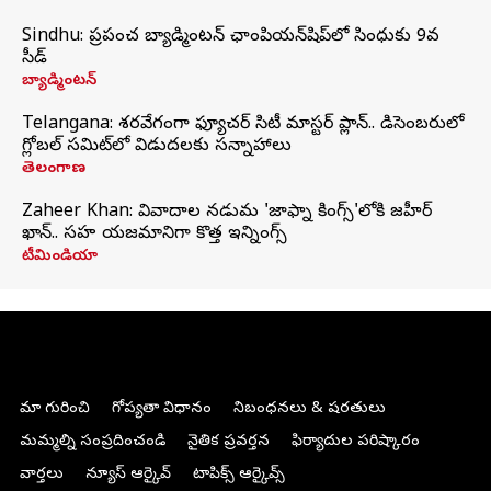
Sindhu: ప్రపంచ బ్యాడ్మింటన్‌ ఛాంపియన్‌షిప్‌లో సింధుకు 9వ
సీడ్
బ్యాడ్మింటన్
Telangana: శరవేగంగా ఫ్యూచర్ సిటీ మాస్టర్ ప్లాన్.. డిసెంబరులో
గ్లోబల్‌ సమిట్‌లో విడుదలకు సన్నాహాలు
తెలంగాణ
Zaheer Khan: వివాదాల నడుమ 'జాఫ్నా కింగ్స్'లోకి జహీర్
ఖాన్.. సహ యజమానిగా కొత్త ఇన్నింగ్స్
టీమిండియా
మా గురించి
గోప్యతా విధానం
నిబంధనలు & షరతులు
మమ్మల్ని సంప్రదించండి
నైతిక ప్రవర్తన
ఫిర్యాదుల పరిష్కారం
వార్తలు
న్యూస్ ఆర్కైవ్
టాపిక్స్ ఆర్కైవ్స్