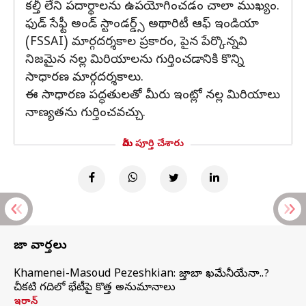
కల్తీ లేని పదార్థాలను ఉపయోగించడం చాలా ముఖ్యం.
ఫుడ్ సేఫ్టీ అండ్ స్టాండర్డ్స్ అథారిటీ ఆఫ్ ఇండియా
(FSSAI) మార్గదర్శకాల ప్రకారం, పైన పేర్కొన్నవి
నిజమైన నల్ల మిరియాలను గుర్తించడానికి కొన్ని
సాధారణ మార్గదర్శకాలు.
ఈ సాధారణ పద్ధతులతో మీరు ఇంట్లో నల్ల మిరియాలు
నాణ్యతను గుర్తించవచ్చు.
మీరు పూర్తి చేశారు
తాజా వార్తలు
Khamenei-Masoud Pezeshkian: మొజ్తాబా ఖమేనీయేనా..?
చీకటి గదిలో భేటీపై కొత్త అనుమానాలు
ఇరాన్