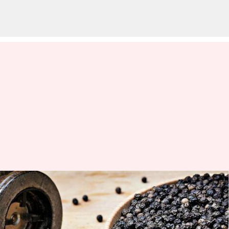
Fake Black Pepper Identify :
నకిలీ మిరియాలు గుర్తించడం ఎలా?
ఇదిగో సింపుల్ చిట్కాలు మీకోసం