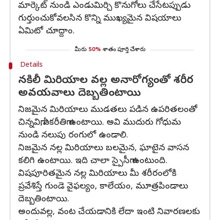
మార్కెట్ నుండి ఎండుమిర్చి కొనుగోలు చేసేటప్పుడు
గుర్తుంచుకోవలసిన కొన్ని ముఖ్యమైన విషయాలు
ఏమిటో చూద్దాం.
మీరు
50%
శాతం పూర్తి చేశారు
Details
నకిలీ మిరియాల వల్ల అనారోగ్యంతో శరీర
అవయవాలు దెబ్బతింటాయి
నిజమైన మిరియాలు ముడతలు పడిన ఉపరితలంతో
చిన్నవిగా,ఏకరీతిగా ఉంటాయి. అవి ముదురు గోధుమ
నుండి నలుపు రంగులో ఉండాలి.
నిజమైన నల్ల మిరియాలు బలమైన, ఘాటైన వాసన
కలిగి ఉంటాయి. ఇది చాలా స్పైసీగా ఉంటుంది.
విషపూరితమైన నల్ల మిరియాలు మీ శరీరంలోకి
ప్రవేశిస్తే గుండె వైఫల్యం, కాలేయం, మూత్రపిండాలు
దెబ్బతింటాయి.
అందువల్ల, వంట చేయడానికి లేదా ఇంటి నివారణలకు