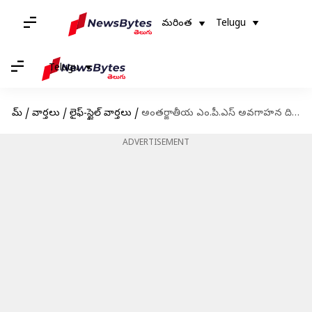
మరింత
Telugu
Telugu
హోమ్
/
వార్తలు
/
లైఫ్-స్టైల్ వార్తలు
/
అంతర్జాతీయ ఎం.పీ.ఎస్ అవగాహన దినోత్సవం: రకాలు, లక్షణాలు, చికిత్స
ADVERTISEMENT