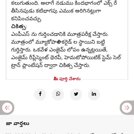
కలుగుతుంది. అలాగే నడుము కిందభాగంలో ఎక్స్ రే
తీసినపుడు కటిభాగపు ఎముక అరిగినట్లుగా
కనిపించవచ్చు.
చికిత్స
:
ఎంపీఎస్ ను గుర్తించడానికి మూత్రపరీక్ష చేస్తారు.
మూత్రంలో మ్యూకోపాలిశాకరైడ్ ల స్థాయిని బట్టి
గుర్తిస్తారు. ఒకవేళ ఎంజైమ్ లోపం ఉన్నట్లయితే,
ఎంజైమ్ రీప్లేస్మెంట్ థెరపీ, హెమటోపోయిటిక్ స్టెమ్ సెల్
ట్రాన్ ప్లాంటేషన్ ద్వారా చికిత్స చేస్తారు.
మీరు పూర్తి చేశారు
తాజా వార్తలు