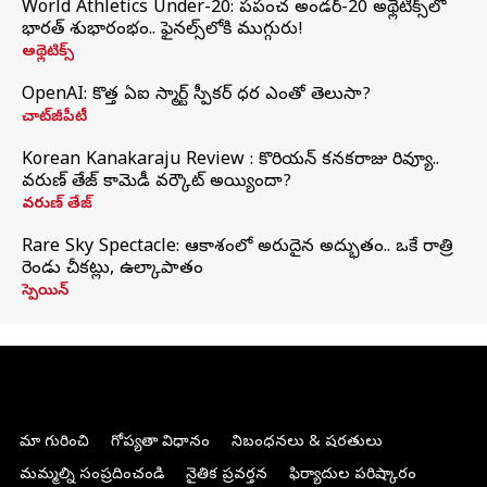
World Athletics Under-20: ప్రపంచ అండర్-20 అథ్లెటిక్స్‌లో
భారత్‌ శుభారంభం.. ఫైనల్స్‌లోకి ముగ్గురు!
అథ్లెటిక్స్
OpenAI: కొత్త ఏఐ స్మార్ట్ స్పీకర్ ధర ఎంతో తెలుసా?
చాట్‌జీపీటీ
Korean Kanakaraju Review : కొరియన్ కనకరాజు రివ్యూ..
వరుణ్ తేజ్ కామెడీ వర్కౌట్ అయ్యిందా?
వరుణ్ తేజ్
Rare Sky Spectacle: ఆకాశంలో అరుదైన అద్భుతం.. ఒకే రాత్రి
రెండు చీకట్లు, ఉల్కాపాతం
స్పెయిన్
మా గురించి
గోప్యతా విధానం
నిబంధనలు & షరతులు
మమ్మల్ని సంప్రదించండి
నైతిక ప్రవర్తన
ఫిర్యాదుల పరిష్కారం