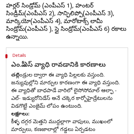
హర్లర్ సిండ్రోమ్ (ఎంపీఎస్ 1), హంటర్
సిండ్రీమ్(ఎంపీఎస్ 2), సాన్ఫిలిప్పో(ఎంపీఎస్ 3),
మార్కియో(ఎంపీఎస్ 4), మారోటాక్స్ లామీ
సిండ్రోమ్(ఎంపీఎస్ ), స్లై సిండ్రోమ్(ఎంపీఎస్ 6) రకాలు
Details
ఎం.పీ.ఎస్ వ్యాధి రావడానికి కారణాలు
తల్లిదండ్రుల ద్వారా ఈ వ్యాధి పిల్లలకు వస్తుంది.
జన్యువుల్లోని మార్పుల కారణంగా ఈ వ్యాధి వస్తుంది.
ఈ వ్యాధితో బాధపాడే వారిలో లైసోసోమాల్ ఆల్ఫా -
ఎల్- ఇడ్యురోనిడేస్ అనే చక్కెర కార్బోహైడ్రేటులను
విడగొట్టే ఎంజైమ్ లోపం ఉంటుంది.
లక్షణాలు:
కీళ్ళ దగ్గర మెత్తని ముద్దల్లాగా వాపులు, ముఖంలో
మార్పులు, కణజాలాల్లో గడ్డలు ఏర్పడటం