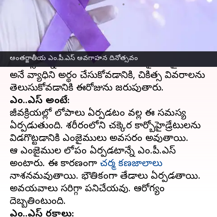
వ్రాసిన వారు
May 15, 2023
12:13 pm
Sriram Pranateja
ఈ వార్తాకథనం ఏంటి
ప్రతీ ఏడాది మే 15వ తేదీన అంతర్జాతీయ ఎం.పీ.ఎస్
అంతర్జాతీయ ఎం.పీ.ఎస్ అవగాహన దినోత్సవం
దినోత్సవాన్ని జరుపుతారు. మోనోశాకరైడోస్ టైప్ 1
అనే వ్యాధిని అర్థం చేసుకోవడానికి, చికిత్స వివరాలను
ఎం.పీ.ఎస్ అంటే:
జీవక్రియల్లో లోపాలు ఏర్పడటం వల్ల ఈ సమస్య
ఏర్పడుతుంది. శరీరంలోని చక్కెర కార్బోహైడ్రేటులను
విడగొట్టడానికి ఎంజైములు అవసరం అవుతాయి.
ఆ ఎంజైముల లోపం ఏర్పడటాన్నే ఎం.పీ.ఎస్
అంటారు. ఈ కారణంగా
చర్మ కణజాలాలు
నాశనమవుతాయి. భౌతికంగా తేడాలు ఏర్పడతాయి.
అవయవాలు సరిగ్గా పనిచేయవు. ఆరోగ్యం
ఎం.పీ.ఎస్ రకాలు: