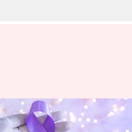
అంతర్జాతీయ ఎం.పీ.ఎస్ అవగాహన
దినోత్సవం: రకాలు, లక్షణాలు,
చికిత్స