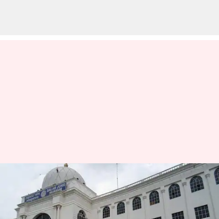
చరిత్ర మీద ఆసక్తి ఉన్నవారు ఈ
మ్యూజియంలను తప్పకుండా
సందర్శించండి