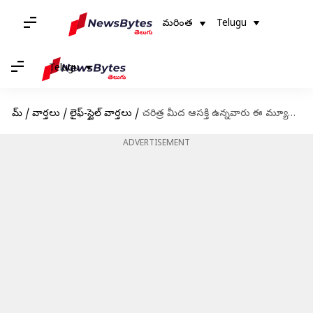
మరింత
Telugu
Telugu
హోమ్
/
వార్తలు
/
లైఫ్-స్టైల్ వార్తలు
/
చరిత్ర మీద ఆసక్తి ఉన్నవారు ఈ మ్యూజియంలను తప్పకుండా సందర్శించండి
ADVERTISEMENT