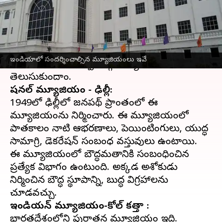
వ్రాసిన వారు
May 18, 2023
10:13 am
Sriram Pranateja
ఈ వార్తాకథనం ఏంటి
ఈరోజు
ఇంటర్నేషనల్ మ్యూజియం డే
. ఈ సందర్భంగా
ఇండియాలో సందర్శించాల్సిన మ్యూజియంలు ఇవే
భారతదేశంలోని చెప్పుకోదగ్గ మ్యూజియంల గురించి
నేషనల్ మ్యూజియం - ఢిల్లీ:
1949లో ఢిల్లీలో జనపథ్ ప్రాంతంలో ఈ
మ్యూజియంను నిర్మించారు. ఈ మ్యూజియంలో
పాతకాలం నాటి ఆభరణాలు, పెయింటింగులు, యుద్ధ
సామాగ్రి, డెకరేషన్ సంబంధ వస్తువులు ఉంటాయి.
ఈ మ్యూజియంలో బౌద్ధమతానికి సంబంధించిన
ప్రత్యేక విభాగం ఉంటుంది. అక్కడ అశోకుడు
నిర్మించిన బౌద్ధ స్థూపాన్ని, బుద్ధ విగ్రహాలను
ఇండియన్ మ్యూజియం-కోల్ కత్తా :
భారతదేశంలోని పురాతన మ్యూజియం ఇది.