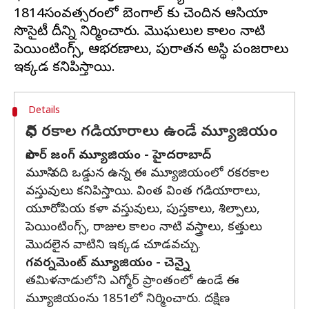
1814సంవత్సరంలో బెంగాల్ కు చెందిన ఆసియా
సొసైటీ దీన్ని నిర్మించారు. మొఘలుల కాలం నాటి
పెయింటింగ్స్, ఆభరణాలు, పురాతన అస్థి పంజరాలు
Details
వివిధ రకాల గడియారాలు ఉండే మ్యూజియం
సాలార్ జంగ్ మ్యూజియం - హైదరాబాద్
మూసి నది ఒడ్డున ఉన్న ఈ మ్యూజియంలో రకరకాల
వస్తువులు కనిపిస్తాయి. వింత వింత గడియారాలు,
యూరోపియ కళా వస్తువులు, పుస్తకాలు, శిల్పాలు,
పెయింటింగ్స్, రాజుల కాలం నాటి వస్త్రాలు, కత్తులు
మొదలైన వాటిని ఇక్కడ చూడవచ్చు.
గవర్నమెంట్ మ్యూజియం - చెన్నై
తమిళనాడులోని ఎగ్మోర్ ప్రాంతంలో ఉండే ఈ
మ్యూజియంను 1851లో నిర్మించారు. దక్షిణ