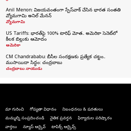
Anil Menon: విజయవంతంగా స్పేస్‌వాక్‌ చేసిన భారత సంతతి
వ్యోమగామి అనిల్‌ మేనన్
వ్యోమగామి
US Tariffs: భారత్‌పై 100% టారిఫ్‌ మోత.. అమెరికా సెనెట్‌లో
కీలక బిల్లుకు ఆమోదం
అమెరికా
CM Chandrababu: బీసీల సంరక్షణకు ప్రత్యేక చట్టం..
ముసాయిదా సిద్ధం: చంద్రబాబు
చంద్రబాబు నాయుడు
మా గురించి
గోప్యతా విధానం
నిబంధనలు & షరతులు
మమ్మల్ని సంప్రదించండి
నైతిక ప్రవర్తన
ఫిర్యాదుల పరిష్కారం
వార్తలు
న్యూస్ ఆర్కైవ్
టాపిక్స్ ఆర్కైవ్స్