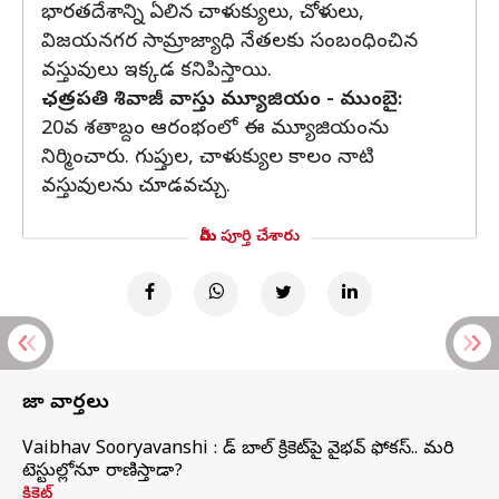
భారతదేశాన్ని ఏలిన చాళుక్యులు, చోళులు,
విజయనగర సామ్రాజ్యాధి నేతలకు సంబంధించిన
వస్తువులు ఇక్కడ కనిపిస్తాయి.
ఛత్రపతి శివాజీ వాస్తు మ్యూజియం - ముంబై:
20వ శతాబ్దం ఆరంభంలో ఈ మ్యూజియంను
నిర్మించారు. గుప్తుల, చాళుక్యుల కాలం నాటి
వస్తువులను చూడవచ్చు.
మీరు పూర్తి చేశారు
తాజా వార్తలు
Vaibhav Sooryavanshi : రెడ్ బాల్ క్రికెట్‌పై వైభవ్ ఫోకస్.. మరి
టెస్టుల్లోనూ రాణిస్తాడా?
క్రికెట్