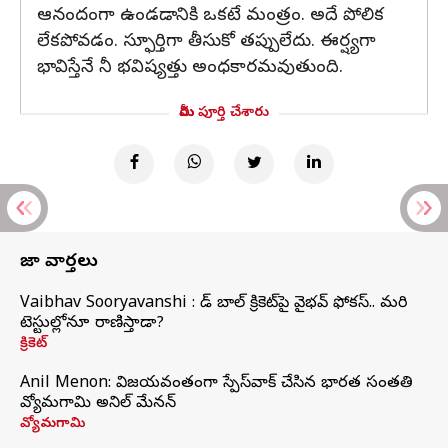
ఆనందంగా ఉండడానికి ఒకటే మంత్రం. అదే పోలిక
లేకపోవడం. స్ఫూర్తిగా తీసుకో తప్పులేదు. ఈర్ష్యగా
భావిస్తేనే నీ భవిష్యత్తు అంధకారమవుతుంది.
మీరు పూర్తి చేశారు
తాజా వార్తలు
Vaibhav Sooryavanshi : రెడ్ బాల్ క్రికెట్‌పై వైభవ్ ఫోకస్.. మరి
టెస్టుల్లోనూ రాణిస్తాడా?
క్రికెట్
Anil Menon: విజయవంతంగా స్పేస్‌వాక్‌ చేసిన భారత సంతతి
వ్యోమగామి అనిల్‌ మేనన్
వ్యోమగామి