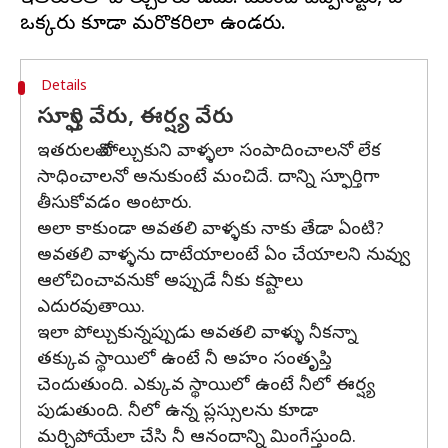
Details
స్ఫూర్తి వేరు, ఈర్ష్య వేరు
ఇతరులతో పోల్చుకుని వాళ్ళలా సంపాదించాలనో లేక
సాధించాలనో అనుకుంటే మంచిదే. దాన్ని స్ఫూర్తిగా
తీసుకోవడం అంటారు.
అలా కాకుండా అవతలి వాళ్ళకు నాకు తేడా ఏంటి?
అవతలి వాళ్ళను దాటేయాలంటే ఏం చేయాలని నువ్వు
ఆలోచించావనుకో అప్పుడే నీకు కష్టాలు
ఎదురవుతాయి.
ఇలా పోల్చుకున్నప్పుడు అవతలి వాళ్ళు నీకన్నా
తక్కువ స్థాయిలో ఉంటే నీ అహం సంతృప్తి
చెందుతుంది. ఎక్కువ స్థాయిలో ఉంటే నీలో ఈర్ష్య
పుడుతుంది. నీలో ఉన్న ప్లస్సులను కూడా
మర్చిపోయేలా చేసి నీ ఆనందాన్ని మింగేస్తుంది.