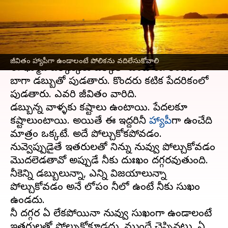
తెలుసా?
వ్రాసిన వారు
Jun 05, 2023
06:30 pm
Sriram Pranateja
ఈ వార్తాకథనం ఏంటి
జీవితం హ్యాపీగా ఉండాలంటే పోలికను వదిలేసుకోవాలి
ఈ భూమ్మీద ఒక్కొక్కరు ఒక్కోలా ఉంటారు. కొందరు
బాగా డబ్బుతో పుడతారు. కొందరు కటిక పేదరికంలో
పుడతారు. ఎవరి జీవితం వారిది.
డబ్బున్న వాళ్ళకు కష్టాలు ఉంటాయి. పేదలకూ
కష్టాలుంటాయి. అయితే ఈ ఇద్దరినీ
హ్యాపీ
గా ఉంచేది
మాత్రం ఒక్కటే. అదే పోల్చుకోకపోవడం.
నువ్వెప్పుడైతే ఇతరులతో నిన్ను నువ్వు పోల్చుకోవడం
మొదలెడతావో అప్పుడే నీకు దుఃఖం దగ్గరవుతుంది.
నీకెన్ని డబ్బులున్నా, ఎన్ని విజయాలున్నా
పోల్చుకోవడం అనే లోపం నీలో ఉంటే నీకు సుఖం
ఉండదు.
నీ దగ్గర ఏమీ లేకపోయినా నువ్వు సుఖంగా ఉండాలంటే
ఇతరులతో పోల్చుకోకూడదు. ముందే చెప్పినట్టు, ఏ