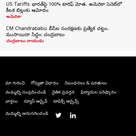
US Tariffs: భారత్‌పై 100% టారిఫ్‌ మోత.. అమెరికా సెనెట్‌లో
కీలక బిల్లుకు ఆమోదం
అమెరికా
CM Chandrababu: బీసీల సంరక్షణకు ప్రత్యేక చట్టం..
ముసాయిదా సిద్ధం: చంద్రబాబు
చంద్రబాబు నాయుడు
మా గురించి
గోప్యతా విధానం
నిబంధనలు & షరతులు
మమ్మల్ని సంప్రదించండి
నైతిక ప్రవర్తన
ఫిర్యాదుల పరిష్కారం
వార్తలు
న్యూస్ ఆర్కైవ్
టాపిక్స్ ఆర్కైవ్స్
మమ్మల్ని అనుసరించండి