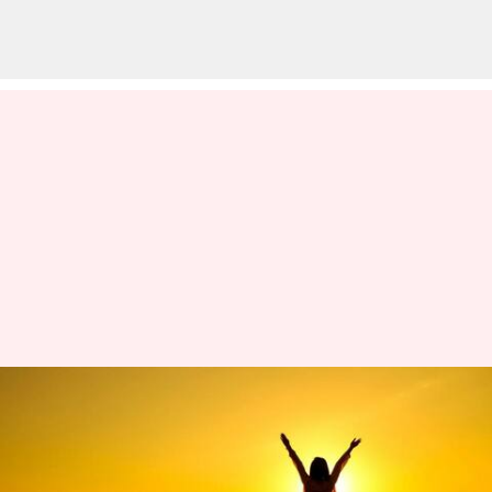
ప్రేరణ: నీ దగ్గర ఏమీ లేకపోయినా
నువ్వు హ్యాపీగా ఉండాలంటే నీలో
ఉండాల్సిన మొదటి లక్షణం ఏంటో