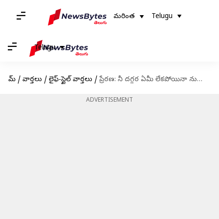
మరింత
Telugu
Telugu
హోమ్
/
వార్తలు
/
లైఫ్-స్టైల్ వార్తలు
/
ప్రేరణ: నీ దగ్గర ఏమీ లేకపోయినా నువ్వు హ్యాపీగా ఉండాలంటే నీలో ఉండాల్సిన మొదటి లక్షణం ఏంటో తెలుసా?
ADVERTISEMENT