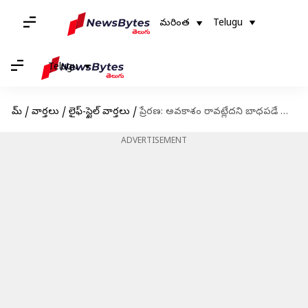
మరింత
Telugu
Telugu
హోమ్
/
వార్తలు
/
లైఫ్-స్టైల్ వార్తలు
/
ప్రేరణ: అవకాశం రావట్లేదని బాధపడే వారు విజయాన్ని ఎప్పటికీ పొందలేరు
ADVERTISEMENT