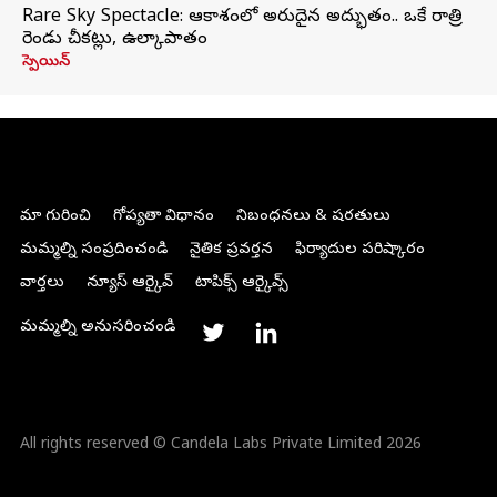
Rare Sky Spectacle: ఆకాశంలో అరుదైన అద్భుతం.. ఒకే రాత్రి
రెండు చీకట్లు, ఉల్కాపాతం
స్పెయిన్
మా గురించి
గోప్యతా విధానం
నిబంధనలు & షరతులు
మమ్మల్ని సంప్రదించండి
నైతిక ప్రవర్తన
ఫిర్యాదుల పరిష్కారం
వార్తలు
న్యూస్ ఆర్కైవ్
టాపిక్స్ ఆర్కైవ్స్
మమ్మల్ని అనుసరించండి
All rights reserved © Candela Labs Private Limited 2026