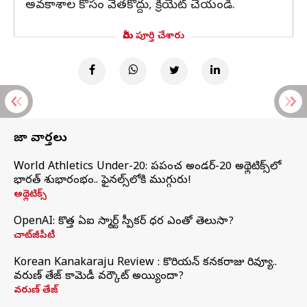
అవకాశాల కోసం వెతకొద్దు, క్రియేట్ చేయండి.
మీరు పూర్తి చేశారు
తాజా వార్తలు
World Athletics Under-20: ప్రపంచ అండర్-20 అథ్లెటిక్స్‌లో
భారత్‌ శుభారంభం.. ఫైనల్స్‌లోకి ముగ్గురు!
అథ్లెటిక్స్
OpenAI: కొత్త ఏఐ స్మార్ట్ స్పీకర్ ధర ఎంతో తెలుసా?
చాట్‌జీపీటీ
Korean Kanakaraju Review : కొరియన్ కనకరాజు రివ్యూ..
వరుణ్ తేజ్ కామెడీ వర్కౌట్ అయ్యిందా?
వరుణ్ తేజ్