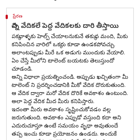
ప్రేరణ
చిన్న వేదికలే పెద్ద వేదికలకు దారి తీస్తాయి
పక్కవాళ్ళకు హెల్ప్ చేయాలనుకునే తక్కువ మంది, మీకు
కనిపించిన వారిలో ఒక్కరు కూడా ఉండకపోవచ్చు.
అలాంటప్పుడు మీరే ఒక అడుగు ముందుకు వేయాలి.
ఏం చేస్తే మీలోని టాలెంట్ బయటకు తెలుస్తుందో
చూడండి.
అన్ని విధాలా ప్రయత్నించండి. అప్పుడు ఖచ్చితంగా మీ
టాలెంట్ ని ప్రదర్శించడానికి మీకో వేదిక దొరుకుతుంది.
ఆ వేదిక ద్వారా మరో వేదిక దొరికే అవకాశం ఉంటుంది.
అలా పెద్ద వేదిక మీద మీరు కనిపిస్తారు.
ఇదంతా మీరు అవకాశం సృష్టించుకోవడం వల్ల
జరుగుతుంది. అవకాశం ఎప్పుడో వస్తుంది కదా అని
ఎదురుచూస్తూ ఉంటే సమయం వృధా అవుతుందే
తప్ప ఇంచు కూడా ప్రయోజనం ఉండదు. అందుకే