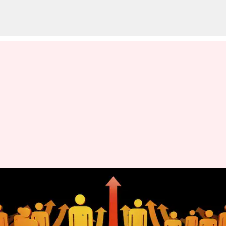
ప్రేరణ: అవకాశం రావట్లేదని బాధపడే
వారు విజయాన్ని ఎప్పటికీ పొందలేరు
వ్రాసిన వారు
Mar 07, 2023
04:09 pm
Sriram Pranateja