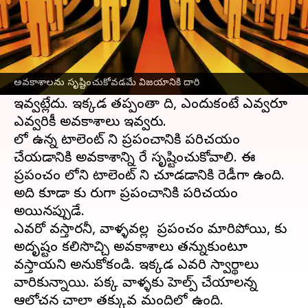
ఈ వార్తాకథనం ఏంటి
మీలో చాలా టాలెంట్ ఉంది. మీరు చాలా బాగా పాడగలరు,
మీరు చాలా బాగా రాయగలరు. కానీ మిమ్మల్ని ఎవ్వరూ
అవకాశాలను సృష్టించుకోవడమే విజయానికి దారి
గుర్తించట్లేదు. ఎవ్వరూ కూడా మీకు
అవకాశాలు
ఇవ్వట్లేదు. ఇక్కడ తప్పంతా మీది, ఎందుకంటే ఎవ్వరూ
ఎవ్వరికీ అవకాశాలు ఇవ్వరు.
మీలో ఉన్న టాలెంట్ ని ప్రపంచానికి పరిచయం
చేయడానికి అవకాశాన్ని మీరే సృష్టించుకోవాలి. ఈ
ప్రపంచం మీలోని టాలెంట్ ని చూడడానికి రెడీగా ఉంది.
అది కూడా మీకు మీరుగా ప్రపంచానికి పరిచయం
అయినప్పుడే.
ఎవరో వస్తారనీ, వాళ్ళవల్ల మీ ప్రపంచం మారిపోయి, మీకు
అదృష్టం కలిసొచ్చి అవకాశాలు తన్నుకుంటూ
వస్తాయని అనుకోకండి. ఇక్కడ ఎవరి స్వార్థాలు
వారికున్నాయి. పక్క వాళ్ళకు హెల్ప్ చేయాలన్న