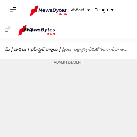
మరింత
Telugu
Telugu
హోమ్
/
వార్తలు
/
లైఫ్-స్టైల్ వార్తలు
/
ప్రేరణ: లక్ష్యాన్ని చేరుకోగలనా లేదా అన్న అనుమానం రాకపోతే అది గొప్ప లక్ష్యం కాదన్నమాట
ADVERTISEMENT