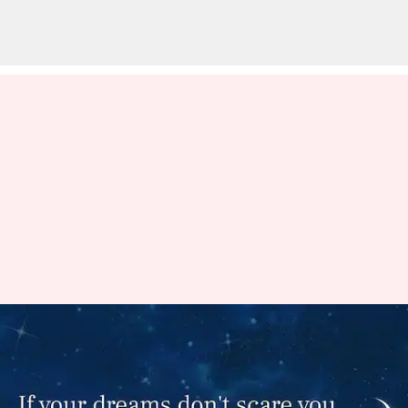
ప్రేరణ: లక్ష్యాన్ని చేరుకోగలనా లేదా
అన్న అనుమానం రాకపోతే అది
గొప్ప లక్ష్యం కాదన్నమాట