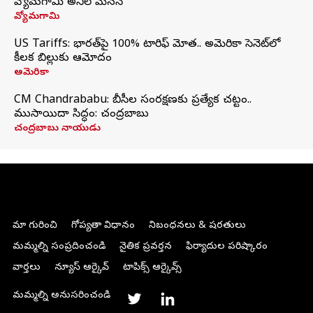
వ్యోమగామి అనిల్‌ మేనన్
వ్యోమగామి
US Tariffs: భారత్‌పై 100% టారిఫ్‌ మోత.. అమెరికా సెనెట్‌లో
కీలక బిల్లుకు ఆమోదం
అమెరికా
CM Chandrababu: బీసీల సంరక్షణకు ప్రత్యేక చట్టం..
ముసాయిదా సిద్ధం: చంద్రబాబు
చంద్రబాబు నాయుడు
మా గురించి
గోప్యతా విధానం
నిబంధనలు & షరతులు
మమ్మల్ని సంప్రదించండి
నైతిక ప్రవర్తన
ఫిర్యాదుల పరిష్కారం
వార్తలు
న్యూస్ ఆర్కైవ్
టాపిక్స్ ఆర్కైవ్స్
మమ్మల్ని అనుసరించండి