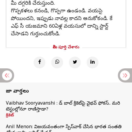
మీ దగ్గరికి చేరుస్తుంది.
గొప్పకళలు కనండి, గొప్పగా ఉండండి. వయసై
పోయిందని, ఇప్పుడు నావల్ల కాదని అనుకోకండి. కే
ఎఫ్ సీ యజమాని 60ఏళ్ల వయసులో దాన్ని స్టార్ట్
చేసాడని గుర్తుంచుకోండి.
మీరు పూర్తి చేశారు
తాజా వార్తలు
Vaibhav Sooryavanshi : రెడ్ బాల్ క్రికెట్‌పై వైభవ్ ఫోకస్.. మరి
టెస్టుల్లోనూ రాణిస్తాడా?
క్రికెట్
Anil Menon: విజయవంతంగా స్పేస్‌వాక్‌ చేసిన భారత సంతతి