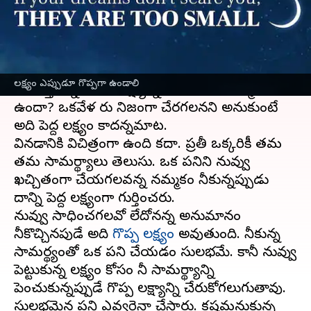
వ్రాసిన వారు
Apr 06, 2023
05:42 pm
Sriram Pranateja
ఈ వార్తాకథనం ఏంటి
మీ జీవిత లక్ష్యం ఏమిటి? రోజూ దానికోసమే
లక్ష్యం ఎప్పుడూ గొప్పగా ఉండాలి
పనిచేస్తున్నారా? ఆ లక్ష్యాన్ని చేరగలననే నమ్మకం మీలో
ఉందా? ఒకవేళ మీరు నిజంగా చేరగలనని అనుకుంటే
అది పెద్ద లక్ష్యం కాదన్నమాట.
వినడానికి విచిత్రంగా ఉంది కదా. ప్రతీ ఒక్కరికీ తమ
తమ సామర్థ్యాలు తెలుసు. ఒక పనిని నువ్వు
ఖచ్చితంగా చేయగలవన్న నమ్మకం నీకున్నప్పుడు
దాన్ని పెద్ద లక్ష్యంగా గుర్తించరు.
నువ్వు సాధించగలవో లేదోనన్న అనుమానం
నీకొచ్చినపుడే అది
గొప్ప లక్ష్యం
అవుతుంది. నీకున్న
సామర్థ్యంతో ఒక పని చేయడం సులభమే. కానీ నువ్వు
పెట్టుకున్న లక్ష్యం కోసం నీ సామర్థ్యాన్ని
పెంచుకున్నప్పుడే గొప్ప లక్ష్యాన్ని చేరుకోగలుగుతావు.
సులభమైన పని ఎవ్వరైనా చేస్తారు. కష్టమనుకున్న