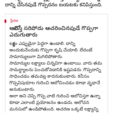
ప్రేరణ
ఆలోచిస్తే సరిపోదు ఆచరించినపుడే గొప్పగా
ఎదుగుతారు
లక్ష్యం ఎప్పుడైనా పెద్దగా ఉండాలి. దాన్ని
అందుకునేందుకు గొప్పగా కృషి చేయాలి. లేదంటే
సామాన్యులుగా మిగిలిపోతారు.
సామాన్యుల లక్ష్యాలు చిన్నవిగా ఉంటాయి. వారు తమ
సామర్థ్యాలను పెంచుకోవడానికి ఇష్టపడరు. గొప్పదాన్ని
సాధించడం తమవల్ల కాదనుకుంటారు. కనీసం
గొప్పవిషయాల గురించి ఆలోచించడం కూడా వృధానే
అనుకుంటారు.
అలా అని చెప్పి గొప్ప వాటి గురించి ఆలోచిస్తూ ఉన్నా
కూడా ఎలాంటి ప్రయోజనం ఉండదు. ఆలోచన
మనసులో ఉండిపోతుంది. ఆచరణ ఒక్కటే లక్ష్యాన్ని