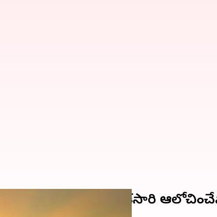
ుందు అవుతుందేమోనని ఒకసారి ఆలోచించ