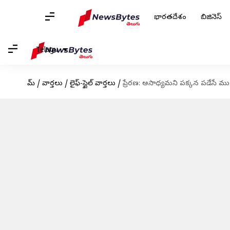
భారతదేశం
బిజినెస్
Telugu
హోమ్
/
వార్తలు
/
లైఫ్-స్టైల్ వార్తలు
/
ప్రేరణ: అసాధ్యమని పక్కన పడేసే 