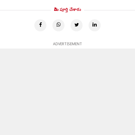
మీరు పూర్తి చేశారు
ADVERTISEMENT