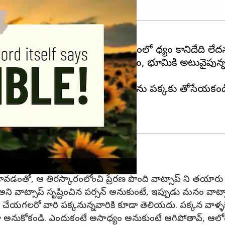
మైపోవచ్చు. ఎందుకంటే ప్రస్తుత తరంలో సాధ్యం కానిదేది లేద
 సాధ్యాలుగా మిగిలాయి. గాల్లో ఎగరడం, భూమికి అటువైపున
లైనవన్నీ ఒకప్పుడు అసాధ్యాలే.
డు అది అవ్వదేమోనని ఆ ఆలోచనను పక్కకు తోసేయకండి. కొన్
జెక్ట్ కావడంతో, ఆ తిరస్కారంలోంచి ప్రేరణ పొంది వాట్సాప్ ని తయారు చ
ా అని వాట్సాప్ సృష్టించిన పర్సన్ అనుకుంటే, ఇప్పుడు మనం వాట్
ేయగలరో వారి పక్కనున్నవారికి కూడా తెలియదు. పక్కన వాళ్ళక
నుకోకండి. ఎందుకంటే అసాధ్యం అనుకుంటే ఆగిపోతావ్, ఆలోచిస్తే