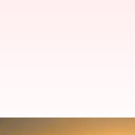
ప్రేరణ: అసాధ్యమని పక్కన పడేసే మ