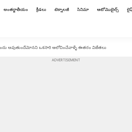
అంతర్జాతీయం
క్రీడలు
టెక్నాలజీ
సినిమా
ఆటోమొబైల్స్
లైఫ్
ముందు అవుతుందేమోనని ఒకసారి ఆలోచించేవాళ్ళే ఈతరం విజేతలు
ADVERTISEMENT