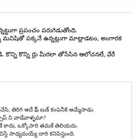
న్నట్టుగా ప్రపంచం పరుగెడుతోంది.
్న మనిషితో పక్కనే ఉన్నట్లుగా మాట్లాడటం, అంగారక
ని కొన్ని సార్లు మీరలా తోసేసిన ఆలోచనలే, వేరే
ేసి, తిరిగి అదే ఫేస్ బుక్ కంపెనీకి అమ్మేసాడు.
సాప్ ని వాడేవాళ్ళమా?
ే కాదు, ఒక్కోసారి తమకే తెలియదు.
 సాధ్యమయ్యే దారి కనిపిస్తుంది.