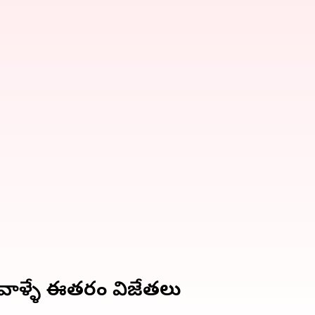
ేవాళ్ళే ఈతరం విజేతలు