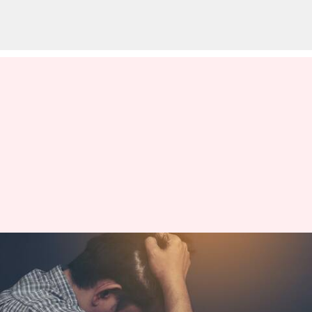
ప్రేరణ: ఒక పని మీవల్ల కాదని వేరే
వాళ్ళు చెబితే మీరు నమ్మారంటే మీ
మీద మీకు నమ్మకం లేనట్టే