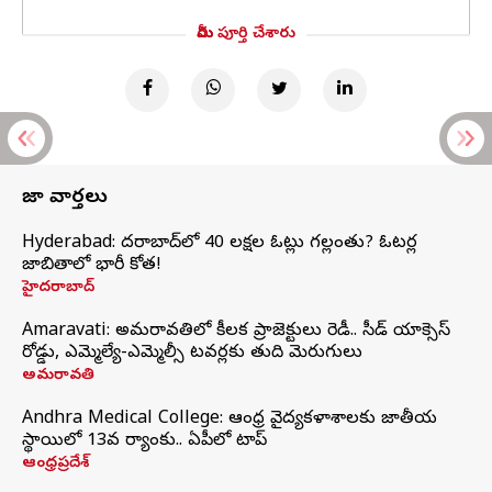
మీరు పూర్తి చేశారు
తాజా వార్తలు
Hyderabad: హైదరాబాద్‌లో 40 లక్షల ఓట్లు గల్లంతు? ఓటర్ల
జాబితాలో భారీ కోత!
హైదరాబాద్
Amaravati: అమరావతిలో కీలక ప్రాజెక్టులు రెడీ.. సీడ్‌ యాక్సెస్‌
రోడ్డు, ఎమ్మెల్యే-ఎమ్మెల్సీ టవర్లకు తుది మెరుగులు
అమరావతి
Andhra Medical College: ఆంధ్ర వైద్యకళాశాలకు జాతీయ
స్థాయిలో 13వ ర్యాంకు.. ఏపీలో టాప్
ఆంధ్రప్రదేశ్