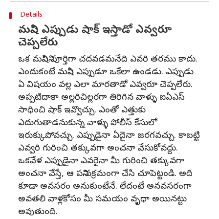
Details
మనిషి ఎప్పుడు షాక్ ఇస్తాడో ఎవ్వరూ
చెప్పలేరు
ఒక మనిషిని పూర్తిగా చదవడమనేది ఎవరి తరము కాదు.
ఎందుకంటే మనిషి ఎప్పుడూ ఒకేలా ఉండడు. ఎప్పుడు
ఏ విషయం వల్ల ఎలా మారతాడో ఎవ్వరూ చెప్పలేరు.
అప్పటిదాకా అల్లరిచిల్లరగా తిరిగిన వాళ్ళు ఐఏఎస్
సాధించి షాక్ ఇవ్వొచ్చు. ఎంతో ఎత్తుకు
ఎదుగుతాడనుకున్న వాళ్ళు పోలీస్ కేసులో
ఇరుక్కుపోవచ్చు. ఎప్పుడైనా ఏదైనా జరగవచ్చు. కాబట్టి
ఎవ్వరి గురించి తక్కువగా అంచనా వేసుకోవద్దు.
ఒకవేళ ఎప్పుడైనా ఎవరైనా మీ గురించి తక్కువగా
అంచనా వేస్తే, ఆ పనిని సక్రమంగా చేసి చూపెట్టండి. అది
కూడా అవసరం అనుకుంటేనే. లేదంటే అనవసరంగా
అవతలి వాళ్లకోసం మీ సమయం వృధా అయినట్టు
అవుతుంది.