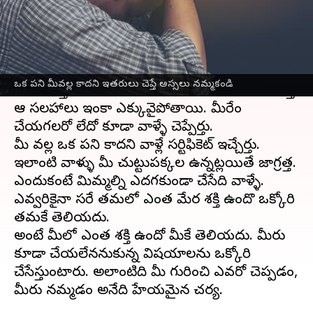
వ్రాసిన వారు
Jul 05, 2023
06:13 pm
Sriram Pranateja
ఈ వార్తాకథనం ఏంటి
సాధారణంగా
జీవితం
లో ఎదుటివాళ్ళు ఎక్కువగా
ఒక పని మీవల్ల కాదని ఇతరులు చెప్తే అస్సలు నమ్మకండి
సలహాలిస్తూ ఉంటారు. మీరు కొంచెం మెతకగా కనిపిస్తే
ఆ సలహాలు ఇంకా ఎక్కువైపోతాయి. మీరేం
చేయగలరో లేదో కూడా వాళ్ళే చెప్పేస్తారు.
మీ వల్ల ఒక పని కాదని వాళ్లే సర్టిఫికెట్ ఇచ్చేస్తారు.
ఇలాంటి వాళ్ళు మీ చుట్టుపక్కల ఉన్నట్లయితే జాగ్రత్త.
ఎందుకంటే మిమ్మల్ని ఎదగకుండా చేసేది వాళ్ళే.
ఎవ్వరికైనా సరే తమలో ఎంత మేర శక్తి ఉందొ ఒక్కోసారి
తమకే తెలియదు.
అంటే మీలో ఎంత శక్తి ఉందో మీకే తెలియదు. మీరు
కూడా చేయలేననుకున్న విషయాలను ఒక్కోసారి
చేసేస్తుంటారు. అలాంటిది మీ గురించి ఎవరో చెప్పడం,