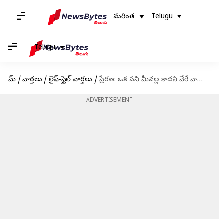
మరింత
Telugu
Telugu
హోమ్
/
వార్తలు
/
లైఫ్-స్టైల్ వార్తలు
/
ప్రేరణ: ఒక పని మీవల్ల కాదని వేరే వాళ్ళు చెబితే మీరు నమ్మారంటే మీ మీద మీకు నమ్మకం లేనట్టే
ADVERTISEMENT