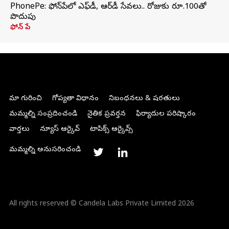
PhonePe: ఫోన్‌పేలో ఎఫ్‌డీ, ఆర్‌డీ సేవలు.. రోజుకు రూ.100తో
పొదుపు
ఫోన్‌ పే
మా గురించి
గోప్యతా విధానం
నిబంధనలు & షరతులు
మమ్మల్ని సంప్రదించండి
నైతిక ప్రవర్తన
ఫిర్యాదుల పరిష్కారం
వార్తలు
న్యూస్ ఆర్కైవ్
టాపిక్స్ ఆర్కైవ్స్
మమ్మల్ని అనుసరించండి
All rights reserved © Candela Labs Private Limited 2026