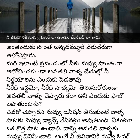
ఈ వార్తాకథనం ఏంటి
మనుషులు అందరూ ఈ భూమ్మీదని ఏదో ఒక పనిమీద
వచ్చారు. ఇక్కడందరూ ఎవరికి వారే ప్రత్యేకం. ఏ
నీ జీవితానికి నువ్వు ఓనర్ లా ఉండు, మేనేజర్ లా కాదు
ఇద్దరు కూడా ఒకేలాంటి ఆలోచనలతో ఉండరు.
అంతెందుకు సొంత అన్నదమ్ములే వేరువేరుగా
ఆలోచిస్తారు.
మరి ఇలాంటి ప్రపంచంలో నీకు నువ్వు సొంతంగా
ఆలోచించకుండా అవతలి వాళ్ళ చేతుల్లో నీ
నిర్ణయాలను ఎందుకు పెడతావు.
నీకేది ఇష్టమో, నీకేది సాధ్యమో తెలుసుకోకుండా
అవతలి వాళ్ళు చెప్పారు కదా అని ఎందుకు ఫాలో
ఐపోతుంటావ్?
ఎవరో చెప్పారని నువ్వు డెసిషన్ తీసుకుంటే వాళ్ళ
పాటకు నువ్వు డ్యాన్స్ వేసినట్లు అవుతుంది. నీకంటూ
ఒక కొత్త పాట ఉండాలి. దాన్ని అవతలి వాళ్ళకు
నువ్వు వినిపించాలి. అంటే నీ జీవితానికి నువ్వే ఓనర్