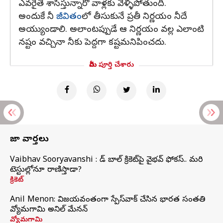
ఎవరైతే శాసిస్తున్నారో వాళ్లకు వెళ్ళిపోతుంది.
అందుకే నీ
జీవితం
లో తీసుకునే ప్రతీ నిర్ణయం నీదే
అయ్యుండాలి. అలాంటప్పుడే ఆ నిర్ణయం వల్ల ఎలాంటి
నష్టం వచ్చినా నీకు పెద్దగా కష్టమనిపించదు.
మీరు పూర్తి చేశారు
తాజా వార్తలు
Vaibhav Sooryavanshi : రెడ్ బాల్ క్రికెట్‌పై వైభవ్ ఫోకస్.. మరి
టెస్టుల్లోనూ రాణిస్తాడా?
క్రికెట్
Anil Menon: విజయవంతంగా స్పేస్‌వాక్‌ చేసిన భారత సంతతి
వ్యోమగామి అనిల్‌ మేనన్
వ్యోమగామి