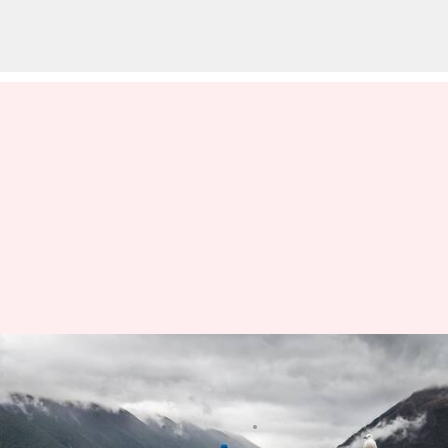
ప్రేరణ: నీ జీవితానికి నువ్వు ఓనర్ లా
ఉండాలి, మేనేజర్ లా కాదు
వ్రాసిన వారు
May 23, 2023
06:10 pm
Sriram Pranateja