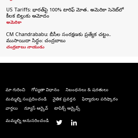
US Tariffs: భారత్‌పై 100% టారిఫ్‌ మోత.. అమెరికా సెనెట్‌లో
కీలక బిల్లుకు ఆమోదం
అమెరికా
CM Chandrababu: బీసీల సంరక్షణకు ప్రత్యేక చట్టం..
ముసాయిదా సిద్ధం: చంద్రబాబు
చంద్రబాబు నాయుడు
మా గురించి
గోప్యతా విధానం
నిబంధనలు & షరతులు
మమ్మల్ని సంప్రదించండి
నైతిక ప్రవర్తన
ఫిర్యాదుల పరిష్కారం
వార్తలు
న్యూస్ ఆర్కైవ్
టాపిక్స్ ఆర్కైవ్స్
మమ్మల్ని అనుసరించండి