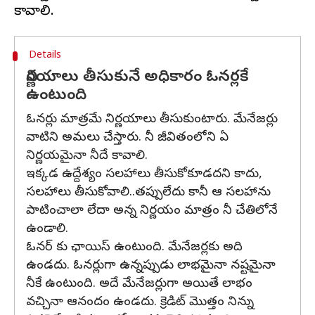
Details
నిర్ణయాలు తీసుకునే అధికారం ఓనర్లకే
ఉంటుంది
ఓనర్లు మాత్రమే నిర్ణయాలు తీసుకుంటారు. మేనేజర్లు
వాటిని అమలు చేస్తారు. నీ జీవితంలోని ఏ
నిర్ణయమైనా నీదే కావాలి.
ఇక్కడ ఉద్దేశ్యం సలహాలు తీసుకోకూడదని కాదు,
సలహాలు తీసుకోవాలి..తప్పులేదు కానీ ఆ సలహాను
పాటించాలా లేదా అన్న నిర్ణయం మాత్రం నీ చేతిలోనే
ఉండాలి.
ఓనర్ కు ఛాయిస్ ఉంటుంది. మేనేజర్లకు అది
ఉండదు. ఓనర్లుగా ఉన్నప్పుడు లాభమైనా నష్టమైనా
నీకే ఉంటుంది. అదే మేనేజర్లుగా అయితే లాభం
వచ్చినా ఆనందం ఉండదు. క్రెడిట్ మొత్తం నిన్ను