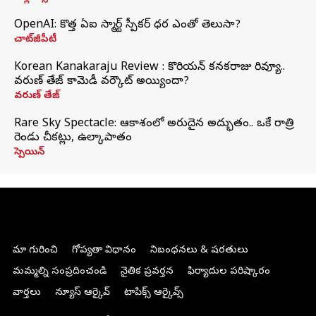
OpenAI: కొత్త ఏఐ స్మార్ట్ స్పీకర్ ధర ఎంతో తెలుసా?
చాట్‌జీపీటీ
Korean Kanakaraju Review : కొరియన్ కనకరాజు రివ్యూ..
వరుణ్ తేజ్ కామెడీ వర్కౌట్ అయ్యిందా?
వరుణ్ తేజ్
Rare Sky Spectacle: ఆకాశంలో అరుదైన అద్భుతం.. ఒకే రాత్రి
రెండు చీకట్లు, ఉల్కాపాతం
స్పెయిన్
మా గురించి
గోప్యతా విధానం
నిబంధనలు & షరతులు
మమ్మల్ని సంప్రదించండి
నైతిక ప్రవర్తన
ఫిర్యాదుల పరిష్కారం
వార్తలు
న్యూస్ ఆర్కైవ్
టాపిక్స్ ఆర్కైవ్స్