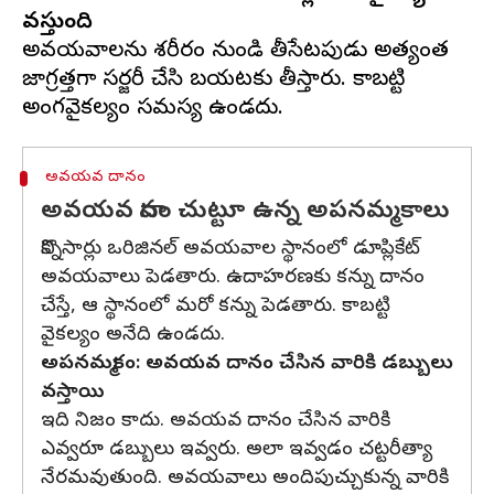
వస్తుంది
అవయవాలను శరీరం నుండి తీసేటపుడు అత్యంత
జాగ్రత్తగా సర్జరీ చేసి బయటకు తీస్తారు. కాబట్టి
అవయవ దానం
అవయవ దానం చుట్టూ ఉన్న అపనమ్మకాలు
కొన్నిసార్లు ఒరిజినల్ అవయవాల స్థానంలో డూప్లికేట్
అవయవాలు పెడతారు. ఉదాహరణకు కన్ను దానం
చేస్తే, ఆ స్థానంలో మరో కన్ను పెడతారు. కాబట్టి
వైకల్యం అనేది ఉండదు.
అపనమ్మకం: అవయవ దానం చేసిన వారికి డబ్బులు
వస్తాయి
ఇది నిజం కాదు. అవయవ దానం చేసిన వారికి
ఎవ్వరూ డబ్బులు ఇవ్వరు. అలా ఇవ్వడం చట్టరీత్యా
నేరమవుతుంది. అవయవాలు అందిపుచ్చుకున్న వారికి