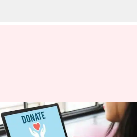
అవయన దానం గురించి జనాలు నమ్మే
ఈ నమ్మకాలను ఇప్పుడే
వదిలిపెట్టండి