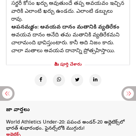
సర్జరీ కోసం ఖర్చు అవుతుందే తప్ప అవయవం ఇచ్చిన
వారికి ఎలాంటి ఖర్చు ఉండదు. ఎలాంటి డబ్బులు
రావు.
అపనమ్మకం: అవయవ దానం మతానికి వ్యతిరేకం
అవయవ దానం అనేది తమ మతానికి వ్యతిరేకమని
చాలామంది భావిస్తుంటారు. కానీ అది నిజం కాదు.
చాలా మతాలు అవయవ దానాన్ని ప్రోత్సహిస్తాయి.
మీరు పూర్తి చేశారు
తాజా వార్తలు
World Athletics Under-20: ప్రపంచ అండర్-20 అథ్లెటిక్స్‌లో
భారత్‌ శుభారంభం.. ఫైనల్స్‌లోకి ముగ్గురు!
అథ్లెటిక్స్