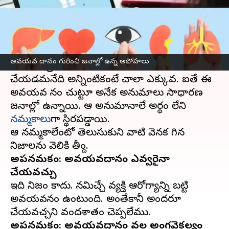
వ్రాసిన వారు
Feb 23, 2023
10:33 am
Sriram Pranateja
ఈ వార్తాకథనం ఏంటి
అవయవ దానం అనేది అత్యంత పవిత్రమైనది. ఒక
అవయవ దానం గురించి జనాల్లో ఉన్న అపోహలు
మనిషిని బ్రతికించడానికి అవయవాలను దానం
చేయడమనేది అన్నింటికంటే చాలా ఎక్కువ. ఐతే ఈ
అవయవ దానం చుట్టూ అనేక అనుమాలు సాధారణ
జనాల్లో ఉన్నాయి. ఆ అనుమానాలే అర్థం లేని
నమ్మకాలు
గా స్థిరపడ్డాయి.
ఆ నమ్మకాలేంటో తెలుసుకుని వాటి వెనక దాగిన
అపనమ్మకం: అవయవదానం ఎవ్వరైనా
చేయవచ్చు
ఇది నిజం కాదు. దానమిచ్చే వ్యక్తి ఆరోగ్యాన్ని బట్టి
అవయవదానం ఉంటుంది. అంతేకానీ అందరూ
అపనమ్మకం: అవయవదానం వల్ల అంగవైకల్యం