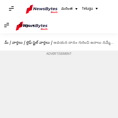
మరింత
Telugu
Telugu
హోమ్
/
వార్తలు
/
లైఫ్-స్టైల్ వార్తలు
/
అవయన దానం గురించి జనాలు నమ్మే ఈ నమ్మకాలను ఇప్పుడే వదిలిపెట్టండి
ADVERTISEMENT