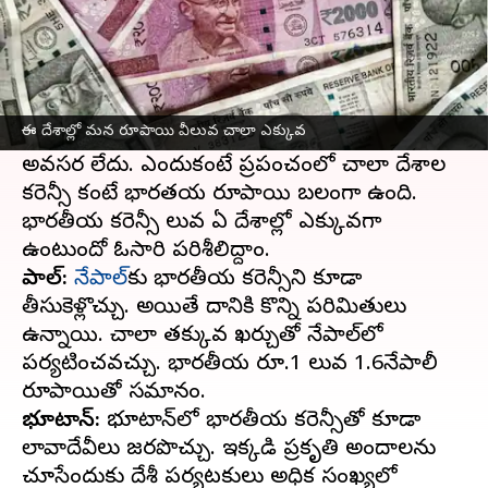
ఈ వార్తాకథనం ఏంటి
విదేశీ పర్యటనలకు వెళ్లాలనుకుంటున్నారా? ఖర్చు
ఎక్కువ అవుతుందని ఎక్కడికీ ప్లాన్
ఈ దేశాల్లో మన రూపాయి వీలువ చాలా ఎక్కువ
చేసుకోలేకపోతున్నారా? అలాంది ఆందోళన మీకు
అవసర లేదు. ఎందుకంటే ప్రపంచంలో చాలా దేశాల
కరెన్సీ కంటే భారతయ రూపాయి బలంగా ఉంది.
భారతీయ కరెన్సీ విలువ ఏ దేశాల్లో ఎక్కువగా
నేపాల్:
నేపాల్‌
కు భారతీయ కరెన్సీని కూడా
తీసుకెళ్లొచ్చు. అయితే దానికి కొన్ని పరిమితులు
ఉన్నాయి. చాలా తక్కువ ఖర్చుతో నేపాల్‌లో
పర్యటించవచ్చు. భారతీయ రూ.1 విలువ 1.6నేపాలీ
భూటాన్:
భూటాన్‌లో భారతీయ కరెన్సీతో కూడా
లావాదేవీలు జరపొచ్చు. ఇక్కడి ప్రకృతి అందాలను
చూసేందుకు విదేశీ పర్యటకులు అధిక సంఖ్యలో