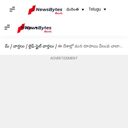
మరింత
Telugu
Telugu
హోమ్
/
వార్తలు
/
లైఫ్-స్టైల్ వార్తలు
/
ఈ దేశాల్లో మన రూపాయి వీలువ చాలా ఎక్కువ, అవేంటో తెలుసా?
ADVERTISEMENT