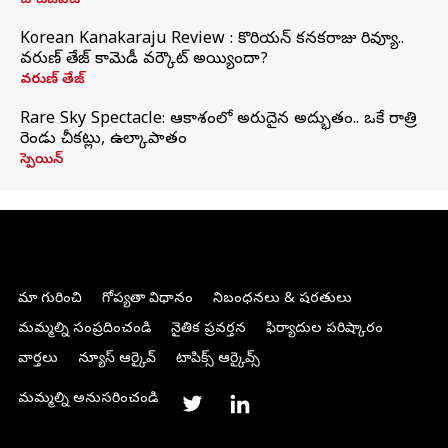
చాట్‌జీపీటీ
Korean Kanakaraju Review : కొరియన్ కనకరాజు రివ్యూ..
వరుణ్ తేజ్ కామెడీ వర్కౌట్ అయ్యిందా?
వరుణ్ తేజ్
Rare Sky Spectacle: ఆకాశంలో అరుదైన అద్భుతం.. ఒకే రాత్రి
రెండు చీకట్లు, ఉల్కాపాతం
స్పెయిన్
మా గురించి
గోప్యతా విధానం
నిబంధనలు & షరతులు
మమ్మల్ని సంప్రదించండి
నైతిక ప్రవర్తన
ఫిర్యాదుల పరిష్కారం
వార్తలు
న్యూస్ ఆర్కైవ్
టాపిక్స్ ఆర్కైవ్స్
మమ్మల్ని అనుసరించండి