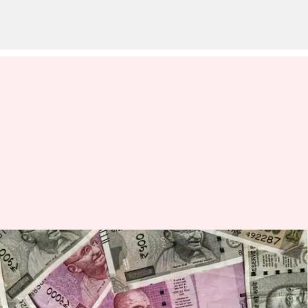
ఈ దేశాల్లో మన రూపాయి వీలువ
చాలా ఎక్కువ, అవేంటో తెలుసా?
వ్రాసిన వారు
Jan 21, 2023
02:49 pm
Stalin