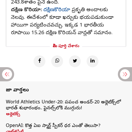
243.8శాతం పైనే ఉంది.
దక్షిణ కొరియా:
దక్షిణకొరియా
ప్రకృతి అందాలకు
నెలవు. ఈదేశంలో కూడా ఖర్చుకు భయపడుకుండా
హాయిగా పర్యటించవచ్చు. ఇక్కడ 1 భారతీయ
రూపాయి 15.26 దక్షిణ కొరియన్ వాన్లతో సమానం.
మీరు పూర్తి చేశారు
తాజా వార్తలు
World Athletics Under-20: ప్రపంచ అండర్-20 అథ్లెటిక్స్‌లో
భారత్‌ శుభారంభం.. ఫైనల్స్‌లోకి ముగ్గురు!
అథ్లెటిక్స్
OpenAI: కొత్త ఏఐ స్మార్ట్ స్పీకర్ ధర ఎంతో తెలుసా?