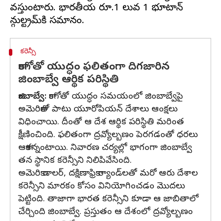
వస్తుంటారు. భారతీయ రూ.1 విలువ 1 భూటాన్
కరెన్సీ
కాంగోతో యుద్ధం ఫలితంగా దిగజారిన
జింబాబ్వే ఆర్థిక పరిస్థితి
జింబాబ్వే:
కాంగోతో యుద్ధం సమయంలో జింబాబ్వేపై
అమెరికాతో పాటు యూరోపియన్ దేశాలు ఆంక్షలు
విధించాయి. దీంతో ఆ దేశ ఆర్థిక పరిస్థితి మరింత
క్షీణించింది. ఫలితంగా ద్రవ్యోల్బణం పెరగడంతో ధరలు
ఆకాశన్నంటాయి. నివారణ చర్యల్లో భాగంగా జింబాబ్వే
తన స్థానిక కరెన్సీని నిలిపివేసింది.
అమెరికా డాలర్, దక్షిణాఫ్రికా ర్యాండ్‌లతో మరో ఆరు దేశాల
కరెన్సీని మారకం కోసం వినియోగించడం మొదలు
పెట్టింది. తాజాగా భారత కరెన్సీని కూడా ఆ జాబితాలో
చేర్చింది జింబాబ్వే. ప్రస్తుతం ఆ దేశంలో ద్రవ్యోల్బణం