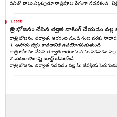
దీనితో పాటు,ఎల్లప్పుడూ రాత్రిపూట వేగంగా నడవకండి . వ
Details
రాత్రి భోజనం చేసిన తర్వాత వాకింగ్ చేయడం వల్
రాత్రి భోజనం తర్వాత, అరగంట నుండి గంట వరకు సాధారణ 
1. ఆహారం జీర్ణం కావడానికి ఉపయోగపడుతుంది
రాత్రి భోజనం చేసిన తర్వాత అరగంట పాటు నడవడం వల్ల జీర
2.మెటబాలిజాన్ని బూస్ట్ చేసుకోండి
రాత్రి భోజనం తర్వాత నడవడం వల్ల మీ జీవక్రియ పెరుగు