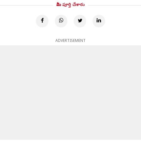
మీరు పూర్తి చేశారు
ADVERTISEMENT