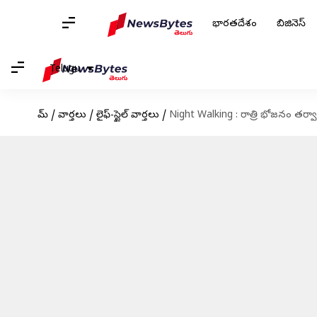
భారతదేశం
బిజినెస్
Telugu
హోమ్
/
వార్తలు
/
లైఫ్-స్టైల్ వార్తలు
/
Night Walking : రాత్రి భోజనం తర్