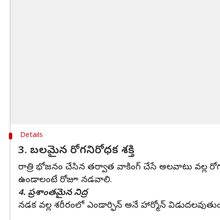
Details
3. బలమైన రోగనిరోధక శక్తి
రాత్రి భోజనం చేసిన తర్వాత వాకింగ్ చేసే అలవాటు వల్ల ర
ఉండాలంటే రోజూ నడవాలి.
4. ప్రశాంతమైన నిద్ర
నడక వల్ల శరీరంలో ఎండార్ఫిన్ అనే హార్మోన్ విడుదలవుతుంద