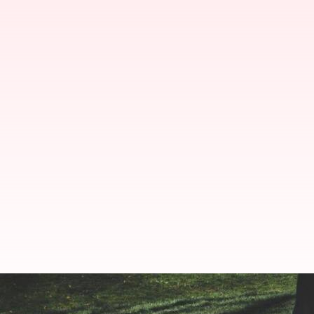
Night Walking : రాత్రి భోజనం తర్వా