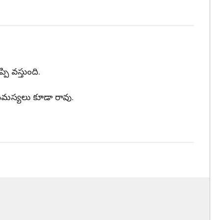
 వస్తుంది.
 సమస్యలు కూడా రావు.