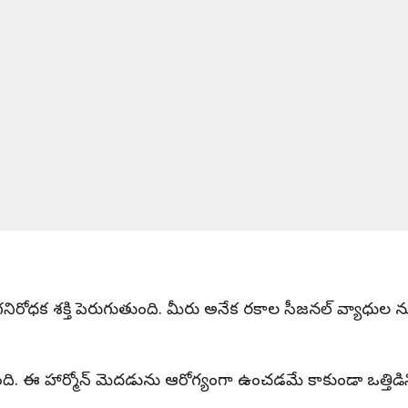
ోగనిరోధక శక్తి పెరుగుతుంది. మీరు అనేక రకాల సీజనల్ వ్యాధుల 
ి. ఈ హార్మోన్ మెదడును ఆరోగ్యంగా ఉంచడమే కాకుండా ఒత్తిడిని తగ