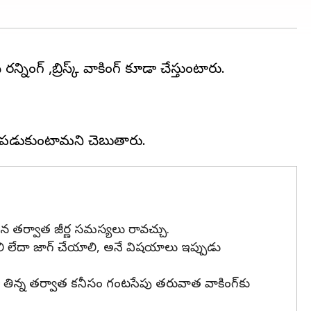
ంగ్ ,బ్రిస్క్ వాకింగ్ కూడా చేస్తుంటారు.
న తర్వాత జీర్ణ సమస్యలు రావచ్చు.
ి లేదా జాగ్ చేయాలి, అనే విషయాలు ఇప్పుడు
ండా తిన్న తర్వాత కనీసం గంటసేపు తరువాత వాకింగ్‌కు