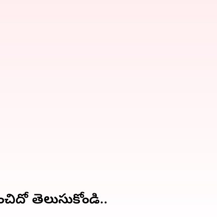
ంచిదో తెలుసుకోండి..