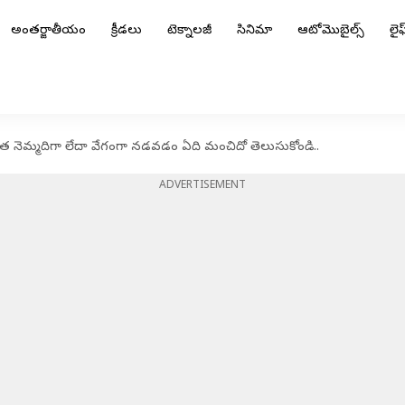
అంతర్జాతీయం
క్రీడలు
టెక్నాలజీ
సినిమా
ఆటోమొబైల్స్
లైఫ్
వాత నెమ్మదిగా లేదా వేగంగా నడవడం ఏది మంచిదో తెలుసుకోండి..
ADVERTISEMENT