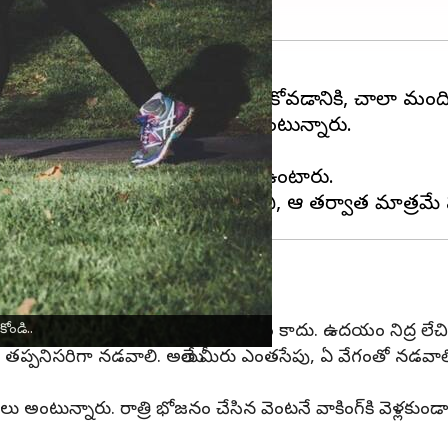
దే. తమను తాము ఆరోగ్యంగా ఉంచుకోవడానికి, చాలా మంది రన్ని
ళ్లాలని కూడా కొందరు నిపుణులు అంటున్నారు.
డవాలా అనే సందేహం తలెత్తుతుంది.
ందరు నడవడం మీరు తరచుగా చూస్తూ ఉంటారు.
. ఇలా చేయడం వల్ల ఆహారం సరిగా జీర్ణం కాదు. ఉదయం నిద్ర లేచి
ోండి..
 తప్పనిసరిగా నడవాలి. అయితే మీరు ఎంతసేపు, ఏ వేగంతో నడవాల
లు అంటున్నారు. రాత్రి భోజనం చేసిన వెంటనే వాకింగ్‌కి వెళ్లకు