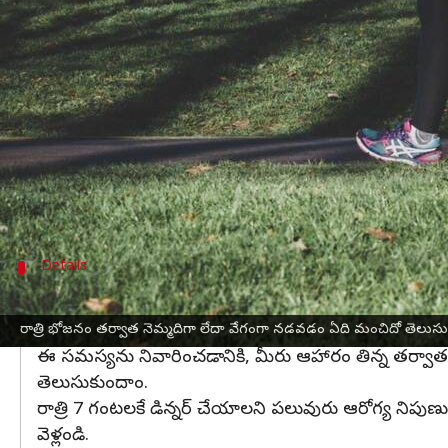
వ్రాసిన వారు
Apr 10, 2024
12:38 pm
Sirish Praharaju
ఈ వార్తాకథనం ఏంటి
నడక ఆరోగ్యానికి ఎంత మేలు చేస్తుందో మనందరికీ తెలిసిం
రాత్రి భోజనం చేసిన వెంటనే పడుకోకూడదని, నడకకు వె
మరి రాత్రి భోజనం తర్వాత వేగంగా లేదా నెమ్మదిగా న
రాత్రిపూట మీ చుట్టుపక్కల లేదా మీ పరిసరాల్లో కొ
Details
రాత్రి వేగవంతమైన నడకను నివారించండి
అయితే ఆహారం తిన్నాక నేరుగా పడుకునే వారు కొందరున్నారు
రాత్రి భోజనం తర్వాత నెమ్మదిగా లేదా వేగంగా నడవడం ఏది మంచిదో తెలుసుక
ఈ సమస్యను నివారించడానికి, మీరు ఆహారం తిన్న తర్వాత
తెలుసుకుందాం.
రాత్రి 7 గంటలకే డిన్నర్‌ చేయాలని పలువురు ఆరోగ్య నిపుణు
వెళ్లండి.