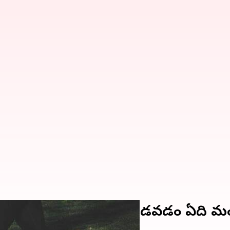
త నెమ్మదిగా లేదా వేగంగా నడవడం ఏది మ