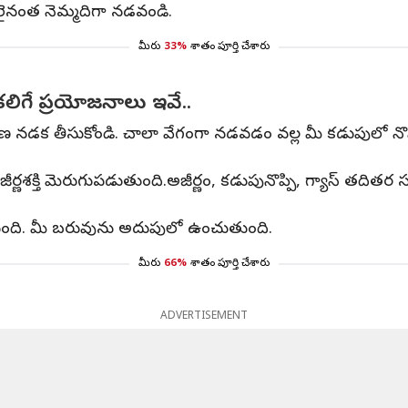
ీలైనంత నెమ్మదిగా నడవండి.
మీరు
33%
శాతం పూర్తి చేశారు
ల కలిగే ప్రయోజనాలు ఇవే..
నడక తీసుకోండి. చాలా వేగంగా నడవడం వల్ల మీ కడుపులో నొప్పి
్ణశక్తి మెరుగుపడుతుంది.అజీర్ణం, కడుపునొప్పి, గ్యాస్ తదితర
తుంది. మీ బరువును అదుపులో ఉంచుతుంది.
మీరు
66%
శాతం పూర్తి చేశారు
ADVERTISEMENT