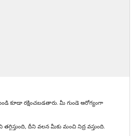
నుండి కూడా రక్షించబడతారు. మీ గుండె ఆరోగ్యంగా
్గిస్తుంది, దీని వలన మీకు మంచి నిద్ర వస్తుంది.