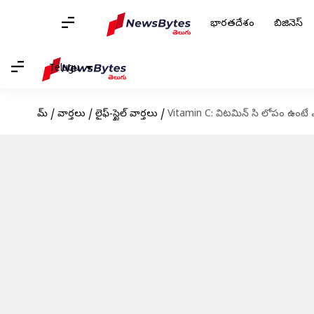
భారతదేశం
బిజినెస్
Telugu
హోమ్
/
వార్తలు
/
లైఫ్-స్టైల్ వార్తలు
/
Vitamin C: విటమిన్ సి లోపం ఉంటే