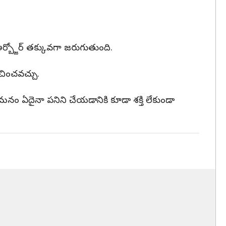
ర్బ్జోర్ తక్కువగా జరుగుతుంది.
చించవచ్చు.
నం ఏదైనా పనిని చేయడానికి కూడా శక్తి లేకుండా