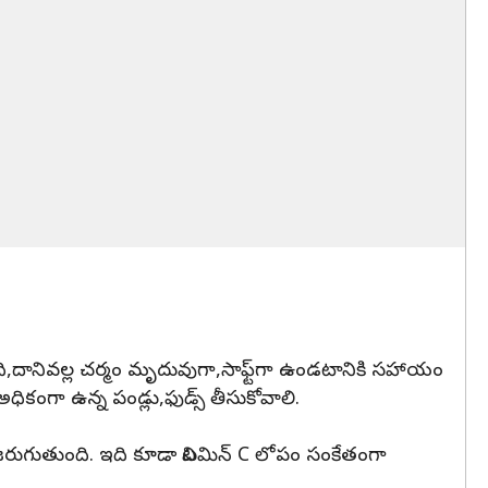
ంది,దానివల్ల చర్మం మృదువుగా,సాఫ్ట్‌గా ఉండటానికి సహాయం
ధికంగా ఉన్న పండ్లు,ఫుడ్స్ తీసుకోవాలి.
ం జరుగుతుంది. ఇది కూడా విటమిన్ C లోపం సంకేతంగా