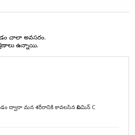
కోవడం చాలా అవసరం.
వడం ద్వారా మన శరీరానికి కావలసిన విటమిన్ C