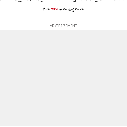
మీరు
75%
శాతం పూర్తి చేశారు
ADVERTISEMENT