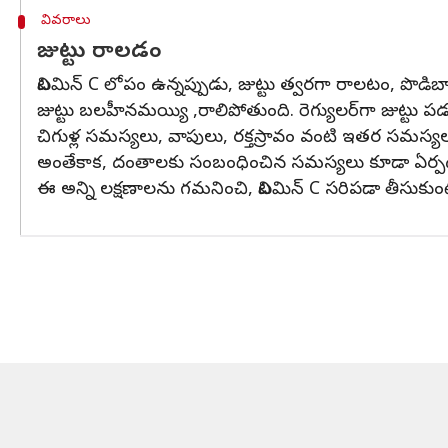
వివరాలు
జుట్టు రాలడం
విటమిన్ C లోపం ఉన్నప్పుడు, జుట్టు త్వరగా రాలటం, ప
జుట్టు బలహీనమయ్యి ,రాలిపోతుంది. రెగ్యులర్‌గా జుట్టు
చిగుళ్ల సమస్యలు, వాపులు, రక్తస్రావం వంటి ఇతర సమస్యల
అంతేకాక, దంతాలకు సంబంధించిన సమస్యలు కూడా ఏర్
ఈ అన్ని లక్షణాలను గమనించి, విటమిన్ C సరిపడా తీసుకుం