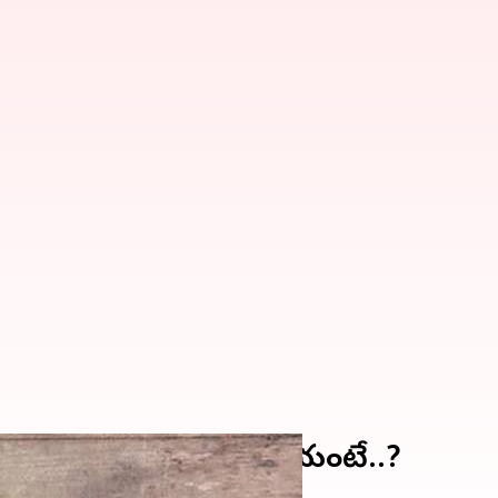
ఎలాంటి లక్షణాలు ఉంటాయంటే..?