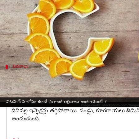
వ్రాసిన వారు
Jan 15, 2025
10:39 am
Sirish Praharaju
ఈ వార్తాకథనం ఏంటి
విటమిన్ C మన శరీరంలో కీలక పాత్ర పోషిస్తుంది. ఇ
విటమిన్ C లోపం అనేది చాలా మందికి ఎదురయ్యే సమస
వివరాలు
ఆరోగ్య సమస్యలు పట్ల సహజంగా స్పందించడం
విటమిన్ C లోపం ఉన్నప్పుడు ఆరోగ్య సమస్యలు సులభంగా వ
విటమిన్ C ఒక మంచి యాంటీ ఆక్సిడెంట్‌గా పని చేస్తుంది. ఇది ఆ
విటమిన్ సి లోపం ఉంటే ఎలాంటి లక్షణాలు ఉంటాయంటే..?
ఈ యాంటీ ఆక్సిడెంట్స్ గాయాలను త్వరగా మరమ్మతు చేసి.
దీనివల్ల ఇన్ఫెక్షన్లు తగ్గిపోతాయి. పండ్లు, కూరగాయలు వ
అందుతుంది.