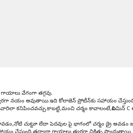
ా గాయాలు వేగంగా తగ్గవు.
 త్వరగా నయం అవుతాయి.ఇది కోలాజెన్ ప్రోటీన్‌‌కు సహాయం చేస్తు
వారిలా కనిపించవచ్చు.కాబట్టి,మంచి చర్మం కావాలంటే,విటమిన్ C అ
ెస్ రావడం,నోటి చుట్టూ లేదా పెదవుల పై భాగంలో చర్మం డ్రై అవడ
సహాయం చేస్తుంది,తద్వారా గాయాలు త్వరగా చికిత్స పొందుతాయి.