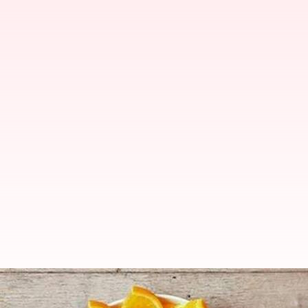
Vitamin C: విటమిన్ సి లోపం ఉంటే 