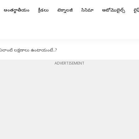
అంతర్జాతీయం
క్రీడలు
టెక్నాలజీ
సినిమా
ఆటోమొబైల్స్
లైఫ్
 ఎలాంటి లక్షణాలు ఉంటాయంటే..?
ADVERTISEMENT