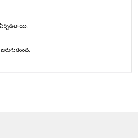
 ఏర్పడతాయి.
జరుగుతుంది.