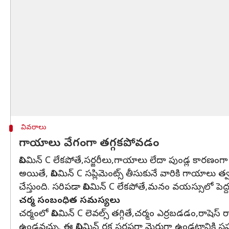
వివరాలు
గాయాలు వేగంగా తగ్గకపోవడం
విటమిన్ C లేకపోతే,సర్జరీలు,గాయాలు లేదా పుండ్ల కారణంగ
అయితే, విటమిన్ C సప్లిమెంట్స్ తీసుకునే వారికి గాయాలు
చేస్తుంది. సరిపడా విటమిన్ C లేకపోతే,మనం వయస్సులో పెద్ద
చర్మ సంబంధిత సమస్యలు
చర్మంలో విటమిన్ C లెవల్స్ తగ్గితే,చర్మం ఎర్రబడడం,రాష
ఉండవచ్చు. ఈ విటమిన్ రక్త సరఫరా మెరుగ్గా ఉండటానికి 