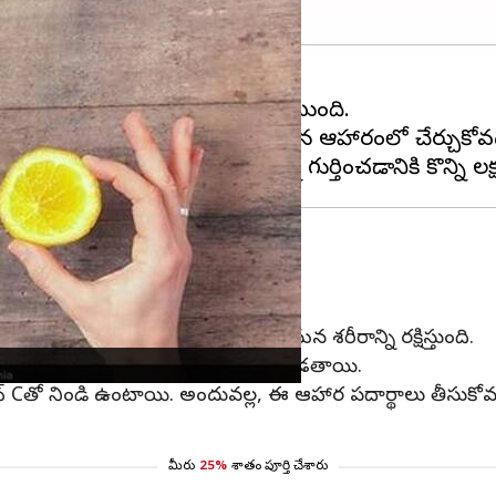
ది మనకు సులభంగా అందుబాటులో ఉంటుంది.
్య. అందువల్ల, రోజూ విటమిన్ Cని మన ఆహారంలో చేర్చు
స్తాయి.
క్సీడేటివ్ స్ట్రెస్, సంక్రమణల నుండి మన శరీరాన్ని రక్షిస్తుంది.
. కొల్లాజెన్ పెరుగుదల కొరకు సహాయపడతాయి.
ిటమిన్ Cతో నిండి ఉంటాయి. అందువల్ల, ఈ ఆహార పదార్థాలు తీసుకో
మీరు
25%
శాతం పూర్తి చేశారు