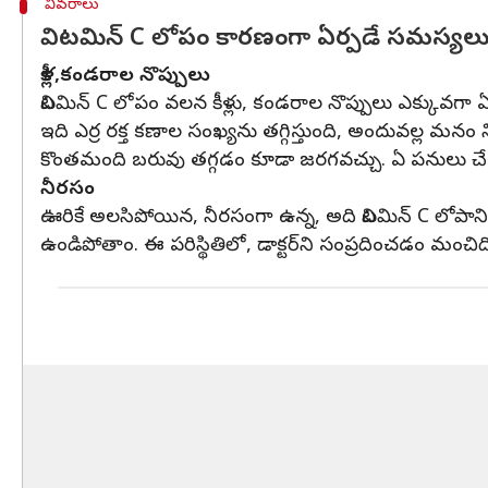
వివరాలు
విటమిన్ C లోపం కారణంగా ఏర్పడే సమస్యల
కీళ్ల,కండరాల నొప్పులు
విటమిన్ C లోపం వలన కీళ్లు, కండరాల నొప్పులు ఎక్కువగా 
ఇది ఎర్ర రక్త కణాల సంఖ్యను తగ్గిస్తుంది, అందువల్ల మనం
కొంతమంది బరువు తగ్గడం కూడా జరగవచ్చు. ఏ పనులు చేయకు
నీరసం
ఊరికే అలసిపోయిన, నీరసంగా ఉన్న, అది విటమిన్ C లోపాన
ఉండిపోతాం. ఈ పరిస్థితిలో, డాక్టర్‌ని సంప్రదించడం మంచిద