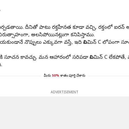
ు
ఏర్పడతాయి. దీనితో పాటు రక్తహీనత కూడా వచ్చి, రక్తంలో ఐరన్ అ
 నిరుత్సాహంగా, అలసిపోయినట్లుగా కనిపిస్తాము.
ండానే నొప్పులు ఎక్కువగా వస్తే, ఇది విటమిన్ C లోపంగా సూ
ికి సూచన కావచ్చు. మన ఆహారంలో సరిపడా విటమిన్ C లేకపోతే, మ
ి.
మీరు
50%
శాతం పూర్తి చేశారు
ADVERTISEMENT