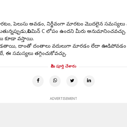
ొడిబారటం, పెలుసు అవడం, నిర్జీవంగా మారటం మొదలైన సమస్యలు
 పడుతున్నప్పుడు,విటమిన్ C లోపం ఉందని మీరు అనుమానించవచ్చు.
ు కూడా వస్తాయి.
పడతాయి, దాంతో దంతాలు వదులుగా మారడం లేదా ఊడిపోవడం 
టే, ఈ సమస్యలు తగ్గించుకోవచ్చు.
మీరు పూర్తి చేశారు
ADVERTISEMENT