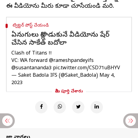
ట్విట్టర్ పోస్ట్ చేయండి
ఏనుగులు కొట్లాడుకునే వీడియోను షేర్
చేసిన సాకేత్ బదోలా
Clash of Titans !!
VC: WA forward
@rameshpandeyifs
@susantananda3
pic.twitter.com/CSD71uBHYV
— Saket Badola IFS (@Saket_Badola)
May 4,
2023
మీరు పూర్తి చేశారు
తాజా వార్తలు