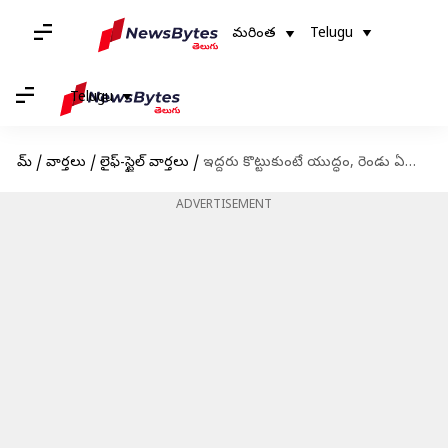
మరింత
Telugu
Telugu
హోమ్
/
వార్తలు
/
లైఫ్-స్టైల్ వార్తలు
/
ఇద్దరు కొట్టుకుంటే యుద్ధం, రెండు ఏనుగులు కొట్టుకుంటే ఏమంటారో మీరే చూడండి
ADVERTISEMENT