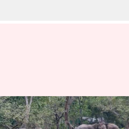
ఇద్దరు కొట్టుకుంటే యుద్ధం, రెండు
ఏనుగులు కొట్టుకుంటే ఏమంటారో
మీరే చూడండి