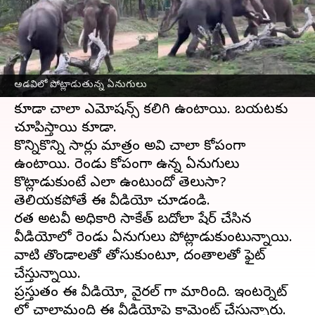
వ్రాసిన వారు
May 08, 2023
11:38 am
Sriram Pranateja
ఈ వార్తాకథనం ఏంటి
ఏనుగులు
ఎంత భారీగా ఉన్నా, వాటి మనసు నిర్మలంగా
అడవిలో పోట్లాడుతున్న ఏనుగులు
ఉంటుందని అంటారు. మనుషుల వలే ఏనుగులు
కూడా చాలా ఎమోషన్స్ కలిగి ఉంటాయి. బయటకు
చూపిస్తాయి కూడా.
కొన్నికొన్ని సార్లు మాత్రం అవి చాలా కోపంగా
ఉంటాయి. రెండు కోపంగా ఉన్న ఏనుగులు
కొట్లాడుకుంటే ఎలా ఉంటుందో తెలుసా?
తెలియకపోతే ఈ వీడియో చూడండి.
భారత అటవీ అధికారి సాకేత్ బదోలా షేర్ చేసిన
వీడియోలో రెండు ఏనుగులు పోట్లాడుకుంటున్నాయి.
వాటి తొండాలతో తోసుకుంటూ, దంతాలతో ఫైట్
చేస్తున్నాయి.
ప్రస్తుతం ఈ వీడియో, వైరల్ గా మారింది. ఇంటర్నెట్
లో చాలామంది ఈ వీడియోపై కామెంట్ చేస్తున్నారు.