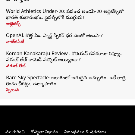
World Athletics Under-20: ప్రపంచ అండర్-20 అథ్లెటిక్స్‌లో
భారత్‌ శుభారంభం.. ఫైనల్స్‌లోకి ముగ్గురు!
అథ్లెటిక్స్
OpenAI: కొత్త ఏఐ స్మార్ట్ స్పీకర్ ధర ఎంతో తెలుసా?
చాట్‌జీపీటీ
Korean Kanakaraju Review : కొరియన్ కనకరాజు రివ్యూ..
వరుణ్ తేజ్ కామెడీ వర్కౌట్ అయ్యిందా?
వరుణ్ తేజ్
Rare Sky Spectacle: ఆకాశంలో అరుదైన అద్భుతం.. ఒకే రాత్రి
రెండు చీకట్లు, ఉల్కాపాతం
స్పెయిన్
మా గురించి
గోప్యతా విధానం
నిబంధనలు & షరతులు