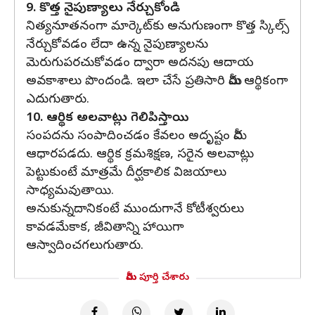
9. కొత్త నైపుణ్యాలు నేర్చుకోండి
నిత్యనూతనంగా మార్కెట్‌కు అనుగుణంగా కొత్త స్కిల్స్‌
నేర్చుకోవడం లేదా ఉన్న నైపుణ్యాలను
మెరుగుపరచుకోవడం ద్వారా అదనపు ఆదాయ
అవకాశాలు పొందండి. ఇలా చేసే ప్రతిసారి మీరు ఆర్థికంగా
ఎదుగుతారు.
10. ఆర్థిక అలవాట్లు గెలిపిస్తాయి
సంపదను సంపాదించడం కేవలం అదృష్టం మీద
ఆధారపడదు. ఆర్థిక క్రమశిక్షణ, సరైన అలవాట్లు
పెట్టుకుంటే మాత్రమే దీర్ఘకాలిక విజయాలు
సాధ్యమవుతాయి.
అనుకున్నదానికంటే ముందుగానే కోటీశ్వరులు
కావడమేకాక, జీవితాన్ని హాయిగా
ఆస్వాదించగలుగుతారు.
మీరు పూర్తి చేశారు