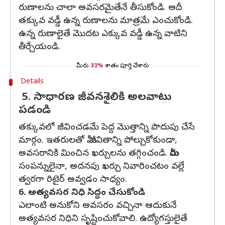
రుణాలను చాలా అవసరమైతేనే తీసుకోండి. అదీ
తక్కువ వడ్డీ ఉన్న రుణాలను మాత్రమే ఎంచుకోండి.
ఉన్న రుణాలైతే మొదట ఎక్కువ వడ్డీ ఉన్న వాటిని
తీర్చేయండి.
మీరు
33%
శాతం పూర్తి చేశారు
Details
5. సాధారణ జీవనశైలికి అలవాటు
పడండి
తక్కువలో జీవించడమే పెద్ద మొత్తాన్ని పొదుపు చేసే
మార్గం. ఇతరులతో మీ జీవితాన్ని పోల్చుకోకుండా,
అవసరానికి మించిన ఖర్చులను తగ్గించండి. మీరు
సంపన్నులైనా, అదనపు ఖర్చు నివారించటం వల్లే
త్వరగా రిటైర్‌ అవ్వడం సాధ్యం.
6. అత్యవసర నిధి సిద్ధం చేసుకోండి
ఎలాంటి అనుకోని అవసరం వచ్చినా ఆదుకునే
అత్యవసర నిధిని సృష్టించుకోవాలి. ఉద్యోగస్తులైతే