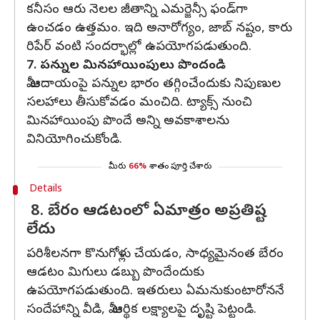
కనీసం ఆరు నెలల జీతాన్ని ఎమర్జెన్సీ ఫండ్‌గా
ఉంచడం ఉత్తమం. ఇది అనారోగ్యం, జాబ్‌ నష్టం, కారు
రిపేర్‌ వంటి సందర్భాల్లో ఉపయోగపడుతుంది.
7. పన్నుల మినహాయింపులు పొందండి
మీ ఆదాయంపై పన్నుల భారం తగ్గించేందుకు నిపుణుల
సలహాలు తీసుకోవడం మంచిది. ట్యాక్స్‌ నుంచి
మినహాయింపు పొందే అన్ని అవకాశాలను
వినియోగించుకోండి.
మీరు
66%
శాతం పూర్తి చేశారు
Details
8. బేరం ఆడటంలో ఏమాత్రం అప్రతిష్ట
లేదు
పరిశీలనగా కొనుగోళ్లు చేయడం, సాధ్యమైనంత బేరం
ఆడటం మిగులు డబ్బు పొందేందుకు
ఉపయోగపడుతుంది. ఇతరులు ఏమనుకుంటారోననే
సందేహాన్ని వీడి, మీ ఆర్థిక లక్ష్యాలపై దృష్టి పెట్టండి.