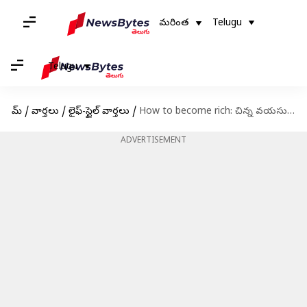
మరింత
Telugu
Telugu
హోమ్
/
వార్తలు
/
లైఫ్-స్టైల్ వార్తలు
/
How to become rich: చిన్న వయసులోనే రిటైర్‌ అయ్యి హాయిగా జీవించాలనుకుంటున్నారా? ఈ అలవాట్లు ఉండాల్సిందే!
ADVERTISEMENT