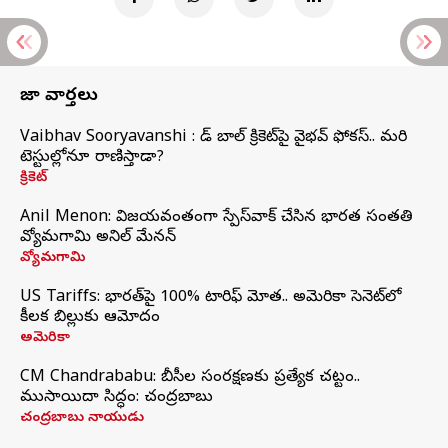
తాజా వార్తలు
Vaibhav Sooryavanshi : రెడ్ బాల్ క్రికెట్‌పై వైభవ్ ఫోకస్.. మరి
టెస్టుల్లోనూ రాణిస్తాడా?
క్రికెట్
Anil Menon: విజయవంతంగా స్పేస్‌వాక్‌ చేసిన భారత సంతతి
వ్యోమగామి అనిల్‌ మేనన్
వ్యోమగామి
US Tariffs: భారత్‌పై 100% టారిఫ్‌ మోత.. అమెరికా సెనెట్‌లో
కీలక బిల్లుకు ఆమోదం
అమెరికా
CM Chandrababu: బీసీల సంరక్షణకు ప్రత్యేక చట్టం..
ముసాయిదా సిద్ధం: చంద్రబాబు
చంద్రబాబు నాయుడు