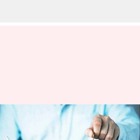
How to become rich: చిన్న
వయసులోనే రిటైర్‌ అయ్యి హాయిగా
జీవించాలనుకుంటున్నారా? ఈ