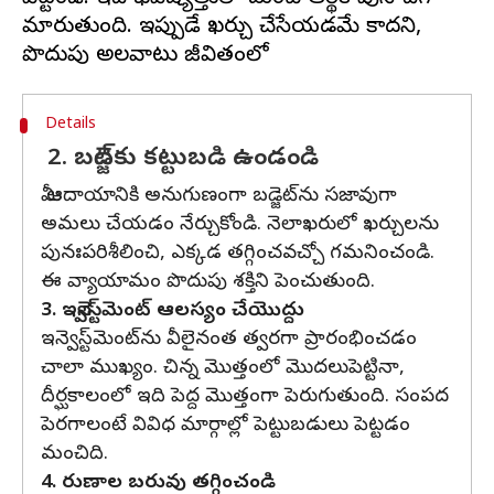
మారుతుంది. ఇప్పుడే ఖర్చు చేసేయడమే కాదని,
Details
2. బడ్జెట్‌కు కట్టుబడి ఉండండి
మీ ఆదాయానికి అనుగుణంగా బడ్జెట్‌ను సజావుగా
అమలు చేయడం నేర్చుకోండి. నెలాఖరులో ఖర్చులను
పునఃపరిశీలించి, ఎక్కడ తగ్గించవచ్చో గమనించండి.
ఈ వ్యాయామం పొదుపు శక్తిని పెంచుతుంది.
3. ఇన్వెస్ట్‌మెంట్‌ ఆలస్యం చేయొద్దు
ఇన్వెస్ట్‌మెంట్‌ను వీలైనంత త్వరగా ప్రారంభించడం
చాలా ముఖ్యం. చిన్న మొత్తంలో మొదలుపెట్టినా,
దీర్ఘకాలంలో ఇది పెద్ద మొత్తంగా పెరుగుతుంది. సంపద
పెరగాలంటే వివిధ మార్గాల్లో పెట్టుబడులు పెట్టడం
మంచిది.
4. రుణాల బరువు తగ్గించండి