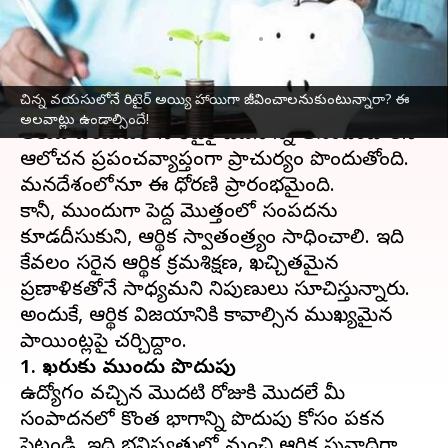
అలవాట్లు ఉండాల్సిందే!
వ్రాసిన వారు
Nov 27, 2024
04:23 pm
Jayachandra Akuri
ఈ వార్తాకథనం ఏంటి
చిన్న వయసులోనే రిటైర్‌ అయ్యి హాయిగా జీవించాలనుకుంటున్నారా? ఈ
అలవాట్లు ఉండాల్సిందే!
తక్కువ వయసులోనే రిటైరై జీవనాన్ని ఆనందించాలనే
ఆలోచన ప్రపంచవ్యాప్తంగా ప్రాచుర్యం పొందుతోంది.
మనదేశంలోనూ ఈ ధోరణి ప్రారంభమైంది.
కానీ, ముందుగా పెద్ద మొత్తంలో సంపదను
కూడదీసుకుని, ఆర్థిక స్వాతంత్ర్యం సాధించాలి. ఇది
కేవలం సరైన ఆర్థిక క్రమశిక్షణ, ఖచ్చితమైన
ప్రణాళికతోనే సాధ్యమని నిపుణులు సూచిస్తున్నారు.
అందుకే, ఆర్థిక విజయానికి కావాల్సిన ముఖ్యమైన
1. ఖర్చుకు ముందు పొదుపు
ఉద్యోగం వచ్చిన మొదటి రోజుకి మొదలే మీ
సంపాదనలో కొంత భాగాన్ని పొదుపు కోసం పక్కన
పెట్టండి. ఇది భవిష్యత్తులో మంచి ఆర్థిక పునాదిగా