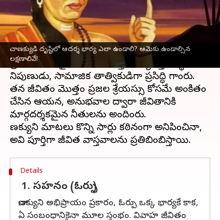
వ్రాసిన వారు
Jul 21, 2025
03:22 pm
Jayachandra Akuri
ఈ వార్తాకథనం ఏంటి
చాణక్యుడి దృష్టిలో ఆదర్శ భార్య ఎలా ఉండాలి? ఆమెకు ఉండాల్సిన
ఆచార్య చాణక్య భారత చరిత్రలో అత్యంత
లక్షణాలివే!
ప్రతిభావంతుడైన రాజకీయవేత్త, దౌత్యవేత్త, ఆర్థిక
నిపుణుడు, సామాజిక తాత్వికుడిగా ప్రసిద్ధి గాంచారు.
తన జీవితం మొత్తం ప్రజల శ్రేయస్సు కోసమే అంకితం
చేసిన ఆయన, అనుభవాల ద్వారా జీవితానికి
మార్గదర్శకమైన నీతులను అందించారు.
చాణక్యుని మాటలు కొన్ని సార్లు కఠినంగా అనిపించినా,
Details
1. సహనం (ఓర్పు)
చాణక్యుని అభిప్రాయం ప్రకారం, ఓర్పు ఒక్క భార్యకే కాక,
ఏ సంబంధానికైనా మూల స్తంభం. వివాహ జీవితం