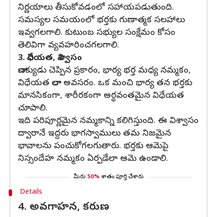
నిర్ణయాలు తీసుకోవడంలో సహాయపడుతుంది.
సమస్యల సమయంలో భర్తకు గుణాత్మక సలహాలు
ఇవ్వగలగాలి. కుటుంబ సభ్యుల సంక్షేమం కోసం
తెలివిగా వ్యవహరించగలగాలి.
3. విధేయత, విశ్వాసం
చాణక్యుడు చెప్పిన ప్రకారం, భార్య భర్త మధ్య నమ్మకం,
విధేయత చాలా అవసరం. ఒక మంచి భార్య తన భర్తకు
మానసికంగా, శారీరకంగా అర్థవంతమైన విధేయత
చూపాలి.
ఇది పరిపూర్ణమైన నమ్మకాన్ని కలిగిస్తుంది. ఈ విశ్వాసం
ద్వారానే ఇద్దరు భాగస్వాములు తమ నిజమైన
భావాలను పంచుకోగలగుతారు. భర్తకు ఆమెపై
నిస్సందేహ నమ్మకం ఏర్పడేలా ఆమె ఉండాలి.
మీరు
50%
శాతం పూర్తి చేశారు
Details
4. అవగాహన, కరుణ