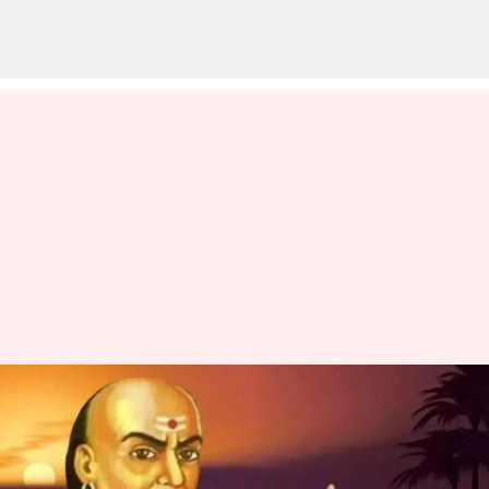
Motivational: చాణక్యుడి దృష్టిలో
ఆదర్శ భార్య ఎలా ఉండాలి? ఆమెకు
ఉండాల్సిన లక్షణాలివే!