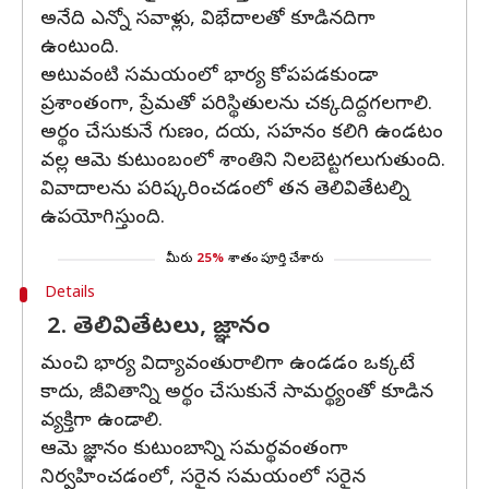
అనేది ఎన్నో సవాళ్లు, విభేదాలతో కూడినదిగా
ఉంటుంది.
అటువంటి సమయంలో భార్య కోపపడకుండా
ప్రశాంతంగా, ప్రేమతో పరిస్థితులను చక్కదిద్దగలగాలి.
అర్థం చేసుకునే గుణం, దయ, సహనం కలిగి ఉండటం
వల్ల ఆమె కుటుంబంలో శాంతిని నిలబెట్టగలుగుతుంది.
వివాదాలను పరిష్కరించడంలో తన తెలివితేటల్ని
ఉపయోగిస్తుంది.
మీరు
25%
శాతం పూర్తి చేశారు
Details
2. తెలివితేటలు, జ్ఞానం
మంచి భార్య విద్యావంతురాలిగా ఉండడం ఒక్కటే
కాదు, జీవితాన్ని అర్థం చేసుకునే సామర్థ్యంతో కూడిన
వ్యక్తిగా ఉండాలి.
ఆమె జ్ఞానం కుటుంబాన్ని సమర్థవంతంగా
నిర్వహించడంలో, సరైన సమయంలో సరైన