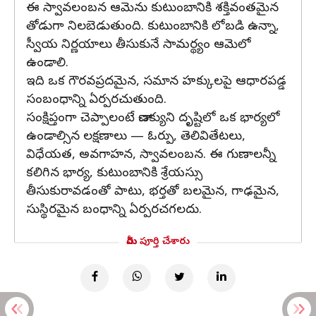
ఈ స్వావలంబన ఆమెను కుటుంబానికి శక్తివంతమైన
తోడుగా నిలబెడుతుంది. కుటుంబానికి లోబడి ఉన్నా,
స్వీయ నిర్ణయాలు తీసుకునే సామర్థ్యం ఆమెలో
ఉండాలి.
ఇది ఒక గౌరవప్రదమైన, సమాన హక్కులపై ఆధారపడ్డ
సంబంధాన్ని ఏర్పరచుతుంది.
సంక్షిప్తంగా చెప్పాలంటే చాణక్యుని దృష్టిలో ఒక భార్యలో
ఉండాల్సిన లక్షణాలు — ఓర్పు, తెలివితేటలు,
విధేయత, అవగాహన, స్వావలంబన. ఈ గుణాలన్నీ
కలిగిన భార్య, కుటుంబానికి శ్రేయస్సు
తీసుకురావడంతో పాటు, భర్తతో బలమైన, గాఢమైన,
సుస్థిరమైన బంధాన్ని ఏర్పరచగలదు.
మీరు పూర్తి చేశారు