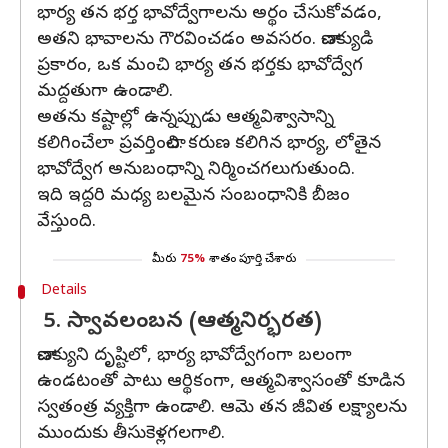
భార్య తన భర్త భావోద్వేగాలను అర్థం చేసుకోవడం,
అతని భావాలను గౌరవించడం అవసరం. చాణక్యుడి
ప్రకారం, ఒక మంచి భార్య తన భర్తకు భావోద్వేగ
మద్దతుగా ఉండాలి.
అతను కష్టాల్లో ఉన్నప్పుడు ఆత్మవిశ్వాసాన్ని
కలిగించేలా ప్రవర్తించాలి. కరుణ కలిగిన భార్య, లోతైన
భావోద్వేగ అనుబంధాన్ని నిర్మించగలుగుతుంది.
ఇది ఇద్దరి మధ్య బలమైన సంబంధానికి బీజం
వేస్తుంది.
మీరు
75%
శాతం పూర్తి చేశారు
Details
5. స్వావలంబన (ఆత్మనిర్భరత)
చాణక్యుని దృష్టిలో, భార్య భావోద్వేగంగా బలంగా
ఉండటంతో పాటు ఆర్థికంగా, ఆత్మవిశ్వాసంతో కూడిన
స్వతంత్ర వ్యక్తిగా ఉండాలి. ఆమె తన జీవిత లక్ష్యాలను
ముందుకు తీసుకెళ్లగలగాలి.