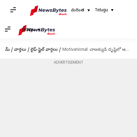
మరింత
Telugu
Telugu
హోమ్
/
వార్తలు
/
లైఫ్-స్టైల్ వార్తలు
/
Motivational: చాణక్యుడి దృష్టిలో ఆదర్శ భార్య ఎలా ఉండాలి? ఆమెకు ఉండాల్సిన లక్షణాలివే!
ADVERTISEMENT