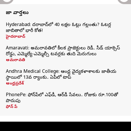
తాజా వార్తలు
Hyderabad: హైదరాబాద్‌లో 40 లక్షల ఓట్లు గల్లంతు? ఓటర్ల
జాబితాలో భారీ కోత!
హైదరాబాద్
Amaravati: అమరావతిలో కీలక ప్రాజెక్టులు రెడీ.. సీడ్‌ యాక్సెస్‌
రోడ్డు, ఎమ్మెల్యే-ఎమ్మెల్సీ టవర్లకు తుది మెరుగులు
అమరావతి
Andhra Medical College: ఆంధ్ర వైద్యకళాశాలకు జాతీయ
స్థాయిలో 13వ ర్యాంకు.. ఏపీలో టాప్
ఆంధ్రప్రదేశ్
PhonePe: ఫోన్‌పేలో ఎఫ్‌డీ, ఆర్‌డీ సేవలు.. రోజుకు రూ.100తో
పొదుపు
ఫోన్‌ పే