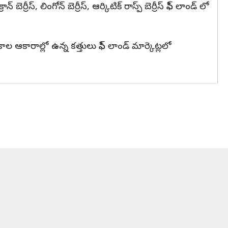
 బెర్రీస్, లింగోన్ బెర్రీస్, ఆర్కిటిక్ రాస్ప్ బెర్రీస్ ఫిన్ లాండ్ లో
కాల ఆకారాల్లో ఉన్న కత్తులు ఫిన్ లాండ్ మార్కెట్లలో