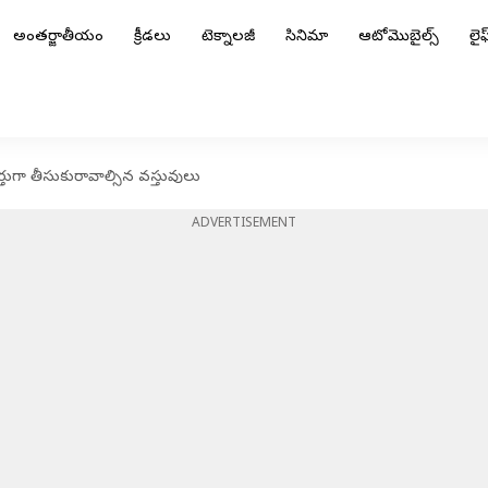
అంతర్జాతీయం
క్రీడలు
టెక్నాలజీ
సినిమా
ఆటోమొబైల్స్
లైఫ్
గుర్తుగా తీసుకురావాల్సిన వస్తువులు
ADVERTISEMENT