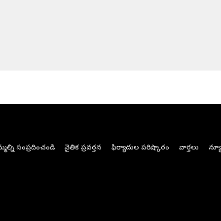
మల్ని సంప్రదించండి
నైతిక ప్రవర్తన
ఫిర్యాదుల పరిష్కారం
వార్తలు
న్యూ