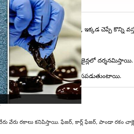
కురావాలో మీకు ఐడియా లేకపోతే, ఇక్కడ చెప్పే కొన్ని వస్తు
వులు మీకు కొత్తగా కనిపిస్తాయి.
ాంటి వస్తువులైన ఇక్కడ రకరకాల డిజైన్లలో దర్శనమిస్తాయి.
ి
వేరు రకాలు కనిపిస్తాయి. ఫేజర్, కార్ల్ ఫేజర్, పాండా రకం చాక్లెట్స్