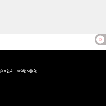
స్ ఆర్కైవ్
టాపిక్స్ ఆర్కైవ్స్