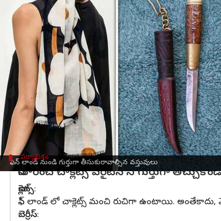
వ్రాసిన వారు
Mar 13, 2023
06:01 pm
Sriram Pranateja
ఈ వార్తాకథనం ఏంటి
ఫిన్ లాండ్
పర్యటన
కు వెళ్ళినపుడు అక్కడి నుండి ఏం తీసు
వైవిధ్యంగా ఉంటుంది. దానివల్ల అక్కడ వివిధ రకాల వస్తు
డిజైన్ వస్తువులు
ఫిన్ లాండ్ డిజైనింగ్ వస్తువులు ఎక్కువగా ఉంటాయి. ఎల
మొదలైనవి కొత్త కొత్త డిజైన్లలో కనిపిస్తాయి.
పర్యాటకం
ఫిన్ లాండ్ నుండి గుర్తుగా తీసుకురావాల్సిన వస్తువులు
నోరూరించే చాక్లెట్స్ వెరైటీస్ ని గుర్తుగా తెచ్చుకోండ
చాక్లెట్స్
:
ఫిన్ లాండ్ లో చాక్లెట్స్ మంచి రుచిగా ఉంటాయి. అంతేకాదు, వేరు 
బెర్రీస్
: