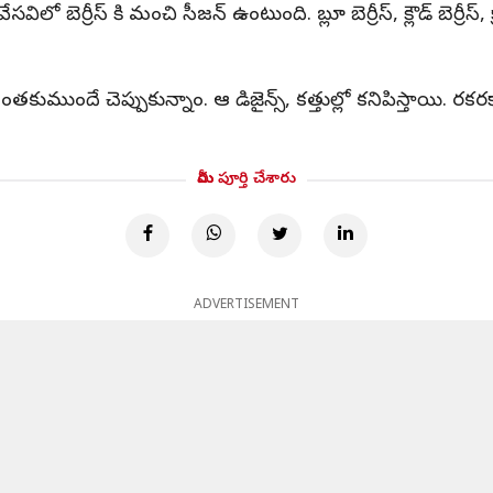
లో బెర్రీస్ కి మంచి సీజన్ ఉంటుంది. బ్లూ బెర్రీస్, క్లౌడ్ బెర్రీస్, క్రాన్
ఇంతకుముందే చెప్పుకున్నాం. ఆ డిజైన్స్, కత్తుల్లో కనిపిస్తాయి. రకర
మీరు పూర్తి చేశారు
ADVERTISEMENT