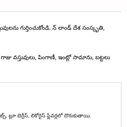
వులను గుర్తించుకోండి. ఫిన్ లాండ్ దేశ సంస్కృతి,
 గాజు వస్తువులు, పింగాణీ, ఇంట్లో సామాను, బట్టలు
, బ్లూ బెర్రీస్, లికోరైస్ ఫ్లేవర్లలో దొరుకుతాయి.