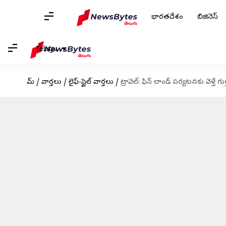
భారతదేశం
బిజినెస్
Telugu
హోమ్
/
వార్తలు
/
లైఫ్-స్టైల్ వార్తలు
/
ట్రావెల్: ఫిన్ లాండ్ పర్యటనకు వెళ్తే 