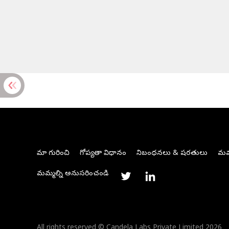
మా గురించి
గోప్యతా విధానం
నిబంధనలు & షరతులు
మమ్
మమ్మల్ని అనుసరించండి
All rights reserved © Candela Labs Private Limited 2026