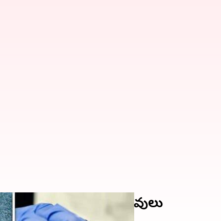
్తుగా తీసుకురావాల్సిన వస్తువులు