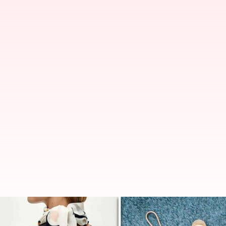
ట్రావెల్: ఫిన్ లాండ్ పర్యటనకు వెళ్తే గుర