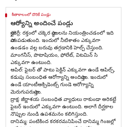
శీతాకాలంలో దొరికే పండ్లు
ఆరోగ్యాన్ని అందించే పండ్లు
స్ట్రాబెర్రీ: రక్తంలో చక్కెర స్థాయిలను నియంత్రించడంలో ఇది
సాయపడుతుంది. ఇందులో నీటిశాతం ఎక్కువగా
ఉండడం వల్ల బరువు తగ్గడానికి హెల్ప్ చేస్తుంది.
మాంగనీస్, పొటాషియం, ఫోలేట్, విటమిన్ సి
ఎక్కువగా ఉంటుంది.
ఆపిల్: ఫైబర్ తో పాటు పెక్టిన్ ఎక్కువగా ఉండే ఆపిల్స్,
కడుపు సంబంధిత ఆరోగ్యాన్ని అందిస్తాయి. ఇందులో
ఉండే యాంటీఆక్సిడెంట్స్ గుండె ఆరోగ్యాన్ని
మెరుగుపరుస్తాయి.
ద్రాక్ష: జీర్ణాశయ సంబంధిత వ్యాధులు రాకుండా అరికట్టే
ఫైబర్ ఇందులో ఎక్కువగా ఉంటుంది. అలాగే దీర్ఘకాల
నొప్పుల నుండి ఉపశమనం కలిగిస్తుంది.
దానిమ్మ: పంటికింద కరకరమనిపించే దానిమ్మ గింజల్లో