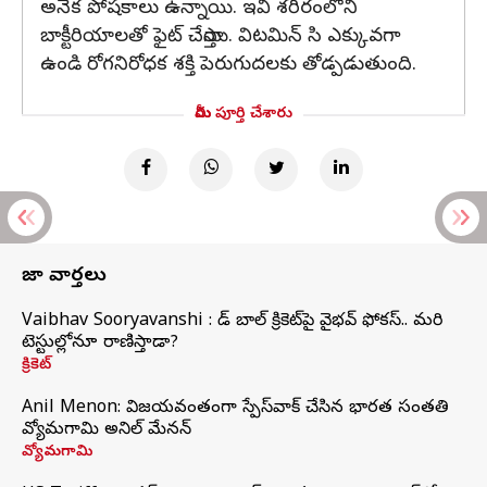
అనేక పోషకాలు ఉన్నాయి. ఇవి శరీరంలోని
బాక్టీరియాలతో ఫైట్ చేస్తాయి. విటమిన్ సి ఎక్కువగా
ఉండి రోగనిరోధక శక్తి పెరుగుదలకు తోడ్పడుతుంది.
మీరు పూర్తి చేశారు
తాజా వార్తలు
Vaibhav Sooryavanshi : రెడ్ బాల్ క్రికెట్‌పై వైభవ్ ఫోకస్.. మరి
టెస్టుల్లోనూ రాణిస్తాడా?
క్రికెట్
Anil Menon: విజయవంతంగా స్పేస్‌వాక్‌ చేసిన భారత సంతతి
వ్యోమగామి అనిల్‌ మేనన్
వ్యోమగామి