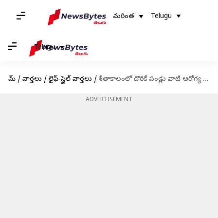
మరింత
Telugu
Telugu
హోమ్
/
వార్తలు
/
లైఫ్-స్టైల్ వార్తలు
/
శీతాకాలంలో దొరికే పండ్లు వాటి ఆరోగ్య ప్రయోజనాలు
ADVERTISEMENT