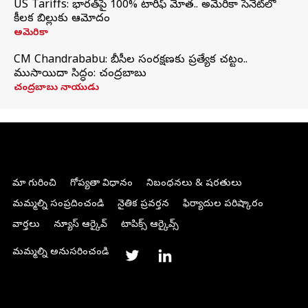
US Tariffs: భారత్‌పై 100% టారిఫ్‌ మోత.. అమెరికా సెనెట్‌లో
కీలక బిల్లుకు ఆమోదం
అమెరికా
CM Chandrababu: బీసీల సంరక్షణకు ప్రత్యేక చట్టం..
ముసాయిదా సిద్ధం: చంద్రబాబు
చంద్రబాబు నాయుడు
మా గురించి
గోప్యతా విధానం
నిబంధనలు & షరతులు
మమ్మల్ని సంప్రదించండి
నైతిక ప్రవర్తన
ఫిర్యాదుల పరిష్కారం
వార్తలు
న్యూస్ ఆర్కైవ్
టాపిక్స్ ఆర్కైవ్స్
మమ్మల్ని అనుసరించండి