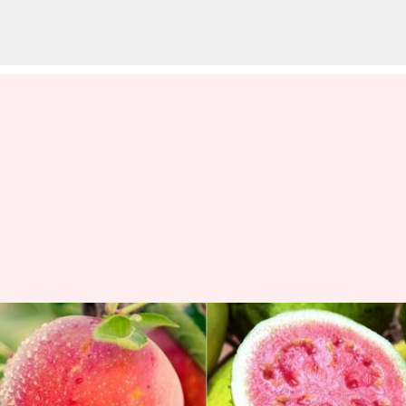
శీతాకాలంలో దొరికే పండ్లు వాటి
ఆరోగ్య ప్రయోజనాలు
వ్రాసిన వారు
Dec 22, 2022
10:59 am
Sriram Pranateja