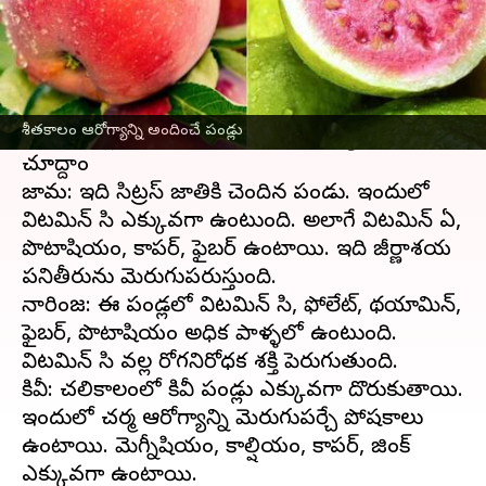
ఈ వార్తాకథనం ఏంటి
ఏ రుతువులో దొరికే పండ్లు ఆ రుతువులో తినాలని
చెబుతారు. ప్రస్తుతం చలికాలం నడుస్తోంది కాబట్టి
శీతకాలం ఆరోగ్యాన్ని అందించే పండ్లు
ఏయే పండ్లు తీసుకుంటే ఎలాంటి ఆరోగ్యం లభిస్తుందో
చూద్దాం
జామ: ఇది సిట్రస్ జాతికి చెందిన పండు. ఇందులో
విటమిన్ సి ఎక్కువగా ఉంటుంది. అలాగే విటమిన్ ఏ,
పొటాషియం, కాపర్, ఫైబర్ ఉంటాయి. ఇది జీర్ణాశయ
పనితీరును మెరుగుపరుస్తుంది.
నారింజ: ఈ పండ్లలో విటమిన్ సి, ఫోలేట్, థయామిన్,
ఫైబర్, పొటాషియం అధిక పాళ్ళలో ఉంటుంది.
విటమిన్ సి వల్ల రోగనిరోధక శక్తి పెరుగుతుంది.
కివీ: చలికాలంలో కివీ పండ్లు ఎక్కువగా దొరుకుతాయి.
ఇందులో చర్మ ఆరోగ్యాన్ని మెరుగుపర్చే పోషకాలు
ఉంటాయి. మెగ్నీషియం, కాల్షియం, కాపర్, జింక్