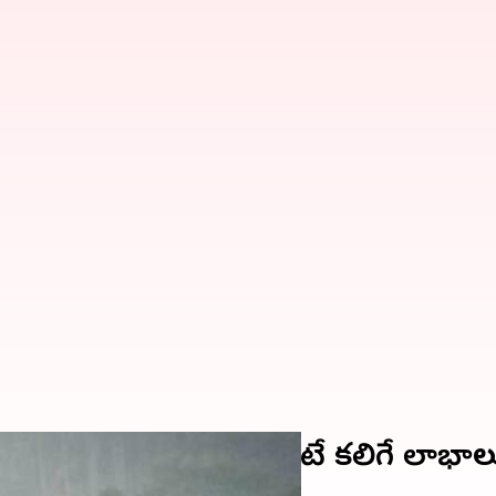
మీ డైలీ రొటీన్ లో చేర్చుకుంటే కలిగే లాభా