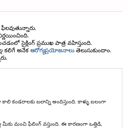
ా ఫీలవుతున్నారు.
ిర్ణయించింది.
డంలో సైక్లింగ్ ప్రముఖ పాత్ర వహిస్తుంది.
ల్ల కలిగే అనేక
ఆరోగ్య ప్రయోజనాలు
తెలుసుకుందాం.
 కాలి కండరాలకు బలాన్ని అందిస్తుంది. కాళ్ళు బలంగా
ల మీకు మంచి ఫీలింగ్ వస్తుంది. ఈ కారణంగా ఒత్తిడి,