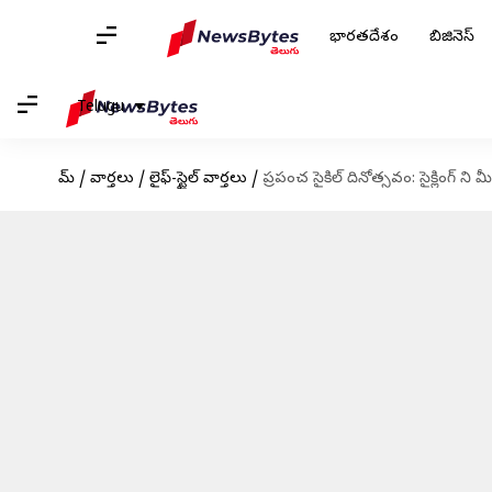
భారతదేశం
బిజినెస్
Telugu
హోమ్
/
వార్తలు
/
లైఫ్-స్టైల్ వార్తలు
/
ప్రపంచ సైకిల్ దినోత్సవం: సైక్లింగ్ ని 