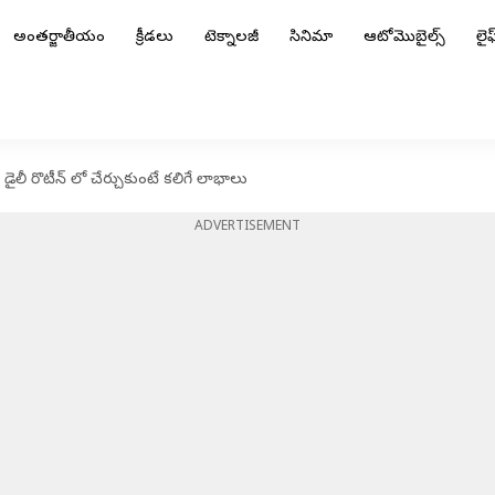
అంతర్జాతీయం
క్రీడలు
టెక్నాలజీ
సినిమా
ఆటోమొబైల్స్
లైఫ్
మీ డైలీ రొటీన్ లో చేర్చుకుంటే కలిగే లాభాలు
ADVERTISEMENT