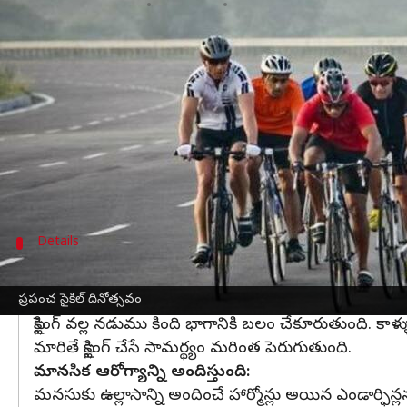
వ్రాసిన వారు
Jun 03, 2023
09:48 am
Sriram Pranateja
ఈ వార్తాకథనం ఏంటి
ఈ మధ్య కాలంలో బైక్స్ ఎక్కువైపోయి సైకిల్ వైపు ఎవరూ చ
ఈరోజు ప్రపంచ సైకిల్ దినోత్సవం. ప్రతీ ఏడాది జూన్ 3వ తే
సైక్లింగ్ వల్ల కలిగే ఆరోగ్య ప్రయోజనాలపై అవగాహన కలిగ
బరువు తగ్గడానికి, కండలు బలంగా మారడానికి, కొవ్వును కరిగ
Details
ఫోకస్ ని పెంచే సైక్లింగ్
కాళ్ళకు బలాన్ని చేకూరుస్తుంది
ప్రపంచ సైకిల్ దినోత్సవం
సైక్లింగ్ వల్ల నడుము కింది భాగానికి బలం చేకూరుతుంది. 
మారితే సైక్లింగ్ చేసే సామర్థ్యం మరింత పెరుగుతుంది.
మానసిక ఆరోగ్యాన్ని అందిస్తుంది:
మనసుకు ఉల్లాసాన్ని అందించే హార్మోన్లు అయిన ఎండార్ఫిన్ల