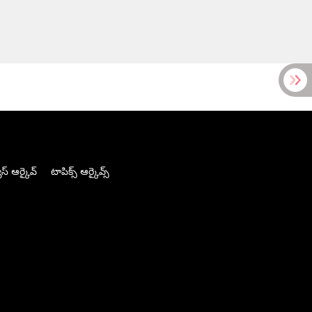
స్ ఆర్కైవ్
టాపిక్స్ ఆర్కైవ్స్