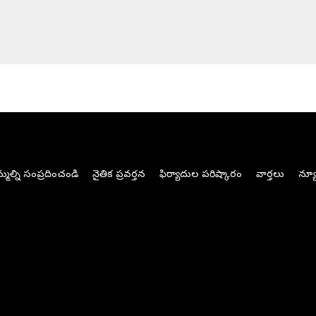
మల్ని సంప్రదించండి
నైతిక ప్రవర్తన
ఫిర్యాదుల పరిష్కారం
వార్తలు
న్యూ