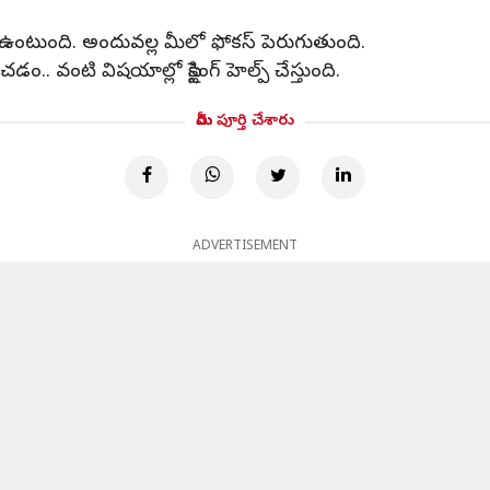
దే ఉంటుంది. అందువల్ల మీలో ఫోకస్ పెరుగుతుంది.
.. వంటి విషయాల్లో సైక్లింగ్ హెల్ప్ చేస్తుంది.
మీరు పూర్తి చేశారు
ADVERTISEMENT