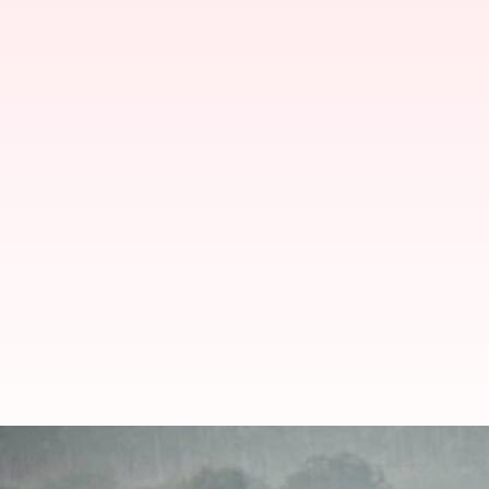
ప్రపంచ సైకిల్ దినోత్సవం: సైక్లింగ్ ని 