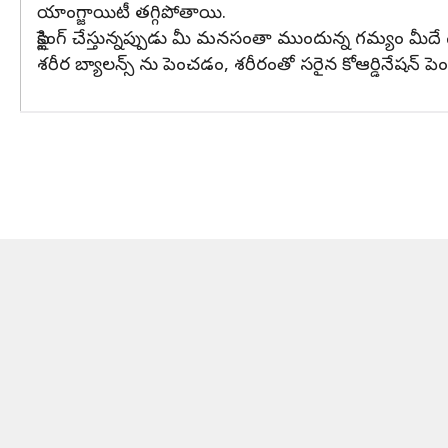
యాంగ్జాయిటీ తగ్గిపోతాయి.
సైక్లింగ్ చేస్తున్నప్పుడు మీ మనసంతా ముందున్న గమ్యం మీ
శరీర బ్యాలన్స్ ను పెంచడం, శరీరంతో సరైన కోఆర్డినేషన్ పెంచడం