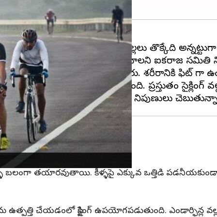
ూడటం లేదు. సైకిల్ అంటే చిన్నపిల్లలు తొక్కేది అన్నట్టుగ
దీన సైకిల్ దినోత్సవాన్ని జరుపుకోవాలని ఐక్యరాజ్య సమితి న
ించేందుకు ఈరోజును జరుపుతున్నారు. శరీరానికి ఫిట్ గా ఉంచ
ించడానికి సైక్లింగ్ సాయం చేస్తుంది. ప్రస్తుతం సైక్లింగ్ వ
కాళ్ళు బలంగా తయారవుతాయి. కీళ్ళపై ఎక్కువ ఒత్తిడి పడనీయకుండా
ను ఉత్పత్తి చేయడంలో సైక్లింగ్ ఉపయోగపడుతుంది. ఎండార్ఫిన్ల వల్