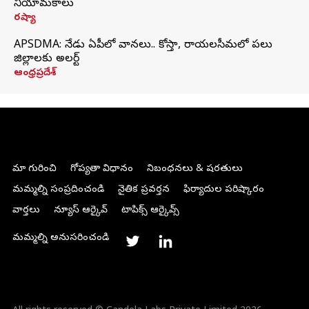
నియామకాలు
రష్యా
APSDMA: నేడు ఏపీలో వానలు.. కోస్తా, రాయలసీమలో పలు
జిల్లాలకు అలర్ట్
ఆంధ్రప్రదేశ్
మా గురించి
గోప్యతా విధానం
నిబంధనలు & షరతులు
మమ్మల్ని సంప్రదించండి
నైతిక ప్రవర్తన
ఫిర్యాదుల పరిష్కారం
వార్తలు
న్యూస్ ఆర్కైవ్
టాపిక్స్ ఆర్కైవ్స్
మమ్మల్ని అనుసరించండి