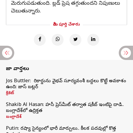
మెరుగుపడుతుంది. బ్లడ్ ప్రెష తగ్గుతుందని నిపుణులు
చెబుతున్నారు.
మీరు పూర్తి చేశారు
తాజా వార్తలు
Jos Buttler: నా రికార్డును వైభవ్ సూర్యవంశీ బద్దలు కొట్టే అవకాశం
ఉంది: జాస్ బట్లర్
క్రికెట్
Shakib Al Hasan: హసీనా ప్రెస్‌మీట్‌ తర్వాత షకీబ్‌ ఇంటిపై దాడి..
బంగ్లాదేశ్‌లో ఉద్రిక్తత
బంగ్లాదేశ్
Putin: రష్యా సైన్యంలో భారీ మార్పులు.. కీలక పదవుల్లో కొత్త