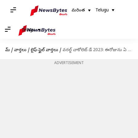
మరింత
Telugu
Telugu
హోమ్
/
వార్తలు
/
లైఫ్-స్టైల్ వార్తలు
/
వరల్డ్ చాకోలెట్ డే 2023: ఈరోజును ఏ విధంగా సెలెబ్రేట్ చేసుకోవాలో తెలుసుకోండి
ADVERTISEMENT