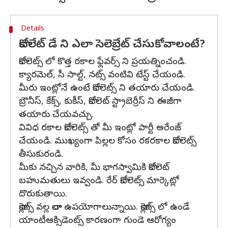
Details
చాకోలేట్ డే ని ఎలా సెలెబ్రేట్ చేసుకోవాలంటే?
చాకోలెట్స్ లో కొత్త రకాల ఫ్లేవర్స్ ని ప్రయత్నించండి.
క్యారమెల్, సీ సాల్ట్, నట్స్ వంటివి టేస్ట్ చేయండి.
మీరు ఇంట్లోనే ఉంటే చాకోలెట్స్ ని తయారు చేయండి.
బ్రౌనీస్, కేక్స్, కుకీస్, చాకోలెట్ స్ట్రాబెర్రీస్ ని ఈజీగా
తయారు చేయవచ్చు.
వివిధ రకాల చాకోలెట్స్ తో మీ ఇంట్లో పార్టీ అరేంజ్
చేయండి. ముఖ్యంగా పిల్లల కోసం రకరకాల చాకోలెట్స్
తీసుకురండి.
మీకు నచ్చిన వారికి, మీ భాగస్వామికి చాకోలెట్
బహుమతులు ఇవ్వండి. రేర్ చాకోలెట్స్ మార్కెట్లో
దొరుకుతాయి.
చాక్లెట్స్ వల్ల చాలా ఉపయోగాలున్నాయి. చాక్లెట్స్ లో ఉండే
యాంటీఆక్సిడెంట్స్ కారణంగా గుండె ఆరోగ్యం