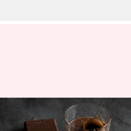
వరల్డ్ చాకోలెట్ డే 2023: ఈరోజును ఏ
విధంగా సెలెబ్రేట్ చేసుకోవాలో
తెలుసుకోండి