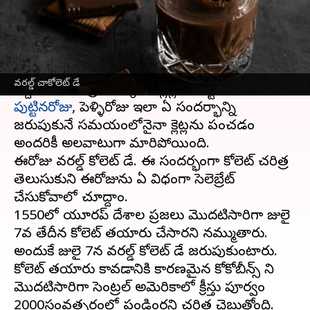
వ్రాసిన వారు
Jul 07, 2023
11:09 am
Sriram Pranateja
ఈ వార్తాకథనం ఏంటి
చాక్లెట్స్ అంటే అందరికీ ఇష్టమే. చిన్నపిల్లల దగ్గరి నుండి
వరల్డ్ చాకోలెట్ డే
పుట్టినరోజు
, పెళ్ళిరోజు ఇలా ఏ సందర్భాన్ని
జరుపుకునే సమయంలోనైనా చాక్లెట్లను పంచడం
అందరికీ అలవాటుగా మారిపోయింది.
ఈరోజు వరల్డ్ చాకోలెట్ డే. ఈ సందర్భంగా చాకోలెట్ చరిత్ర
తెలుసుకుని ఈరోజును ఏ విధంగా సెలెబ్రేట్
చేసుకోవాలో చూద్దాం.
1550లో యూరప్ దేశాల ప్రజలు మొదటిసారిగా జులై
7వ తేదీన చాకోలెట్ తయారు చేసారని నమ్ముతారు.
అందుకే జులై 7న వరల్డ్ చాకోలెట్ డే జరుపుకుంటారు.
చాకోలెట్ తయారు కావడానికి కారణమైన కోకోబీన్స్ ని
మొదటిసారిగా సెంట్రల్ అమెరికాలో క్రీస్తు పూర్వం