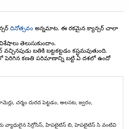
న్సర్
దినోత్సవం
అన్నమాట. ఈ రకమైన క్యాన్సర్ చాలా
 విశేషాలు తెలుసుకుందాం.
ానర్ వచ్చినపుడు బతికి బట్టకట్టడం కష్టమవుతుంది.
ో పెరిగిన కణతి పరిమాణాన్ని బట్టి ఏ దశలో ఉందో
్చకామెర్లు, చర్మం దురద పెట్టడం, అలసట, జ్వరం,
ాధులైన సిర్రోసిస్, హిపటైటిస్ బి, హెపటైటిస్ సి వంటివి