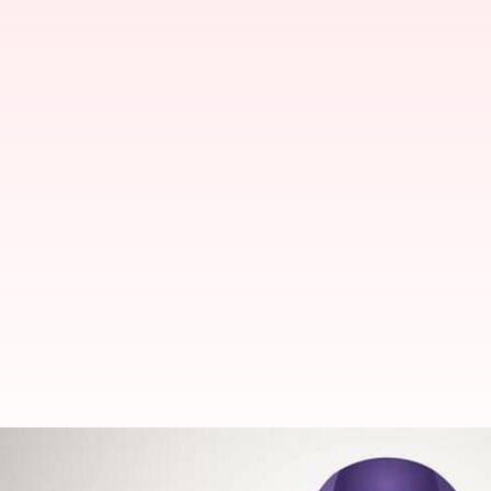
పిత్త వాహిక క్యాన్సర్ గురించి తెలుసుక