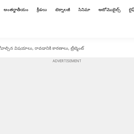
అంతర్జాతీయం
క్రీడలు
టెక్నాలజీ
సినిమా
ఆటోమొబైల్స్
లైఫ్
కోవాల్సిన విషయాలు, రావడానికి కారణాలు, ట్రీట్మెంట్
ADVERTISEMENT