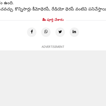
శం ఉంది.
జయించవచ్చు. కొన్నిసార్లు కీమోథెరపీ, రేడియో థెరపీ వంటివి పనిచ
మీరు పూర్తి చేశారు
ADVERTISEMENT