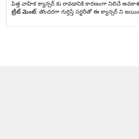
పిత్త వాహిక క్యాన్సర్ కు రావడానికి కారణంగా నిలిచే అవకా
ట్రీట్ మెంట్
: తొందరగా గుర్తిస్తే సర్జరీతో ఈ క్యాన్సర్ ని 