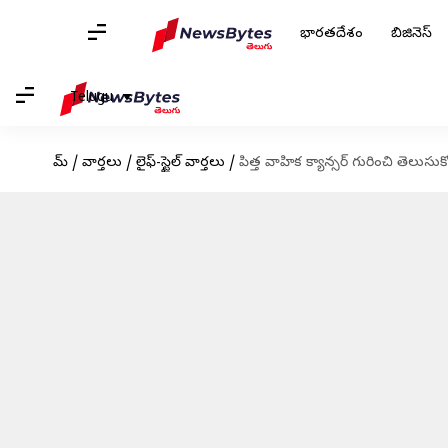
భారతదేశం
బిజినెస్
Telugu
హోమ్
/
వార్తలు
/
లైఫ్-స్టైల్ వార్తలు
/
పిత్త వాహిక క్యాన్సర్ గురించి తెలుసు