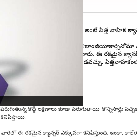
కార్సినోమా డే గా జరుపుకుంటారు. అంటే పిత్త వాహిక క్యా
బయటపడే అవకాశం ఉంటుంది. ప్రస్తుతం కొలాంజియోకార్సినోమా
క్యాన్సర్ నే పిత్త వాహిక క్యాన్సర్ అంటారు. ఈ రకమైన క్య
ర్తిస్తే దీన్నుండి తొందరగా బయటపడవచ్చు. పిత్తవాహకంల
 పెరుగుతున్న కొద్దీ లక్షణాలు కూడా పెరుగుతాయి. కొన్నిసార్లు పచ
కనిపిస్తాయి.
 ఈ రకమైన క్యాన్సర్ ఎక్కువగా కనిపిస్తుంది. ఇంకా, కాలేయ వ్య