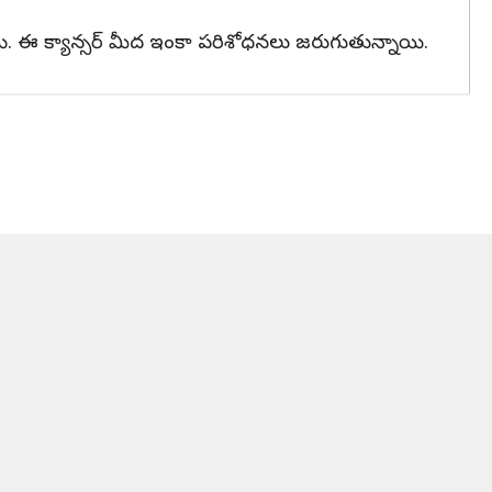
ేస్తాయి. ఈ క్యాన్సర్ మీద ఇంకా పరిశోధనలు జరుగుతున్నాయి.