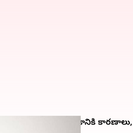
ోవాల్సిన విషయాలు, రావడానికి కారణాలు, ట్