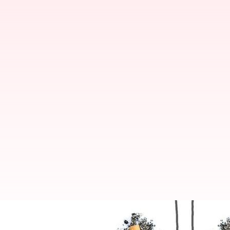
ప్రపంచ పొగాకు వ్యతిరేక దినోత్సవం 