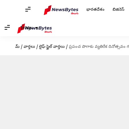
భారతదేశం
బిజినెస్
Telugu
హోమ్
/
వార్తలు
/
లైఫ్-స్టైల్ వార్తలు
/
ప్రపంచ పొగాకు వ్యతిరేక దినోత్సవం