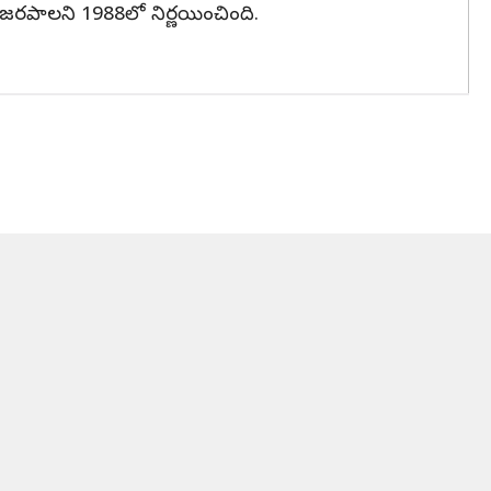
న జరపాలని 1988లో నిర్ణయించింది.