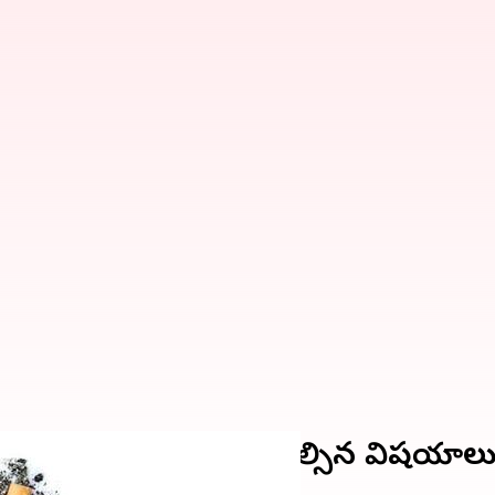
గురించి మీరు తెలుసుకోవాల్సిన విషయాల