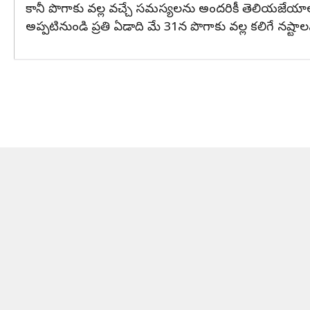
కానీ పొగాకు వల్ల వచ్చే సమస్యలను అందరికీ తెలియజేయాలనే
అప్పటినుండి ప్రతి ఏడాది మే 31న పొగాకు వల్ల కలిగే నష్టాల