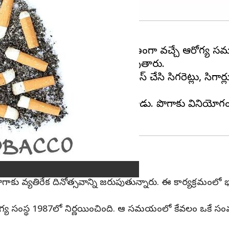
 దినోత్సవం జరుపుతారు. పొగాకు కారణంగా వచ్చే ఆరోగ్య 
ెలియజేయడానికి ఈరోజును జరుపుతారు.
ఈ ఆకులను వివిధ రకాలుగా ప్రాసెస్ చేసి సిగరెట్లు, సిగా
ార్చేసుకుంటుంది.
దేపదే నికోటిన్ తీసుకోవాలని అనుకుంటాడు. పొగాకు వినియోగ
మ్
గాకు వ్యతిరేక దినోత్సవాన్ని జరుపుతున్నారు. ఈ కార్యక్రమంలో
రోగ్య సంస్థ 1987లో నిర్ణయించింది. ఆ సమయంలో కేవలం ఒకే సం