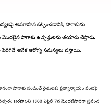
సమస్యలపై అవగాహన కల్పించడానికి, పొగాకును
ర్లు మొదలైన పొగాకు ఉత్పత్తులను తయారు చేస్తారు.
ం పెరిగితే అనేక ఆరోగ్య సమస్యలు వస్తాయి.
 భాగంగా పొగాకు పండించే రైతులకు ప్రత్యాన్మాయం పంటపై
వత్సరం జరపాలని 1988 ఏప్రిల్ 7న మొదటిసారిగా ప్రపంచ