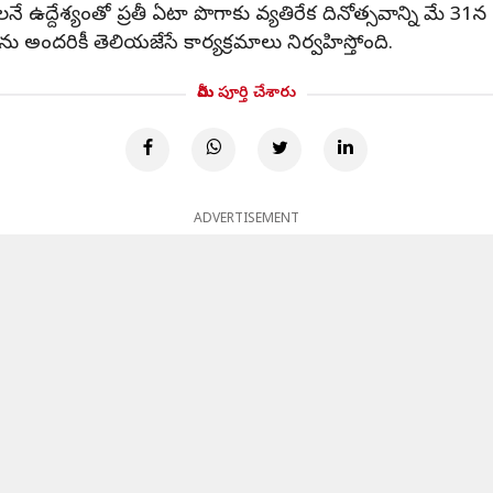
 ఉద్దేశ్యంతో ప్రతీ ఏటా పొగాకు వ్యతిరేక దినోత్సవాన్ని మే 31
ను అందరికీ తెలియజేసే కార్యక్రమాలు నిర్వహిస్తోంది.
మీరు పూర్తి చేశారు
ADVERTISEMENT