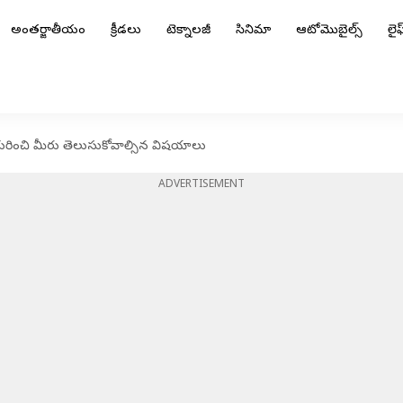
అంతర్జాతీయం
క్రీడలు
టెక్నాలజీ
సినిమా
ఆటోమొబైల్స్
లైఫ్
 గురించి మీరు తెలుసుకోవాల్సిన విషయాలు
ADVERTISEMENT