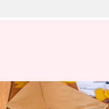
వరల్డ్ పోస్ట్ డే: చరిత్ర,
తెలుసుకోవాల్సిన విషయాలు,
పంచుకోవాల్సిన కొటేషన్లు