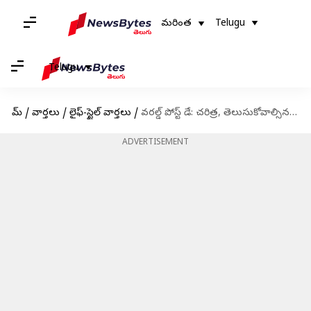
మరింత
Telugu
Telugu
హోమ్
/
వార్తలు
/
లైఫ్-స్టైల్ వార్తలు
/
వరల్డ్ పోస్ట్ డే: చరిత్ర, తెలుసుకోవాల్సిన విషయాలు, పంచుకోవాల్సిన కొటేషన్లు
ADVERTISEMENT