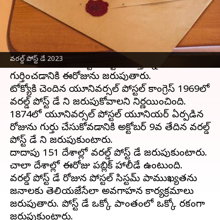
వ్రాసిన వారు
Oct 09, 2023
10:17 am
Sriram Pranateja
ఈ వార్తాకథనం ఏంటి
ప్రతీ ఏడాది వరల్డ్ పోస్ట్ డే ని అక్టోబర్ 9వ తేదీన
వరల్డ్ పోస్ట్ డే 2023
జరుపుకుంటారు. పోస్టల్ సిస్టమ్ చేస్తున్న సేవలను
గుర్తించడానికి ఈరోజును జరుపుతారు.
టోక్యోకి చెందిన యూనివర్సల్ పోస్టల్ కాంగ్రెస్ 1969లో
వరల్డ్ పోస్ట్ డే ని జరుపుకోవాలని నిర్ణయించింది.
1874లో యూనివర్సల్ పోస్టల్ యూనియర్ ఏర్పడిన
రోజును గుర్తు చేసుకోవడానికి అక్టోబర్ 9వ తేదిన వరల్డ్
పోస్ట్ డే ని జరుపుకుంటారు.
దాదాపు 151 దేశాల్లో వరల్డ్ పోస్ట్ డే జరుపుకుంటారు.
చాలా దేశాల్లో ఈరోజు పబ్లిక్ హాలీడే ఉంటుంది.
వరల్డ్ పోస్ట్ డే రోజున పోస్టల్ సిస్టమ్ ప్రాముఖ్యతను
జనాలకు తెలియజేసేలా అవగాహన కార్యక్రమాలు
జరుపుతారు. పోస్ట్ డే ఒక్కో ప్రాంతంలో ఒక్కో రకంగా