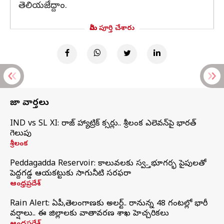
తెలియజేద్దాం.
మీరు పూర్తి చేశారు
తాజా వార్తలు
IND vs SL XI: సిరాజ్‌ హ్యాట్రిక్‌ సిక్సర్లు.. శ్రీలంక ఎలెవన్‌పై భారత్‌
గెలుపు
శ్రీలంక
Peddagadda Reservoir: కాలువలకు స్వస్తి.. భూగర్భ పైపులతో
పెద్దగడ్డ ఆయకట్టుకు సాగునీటి సరఫరా
ఆంధ్రప్రదేశ్
Rain Alert: ఏపీ,తెలంగాణకు అలర్ట్.. రానున్న 48 గంటల్లో భారీ
వర్షాలు.. ఈ జిల్లాలకు వాతావరణ శాఖ హెచ్చరికలు