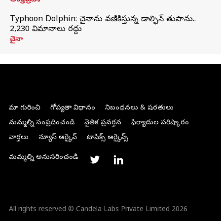
ఆంధ్రప్రదేశ్
Typhoon Dolphin: చైనాను వణికిస్తున్న డాల్ఫిన్‌ తుపాను..
2,230 విమానాలు రద్దు
చైనా
మా గురించి
గోప్యతా విధానం
నిబంధనలు & షరతులు
మమ్మల్ని సంప్రదించండి
నైతిక ప్రవర్తన
ఫిర్యాదుల పరిష్కారం
వార్తలు
న్యూస్ ఆర్కైవ్
టాపిక్స్ ఆర్కైవ్స్
మమ్మల్ని అనుసరించండి
All rights reserved © Candela Labs Private Limited 2026