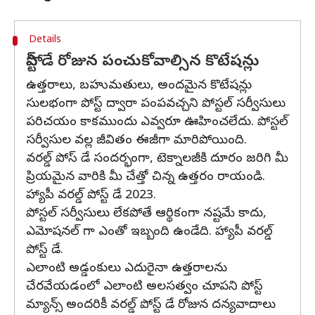
Details
పోస్ట్ డే రోజున పంచుకోవాల్సిన కొటేషన్లు
ఉత్తరాలు, బహుమతులు, అందమైన కొటేషన్లు
సులభంగా పోస్ట్ ద్వారా పంపవచ్చని పోస్టల్ సర్వీసులు
పరిచయం కాకముందు ఎవ్వరూ ఊహించలేదు. పోస్టల్
సర్వీసుల వల్ల జీవితం ఈజీగా మారిపోయింది.
వరల్డ్ పోస్ డే సందర్భంగా, టెక్నాలజీకి దూరం జరిగి మీ
ప్రియమైన వారికి మీ చేత్తో చిన్న ఉత్తరం రాయండి.
హ్యాపీ వరల్డ్ పోస్ట్ డే 2023.
పోస్టల్ సర్వీసులు లేకపోతే ఆర్థికంగా నష్టమే కాదు,
ఎమోషనల్ గా ఎంతో ఇబ్బంది ఉండేది. హ్యాపీ వరల్డ్
పోస్ట్ డే.
ఎలాంటి అడ్డంకులు ఎదురైనా ఉత్తరాలను
చేరవేయడంలో ఎలాంటి అలసత్వం చూపని పోస్ట్
మ్యాన్స్ అందరికీ వరల్డ్ పోస్ట్ డే రోజున దన్యవాదాలు