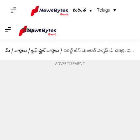
మరింత
Telugu
Telugu
హోమ్
/
వార్తలు
/
లైఫ్-స్టైల్ వార్తలు
/
వరల్డ్ టీన్ మెంటల్ వెల్నెస్ డే: చరిత్ర, విశేషాలు, టీనేజర్ల మానసిక సమస్యలు, అధిగమించే పద్దతులు
ADVERTISEMENT