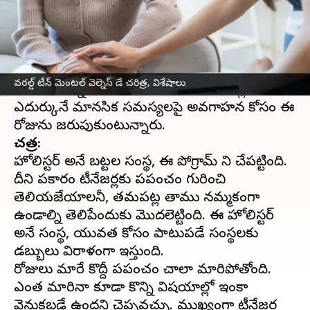
వ్రాసిన వారు
Mar 02, 2023
05:12 pm
Sriram Pranateja
ఈ వార్తాకథనం ఏంటి
ప్రతీ సంవత్సరం మార్చ్ 2వ తేదీన వరల్డ్ టీన్
వరల్డ్ టీన్ మెంటల్ వెల్నెస్ డే చరిత్ర, విశేషాలు
మెంటల్ వెల్నెస్ డే జరుపుకుంటారు.
టీనేజర్లు
ఎదుర్కునే మానసిక సమస్యలపై అవగాహన కోసం ఈ
చరిత్ర:
హోలిస్టర్ అనే బట్టల సంస్థ, ఈ ప్రోగ్రామ్ ని చేపట్టింది.
దీని ప్రకారం టీనేజర్లకు ప్రపంచం గురించి
తెలియజేయాలనీ, తమపట్ల తాము నమ్మకంగా
ఉండాల్ని తెలిపేందుకు మొదలెట్టింది. ఈ హోలిస్టర్
అనే సంస్థ, యువత కోసం పాటుపడే సంస్థలకు
డబ్బులు విరాళంగా ఇస్తుంది.
రోజులు మారే కొద్దీ ప్రపంచం చాలా మారిపోతోంది.
ఎంత మారినా కూడా కొన్ని విషయాల్లో ఇంకా
వెనుకబడే ఉందని చెప్పవచ్చు. ముఖ్యంగా టీనేజర్ల