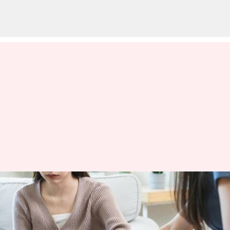
వరల్డ్ టీన్ మెంటల్ వెల్నెస్ డే: చరిత్ర,
విశేషాలు, టీనేజర్ల మానసిక
సమస్యలు, అధిగమించే పద్దతులు