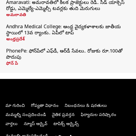
Amaravati: అమరావతిలో కీలక ప్రాజెక్టులు రెడీ.. సీడ్‌ యాక్సెస్‌
రోడ్డు, ఎమ్మెల్యే-ఎమ్మెల్సీ టవర్లకు తుది మెరుగులు
అమరావతి
Andhra Medical College: ఆంధ్ర వైద్యకళాశాలకు జాతీయ
స్థాయిలో 13వ ర్యాంకు.. ఏపీలో టాప్
ఆంధ్రప్రదేశ్
PhonePe: ఫోన్‌పేలో ఎఫ్‌డీ, ఆర్‌డీ సేవలు.. రోజుకు రూ.100తో
పొదుపు
ఫోన్‌ పే
మా గురించి
గోప్యతా విధానం
నిబంధనలు & షరతులు
మమ్మల్ని సంప్రదించండి
నైతిక ప్రవర్తన
ఫిర్యాదుల పరిష్కారం
వార్తలు
న్యూస్ ఆర్కైవ్
టాపిక్స్ ఆర్కైవ్స్