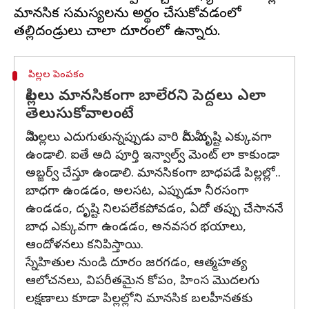
మానసిక సమస్యలను అర్థం చేసుకోవడంలో
పిల్లల పెంపకం
పిల్లలు మానసికంగా బాలేరని పెద్దలు ఎలా
తెలుసుకోవాలంటే
మీ పిల్లలు ఎదుగుతున్నప్పుడు వారి మీద మీ దృష్టి ఎక్కువగా
ఉండాలి. ఐతే అది పూర్తి ఇన్వాల్వ్ మెంట్ లా కాకుండా
అబ్జర్వ్ చేస్తూ ఉండాలి. మానసికంగా బాధపడే పిల్లల్లో..
బాధగా ఉండడం, అలసట, ఎప్పుడూ నీరసంగా
ఉండడం, దృష్టి నిలపలేకపోవడం, ఏదో తప్పు చేసాననే
బాధ ఎక్కువగా ఉండడం, అనవసర భయాలు,
ఆందోళనలు కనిపిస్తాయి.
స్నేహితుల నుండి దూరం జరగడం, ఆత్మహత్య
ఆలోచనలు, విపరీతమైన కోపం, హింస మొదలగు
లక్షణాలు కూడా పిల్లల్లోని మానసిక బలహీనతకు