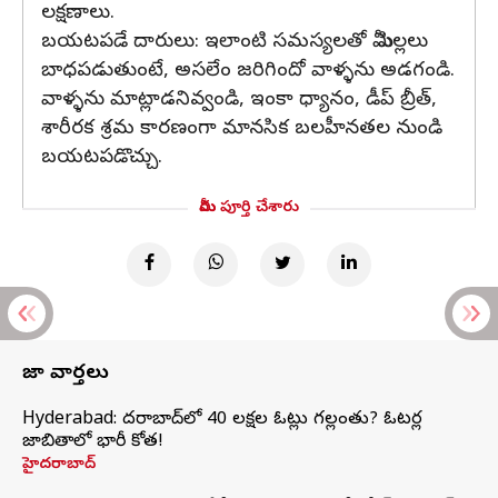
లక్షణాలు.
బయటపడే దారులు: ఇలాంటి సమస్యలతో మీ పిల్లలు
బాధపడుతుంటే, అసలేం జరిగిందో వాళ్ళను అడగండి.
వాళ్ళను మాట్లాడనివ్వండి, ఇంకా ధ్యానం, డీప్ బ్రీత్,
శారీరక శ్రమ కారణంగా మానసిక బలహీనతల నుండి
బయటపడొచ్చు.
మీరు పూర్తి చేశారు
తాజా వార్తలు
Hyderabad: హైదరాబాద్‌లో 40 లక్షల ఓట్లు గల్లంతు? ఓటర్ల
జాబితాలో భారీ కోత!
హైదరాబాద్