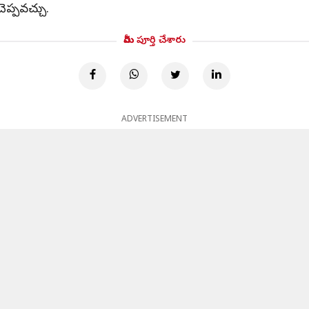
 చెప్పవచ్చు.
మీరు పూర్తి చేశారు
ADVERTISEMENT