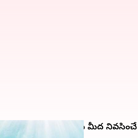
నివసించే తాబేలుకు, భూమి మీద నివసిం