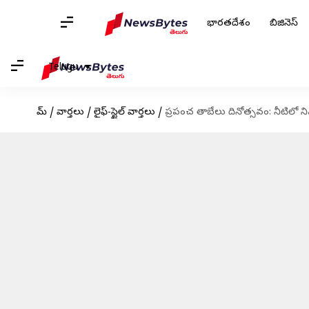
భారతదేశం
బిజినెస్
Telugu
హోమ్
/
వార్తలు
/
లైఫ్-స్టైల్ వార్తలు
/
ప్రపంచ తాబేలు దినోత్సవం: నీటిలో