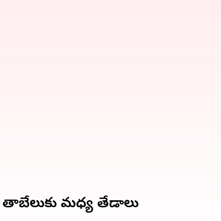
చే తాబేలుకు మధ్య తేడాలు