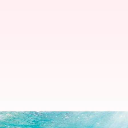
ప్రపంచ తాబేలు దినోత్సవం: నీటిలో 