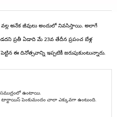
్రాల వల్ల అనేక జీవులు అందులో నివసిస్తాయి. అలాగే
దని ప్రతీ ఏడాది మే 23వ తేదీన ప్రపంచ తాబేళ్ల
్టిన ఈ దినోత్సవాన్ని ఇప్పటికీ జరుపుకుంటున్నారు.
వగా సముద్రంలో ఉంటాయి.
ంది. టార్టాయిస్ పెంకుమందం చాలా ఎక్కువగా ఉంటుంది.