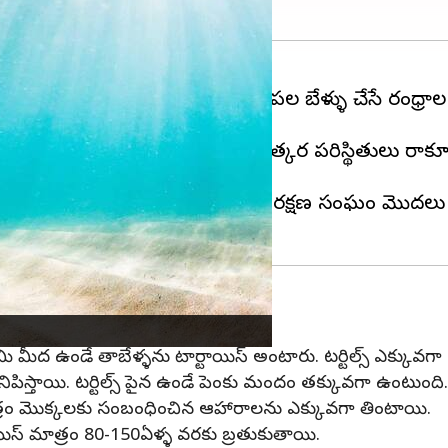
 భూమి మీద నివసించే తాబేళ్లు. భూమిలోపల తాబేళ్ళు చేసే రంధ
్ల తాబేళ్ళ జీవనానికి ఎలాంటి విపత్కర పరిస్థితులు రాకూడ
ంది. అమెరికాకు చెందిన తాబేళ్ల సంరక్షణ సంఘం మొదలు పెట
ుకు మధ్య తేడాలు
భూమి మీద ఉండే తాబేళ్ళను టార్టాయిస్ అంటారు. టర్టిల్స్ ఎక్కు
 కనిపిస్తాయి. టర్టిల్స్ పైన ఉండే పెంకు మందం తక్కువగా ఉంటు
మాత్రం మొక్కలకు సంబంధించిన ఆహారాలను ఎక్కువగా తింటాయి.
ాయిస్ మాత్రం 80-150ఏళ్ళ వరకు బ్రతుకుతాయి.