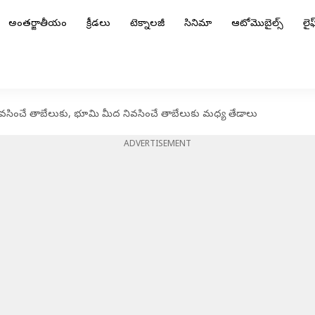
అంతర్జాతీయం
క్రీడలు
టెక్నాలజీ
సినిమా
ఆటోమొబైల్స్
లైఫ్
 నివసించే తాబేలుకు, భూమి మీద నివసించే తాబేలుకు మధ్య తేడాలు
ADVERTISEMENT