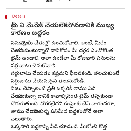
Details
టైమ్ ని మేనేజ్ చేయలేకపోవడానికి ముఖ్య
కారణం బద్దకం
సమయాన్ని మీ చేతుల్లో ఉంచుకోవాలి. అంటే, మీరేం
చేయాలనుకుంటున్నారో దానికోసం మీ దగ్గర ఎంతోకొంత
టైమ్ ఉండాలి. అలా ఉండేలా మీ రోజువారి పనులను
సర్దుబాటు చేసుకోవాలి.
సర్దుబాటు చేయడం కష్టమని ఫీలవకండి. తలచుకుంటే
సర్దుబాటు చేయవచ్చని తెలుసుకోండి.
నిజం చెప్పాలంటే ప్రతీ ఒక్కరికీ తాము ఏది
చేయాలనుకున్నా దానికి కావాల్సినంత టైమ్ తప్పకుండా
దొరుకుతుంది. దొరకట్లేదని కంప్లైంట్ చేసే వారందరూ,
తాము చేయాలనుకున్న పనిమీద బద్దకంతోనే అలా
చెబుతారు.
ఒక్కసారి బద్దకాన్ని వీడి చూడండి. మీలోంచి కొత్త