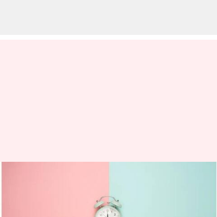
ప్రేరణ: సమయాన్ని నీ చేతుల్లో
ఉంచుకోకపోతే నీకంటూ
జీవించడానికి సమయం ఉండదు