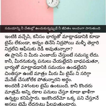
వ్రాసిన వారు
Apr 26, 2023
05:47 pm
Sriram Pranateja
ఈ వార్తాకథనం ఏంటి
పొద్దున్న లేవగానే చకచకా స్నానం చేసేసి తొందరగా
సమయాన్ని నీ చేతుల్లో ఉంచుకున్నప్పుడే నీ జీవితం అందంగా సాగుతుంది
తొందరగా ఆఫీసుకు వెళ్ళి, మళ్ళీ సాయంత్రమెప్పుడో
ఇంటికి వచ్చేసి, కనీసం భార్యతో మాట్లాడడానికి కూడా
టైమ్ లేకుండా, అన్నం తినేసి నిద్రపోయి మళ్ళీ తెల్లారి
నిద్రలేచి ఆఫీసుకు రెడీ అవుతున్నారా?
ఈ ప్రాసెస్ ని మీరు ఎంజాయ్ చేస్తుంటే సమస్య లేదు.
కానీ, మీరనుకున్న పనులు చేయట్లేదని బాధపడుతూ,
భార్యతో మాట్లాడడానికి సమయం ఉండట్లేదని
చింతిస్తూ ఉంటే మాత్రం మీరు మీ టైమ్ ని సరిగ్గా
మేనేజ్ చేసుకోలేక పోతున్నారని అర్థం.
అందరికీ 24గంటల టైమ్ ఉంటుంది. కానీ కొందరు
మాత్రమే అన్ని రకాల పనులు చేస్తూ కూడా ఖాళీగా
ఉన్నట్టు కనిపిస్తారు. ఇంకొందరేమో ఒక్క పని చేస్తూనే