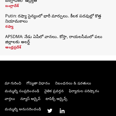
బంగ్లాదేశ్‌లో ఉద్రిక్తత
బంగ్లాదేశ్
Putin: రష్యా సైన్యంలో భారీ మార్పులు.. కీలక పదవుల్లో కొత్త
నియామకాలు
రష్యా
APSDMA: నేడు ఏపీలో వానలు.. కోస్తా, రాయలసీమలో పలు
జిల్లాలకు అలర్ట్
ఆంధ్రప్రదేశ్
మా గురించి
గోప్యతా విధానం
నిబంధనలు & షరతులు
మమ్మల్ని సంప్రదించండి
నైతిక ప్రవర్తన
ఫిర్యాదుల పరిష్కారం
వార్తలు
న్యూస్ ఆర్కైవ్
టాపిక్స్ ఆర్కైవ్స్
మమ్మల్ని అనుసరించండి