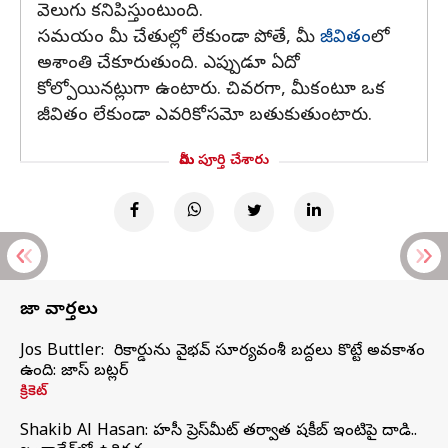
వెలుగు కనిపిస్తుంటుంది.
సమయం మీ చేతుల్లో లేకుండా పోతే, మీ
జీవితం
లో
అశాంతి చేకూరుతుంది. ఎప్పుడూ ఏదో
కోల్పోయినట్లుగా ఉంటారు. చివరగా, మీకంటూ ఒక
జీవితం లేకుండా ఎవరికోసమో బతుకుతుంటారు.
మీరు పూర్తి చేశారు
తాజా వార్తలు
Jos Buttler: నా రికార్డును వైభవ్ సూర్యవంశీ బద్దలు కొట్టే అవకాశం
ఉంది: జాస్ బట్లర్
క్రికెట్
Shakib Al Hasan: హసీనా ప్రెస్‌మీట్‌ తర్వాత షకీబ్‌ ఇంటిపై దాడి..