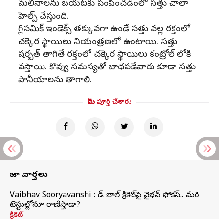
మలినాలను బయటకు పంపించడంలో సత్తు చాలా
హెల్ప్ చేస్తుంది.
గ్లిసమిక్ ఇండెక్స్ తక్కువగా ఉండే సత్తు వల్ల రక్తంలో
చక్కెర స్థాయిలు నియంత్రణలో ఉంటాయి. సత్తు
షర్బత్ తాగితే రక్తంలో చక్కెర స్థాయిలు కంట్రోల్ లోకి
వస్తాయి. కొవ్వు సమస్యతో బాధపడేవారు కూడా సత్తు
పానీయాలను తాగాలి.
మీరు పూర్తి చేశారు
తాజా వార్తలు
Vaibhav Sooryavanshi : రెడ్ బాల్ క్రికెట్‌పై వైభవ్ ఫోకస్.. మరి
టెస్టుల్లోనూ రాణిస్తాడా?
క్రికెట్