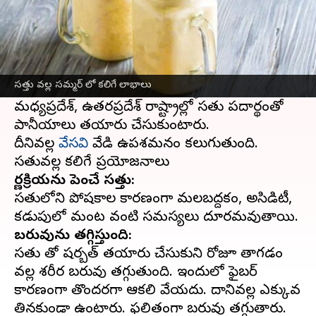
ఈ వార్తాకథనం ఏంటి
సత్తులో ప్రోటీన్, ఫైబర్, పొటాషియం అధికంగా
ఉంటాయి. కాల్చిన శనగ పప్పును గ్రైండర్ రుబ్బడం
సత్తు వల్ల సమ్మర్ లో కలిగే లాభాలు
వల్ల సత్తు తయారవుతుంది. రాజస్థాన్, బీహార్,
మధ్యప్రదేశ్, ఉత్తరప్రదేశ్ రాష్ట్రాల్లో సత్తు పదార్థంతో
పానీయాలు తయారు చేసుకుంటారు.
దీనివల్ల
వేసవి
వేడి ఉపశమనం కలుగుతుంది.
జీర్ణక్రియను పెంచే సత్తు:
సత్తులోని పోషకాల కారణంగా మలబద్దకం, అసిడిటీ,
బరువును తగ్గిస్తుంది:
సత్తు తో షర్బత్ తయారు చేసుకుని రోజూ తాగడం
వల్ల శరీర బరువు తగ్గుతుంది. ఇందులో ఫైబర్
కారణంగా తొందరగా ఆకలి వేయదు. దానివల్ల ఎక్కువ
తినకుండా ఉంటారు. ఫలితంగా బరువు తగ్గుతారు.