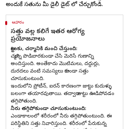
ఆహారం
సత్తు వల్ల కలిగే ఇతర ఆరోగ్య
ప్రయోజనాలు
జుట్టుకు, చర్మానికి మంచి చేస్తుంది:
చర్మాన్ని పొడిబారకుండా చేసి మెరిసే గుణాన్ని
అందిస్తుంది. అంతేకాదు మొటిమలు, దద్దుర్లు,
దురదలు వంటి సమస్యలు రాకుండా సత్తు
చూసుకుంటుంది.
ఇందులోని ప్రోటీన్, ఐరన్ కారణంగా జుట్టు కుదుళ్ళు
బలంగా తయారవుతాయి. తద్వారా జుట్టు ఊడిపోవడం
తగ్గిపోతుంది.
నీరు తగ్గిపోకుండా చూసుకుంటుంది:
ఎండాకాలంలో శరీరంలో నీరు తగ్గిపోతుంటుంది. ఈ
పరిస్థితిని సత్తు నివారిస్తుంది. శరీరంలో పేరుకున్న