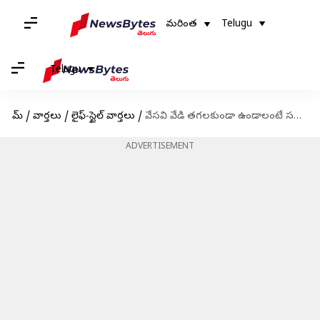
మరింత
Telugu
Telugu
హోమ్
/
వార్తలు
/
లైఫ్-స్టైల్ వార్తలు
/
వేసవి వేడి తగలకుండా ఉండాలంటే సత్తుపిండి ఆహారాలు తినాల్సిందే
ADVERTISEMENT