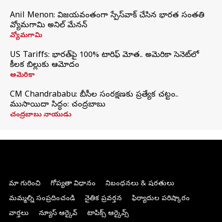
Anil Menon: విజయవంతంగా స్పేస్‌వాక్‌ చేసిన భారత సంతతి
వ్యోమగామి అనిల్‌ మేనన్
వ్యోమగామి
US Tariffs: భారత్‌పై 100% టారిఫ్‌ మోత.. అమెరికా సెనెట్‌లో
కీలక బిల్లుకు ఆమోదం
అమెరికా
CM Chandrababu: బీసీల సంరక్షణకు ప్రత్యేక చట్టం..
ముసాయిదా సిద్ధం: చంద్రబాబు
చంద్రబాబు నాయుడు
మా గురించి
గోప్యతా విధానం
నిబంధనలు & షరతులు
మమ్మల్ని సంప్రదించండి
నైతిక ప్రవర్తన
ఫిర్యాదుల పరిష్కారం
వార్తలు
న్యూస్ ఆర్కైవ్
టాపిక్స్ ఆర్కైవ్స్