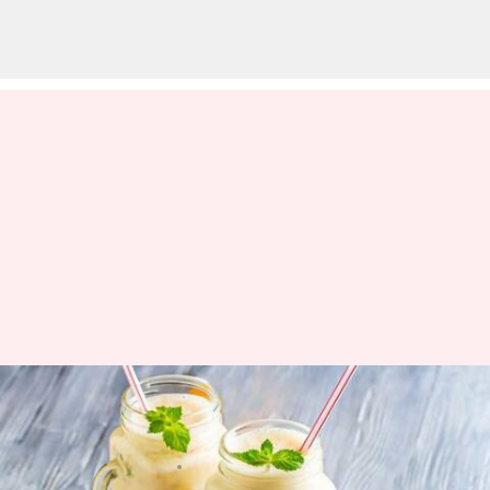
వేసవి వేడి తగలకుండా ఉండాలంటే
సత్తుపిండి ఆహారాలు తినాల్సిందే
వ్రాసిన వారు
Mar 28, 2023
03:23 pm
Sriram Pranateja