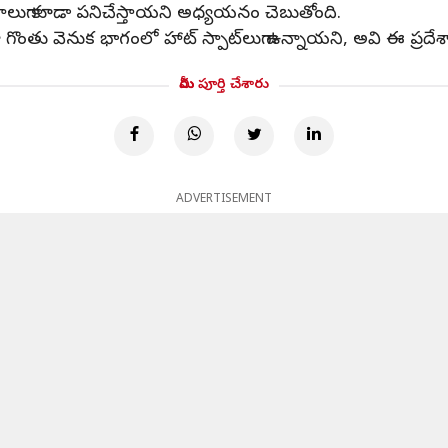
వాహకాలుగా కూడా పనిచేస్తాయని అధ్యయనం చెబుతోంది.
లేదా గొంతు వెనుక భాగంలో హాట్ స్పాట్‌లుగా ఉన్నాయని, అవి ఈ ప్రద
మీరు పూర్తి చేశారు
ADVERTISEMENT