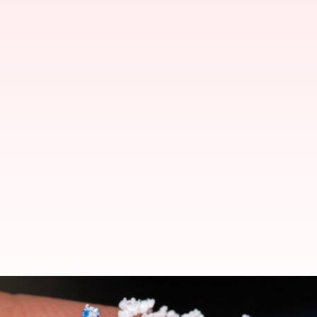
మనకు తెలియకుండానే మైక్రోప్లాస్టిక్‌ 