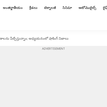
అంతర్జాతీయం
క్రీడలు
టెక్నాలజీ
సినిమా
ఆటోమొబైల్స్
లైఫ్
 కణాలను పీల్చేస్తున్నాం; అధ్యయనంలో షాకింగ్ నిజాలు
ADVERTISEMENT