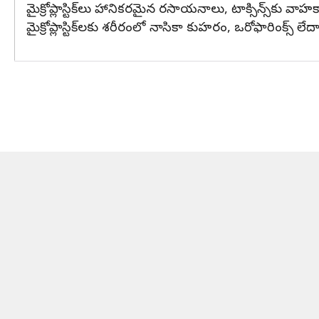
మైక్రోప్లాస్టిక్‌లు హానికరమైన రసాయనాలు, టాక్సిన్స్‌కు 
మైక్రోప్లాస్టిక్‌లకు శరీరంలో నాసికా కుహరం, ఒరోఫారింక్స్ 