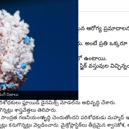
్టిక్‌) శ్వాసకోశ వ్యాధులతో పాటు, ఇతర తీవ్రమైన ఆరోగ్య ప్రమాదాల
చుకుంటున్నారని పరిశోధకులు అంచనా వేశారు. అంటే ప్రతి ఒక్కరూ
టానికి 5మిల్లీమీటర్ల కంటే తక్కువ పరిమాణంలో ఉంటాయి.
ిక్ కణాలు
ింగ్ నిజాలు
నికి పరిశోధకులు ఫ్లూయిడ్ డైనమిక్స్ మోడల్‌ను అభివృద్ధి చేశారు.
్నట్లు శాస్త్రవేత్తలు తెలిపారు.
ప్లాస్టిక్‌ల సాంద్రత గణనీయంగా వృద్ధి చెందుతోందని పరిశోధకుడు మహ్మద్ ఇ
నట్లు కనుగొన్నట్లు వెల్లడించారు. మైక్రోప్లాస్టిక్‌లు తీవ్రమైన శ్వాసక