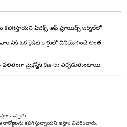
ను కలిగిస్తాయని ఫిజిక్స్ ఆఫ్ ఫ్లూయిడ్స్ జర్నల్‌లో
 వారానికి ఒక క్రెడిట్ కార్డులో వినియోగించే అంత
స్లాం చెప్పారు.
ోశ, అనారోగ్యాలను కలిగిస్తున్నాయని ఇస్లాం వివరించారు.