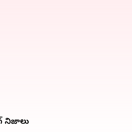
గ్ నిజాలు