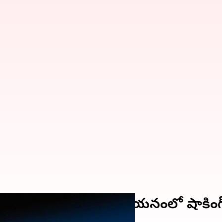
కణాలను పీల్చేస్తున్నాం; అధ్యయనంలో షాకిం