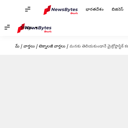
భారతదేశం
బిజినెస్
Telugu
హోమ్
/
వార్తలు
/
టెక్నాలజీ వార్తలు
/
మనకు తెలియకుండానే మైక్రోప్లాస్టిక్‌