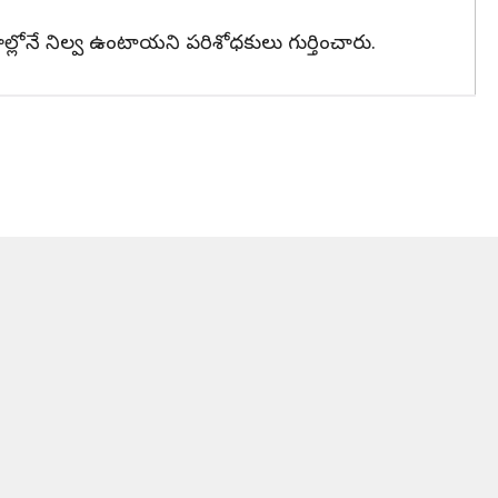
ేశాల్లోనే నిల్వ ఉంటాయని పరిశోధకులు గుర్తించారు.