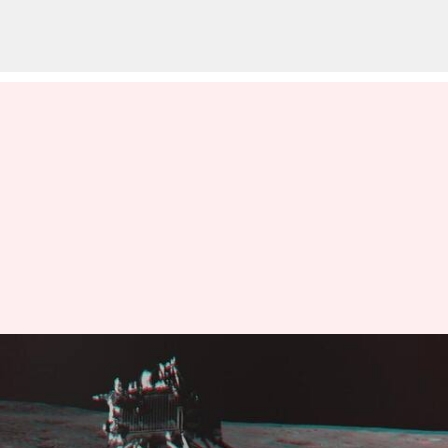
చంద్రయాన్-3: విక్రమ్ ల్యాండర్,
ప్రజ్ఞాన్ రోవర్ నిద్ర లేస్తాయా? రెండవ
దశ మొదలవుతుందా?