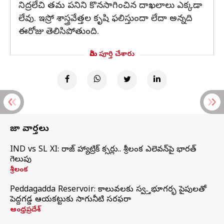
నిద్రలేచి తమ పనిని కొనసాగించిన దాఖలాలు ఎక్కడా
లేవు. ఇస్రో శాస్త్రవేత్తల కృషి ఫలిస్తుందా లేదా అన్నది
ఈరోజు తెలిసిపోతుంది.
మీరు పూర్తి చేశారు
తాజా వార్తలు
IND vs SL XI: సిరాజ్‌ హ్యాట్రిక్‌ సిక్సర్లు.. శ్రీలంక ఎలెవన్‌పై భారత్‌
గెలుపు
శ్రీలంక
Peddagadda Reservoir: కాలువలకు స్వస్తి.. భూగర్భ పైపులతో
పెద్దగడ్డ ఆయకట్టుకు సాగునీటి సరఫరా
ఆంధ్రప్రదేశ్