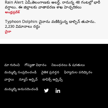
Rain Alert: ఏపీ,తెలంగాణకు అలర్ట్.. రానున్న 48 గంటల్లో భారీ
వర్షాలు.. ఈ జిల్లాలకు వాతావరణ శాఖ హెచ్చరికలు
ఆంధ్రప్రదేశ్
Typhoon Dolphin: చైనాను వణికిస్తున్న డాల్ఫిన్‌ తుపాను..
2,230 విమానాలు రద్దు
చైనా
మా గురించి
గోప్యతా విధానం
నిబంధనలు & షరతులు
మమ్మల్ని సంప్రదించండి
నైతిక ప్రవర్తన
ఫిర్యాదుల పరిష్కారం
వార్తలు
న్యూస్ ఆర్కైవ్
టాపిక్స్ ఆర్కైవ్స్
మమ్మల్ని అనుసరించండి