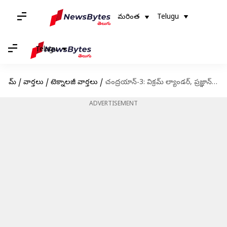
మరింత
Telugu
Telugu
హోమ్
/
వార్తలు
/
టెక్నాలజీ వార్తలు
/
చంద్రయాన్-3: విక్రమ్ ల్యాండర్, ప్రజ్ఞాన్ రోవర్ నిద్ర లేస్తాయా? రెండవ దశ మొదలవుతుందా?
ADVERTISEMENT