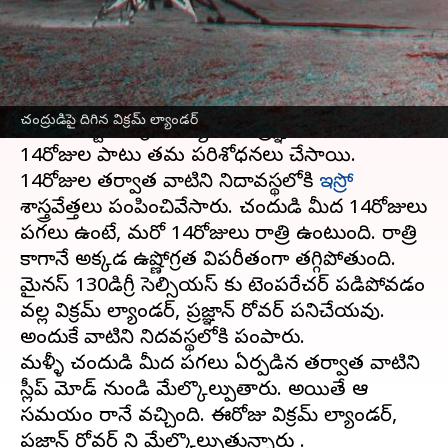
వ్రాసిన వారు
Sep 22, 2023
09:48 am
Sriram Pranateja
ఈ వార్తాకథనం ఏంటి
చంద్రుడి ఉపరితలం మీద ఆగస్టు 23వ తేదీన
చంద్రుడిపై దిగిన విక్రమ్ ల్యాండర్
అడుగుపెట్టిన విక్రమ్ ల్యాండర్, ప్రజ్ఞాన్ రోవర్ లు,
14రోజుల పాటు తమ పరిశోధనలు చేసాయి.
14రోజుల తర్వాత వాటిని నిద్రావస్థలోకి
ఇస్రో
శాస్త్రవేత్తలు పంపించివేసారు. చంద్రుడి మీద 14రోజులు
పగలు ఉంటే, మరో 14రోజులు రాత్రి ఉంటుంది. రాత్రి
కాగానే అక్కడ ఉష్ణోగ్రత విపరీతంగా తగ్గిపోతుంది.
మైనస్ 130డిగ్రీ సెల్సియస్ కు టెంపరేచర్ పడిపోవడం
వల్ల విక్రమ్ ల్యాండర్, ప్రజ్ఞాన్ రోవర్ పనిచేయవు.
అందుకే వాటిని నిద్రవస్థలోకి పంపారు.
మళ్ళీ చంద్రుడి మీద పగలు ఏర్పడిన తర్వాత వాటిని
స్లీప్ మోడ్ నుండి మేల్కొల్పుతారు. అయితే ఆ
సమయం రానే వచ్చింది. ఈరోజు విక్రమ్ ల్యాండర్,