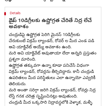
Details
మైనస్ 10డిగ్రీలకు ఉష్ణోగ్రత చేరితే నిద్ర లేచే
అవకాశం
చంద్రుడిపై ఉష్ణోగ్రత పెరిగి మైనస్ 10డిగ్రీలకు
చేరుకుంటే విక్రమ్ ల్యాండర్, రోవర్ ల మీద ఎండ పడి
అవి యాక్టివేట్ అయ్యే అవకాశం ఉంది.
మరి అవి యాక్టివేట్ అవుతాయా లేదా అన్నది ప్రస్తుతం
ప్రశ్నగా మారింది.
ఉష్ణోగ్రత తక్కువగా ఉన్నా కూడా పనిచేసే విధంగా
విక్రమ్ ల్యాండర్, రోవర్లను తీర్చిదిద్దారు. కానీ చంద్రుడి
ఉపరితలం మీద పరిస్థితులు ఎలా ఉన్నాయో ఎవ్వరికీ
తెలియదు.
మరి అంతా సరిగ్గా జరిగి విక్రమ్ ల్యాండర్, రోవర్లు నిద్ర
లేస్తే గనక చరిత్ర సృష్టించినట్లు అవుతుంది.
చంద్రుడి మీద ఒక్కసారి నిద్రావస్థలోకి వెళ్ళాక, మళ్ళీ