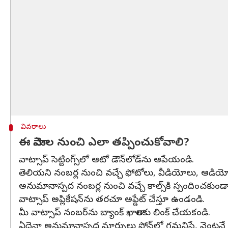
వివరాలు
ఈ మోసాల నుంచి ఎలా తప్పించుకోవాలి?
వాట్సాప్ సెట్టింగ్స్‌లో ఆటో డౌన్‌లోడ్‌ను ఆపేయండి.
తెలియని నంబర్ల నుంచి వచ్చే ఫోటోలు, వీడియోలు, ఆడియోల
అనుమానాస్పద నంబర్ల నుంచి వచ్చే కాల్స్‌కి స్పందించకుండా
వాట్సాప్ అప్లికేషన్‌ను తరచూ అప్డేట్ చేస్తూ ఉండండి.
మీ వాట్సాప్ నంబర్‌ను బ్యాంక్ ఖాతాలకు లింక్ చేయకండి.
ఏదైనా అనుమానాస్పద మార్పులు ఫోన్‌లో గమనిస్తే, వెంటనే 1