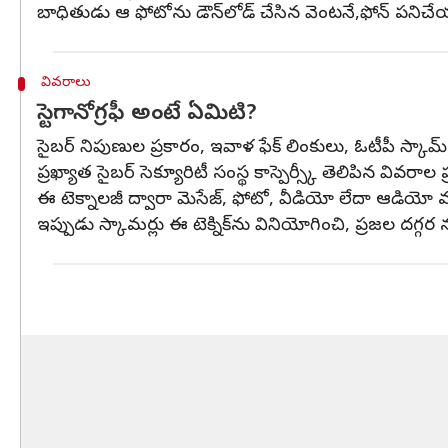
బాధితుడు ఆ ఫోటోను డౌన్‌లోడ్ చేసిన వెంటనే,ఫోన్ పనిచ
వివరాలు
స్టెగానోగ్రఫీ అంటే ఏమిటి?
సైబర్ నిపుణుల ప్రకారం, ఇవాళ ఫేక్ లింకులు, ఓటీపీ స్కామ
ప్రఖ్యాత సైబర్ సెక్యూరిటీ సంస్థ కాస్పెర్స్కీ తెలిపిన వివరా
ఈ టెక్నాలజీ ద్వారా మెసేజ్, ఫోటో, వీడియో లేదా ఆడియో వ
ఇప్పుడు స్కామర్లు ఈ టెక్నిక్‌ను వినియోగించి, ప్రజల దగ్గర