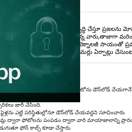
 రోజు రోజుకు కొత్త మోసాలను అభివృద్ధి చేస్తూ ప్రజలను మోస
ణ మార్గాలతో మోసాలకు పాల్పడుతున్న వారు,తాజాగా మరింత 
ోటోలను పంపి,వాటిలో స్టెగానోగ్రఫీ టెక్నాలజీ సాయంతో ప
ిచిత నంబర్ నుంచి వాట్సాప్‌లో వచ్చిన ఫోటోను డౌన్‌లోడ్ చేయగా
ికలు జారీ చేసింది.
ను ఎట్టి పరిస్థితుల్లోనూ డౌన్‌లోడ్ చేయవద్దని సూచించారు.
ఫామ్ల ద్వారా ఫోటోలను పంపడం ద్వారా వారి మాయాజాలాన్ని ప్రారంభ
అడుగుతూ ఫోన్ కాల్స్ కూడా చేస్తారు.