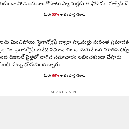
ేయకుండా పోతుంది.దాంతోపాటు స్కామర్లకు ఆ ఫోన్‌ను యాక్సెస్ 
మీరు
33%
శాతం పూర్తి చేశారు
్‌లను మించిపోయి, స్టెగానోగ్రఫీ ద్వారా స్కామర్లు మరింత ప్రమా
ల ప్రకారం, స్టెగానోగ్రఫీ అనేది సమాచారం దాచుకునే ఒక నూతన టెక్నిక
ంటి డిజిటల్ ఫైళ్లలో దాగిన సమాచారం లభించకుండా చేస్తారు.
 నుంచి డబ్బు దోచుకుంటున్నారు.
మీరు
66%
శాతం పూర్తి చేశారు
ADVERTISEMENT