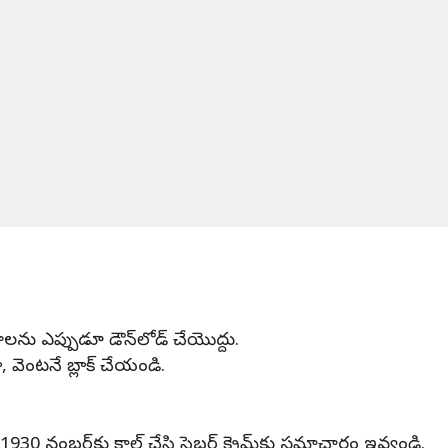
ను ఎప్పుడూ డౌన్‌లోడ్ చేయొద్దు.
, వెంటనే బ్లాక్ చేయండి.
930 నంబర్‌కు కాల్ చేసి సైబర్ క్రైమ్‌కు సమాచారం ఇవ్వండి.