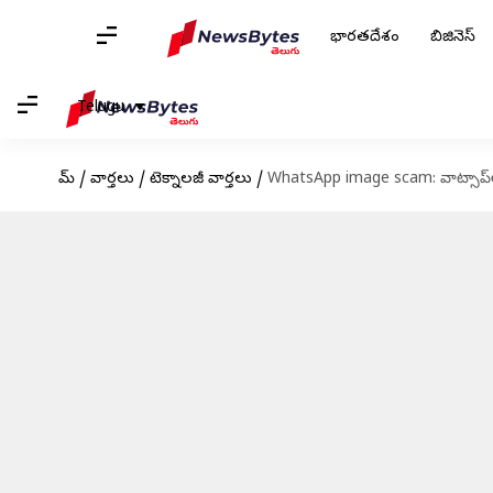
భారతదేశం
బిజినెస్
Telugu
హోమ్
/
వార్తలు
/
టెక్నాలజీ వార్తలు
/
WhatsApp image scam: వాట్సాప్⁬లో 