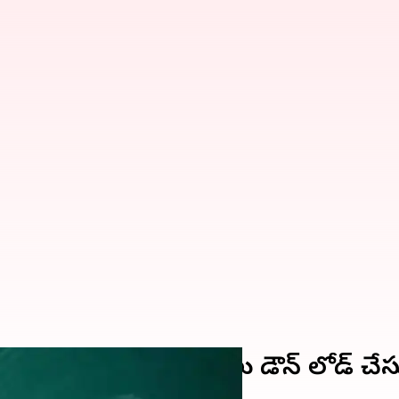
రికొత్త స్కామ్.. ఫోటోలు డౌన్ లోడ్ చేస