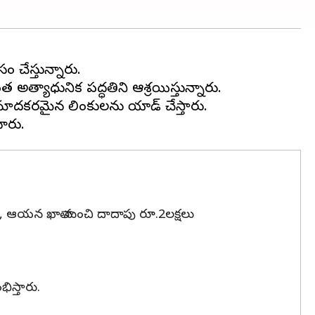
ం చేస్తున్నారు.
అత్యాధునిక పద్ధతిని ఆశ్రయిస్తున్నారు.
్రమాదకరమైన లింకులను యాడ్ చేస్తారు.
నే, ఆయన ఖాతా నుంచి దాదాపు రూ.2లక్షలు
ిస్తారు.