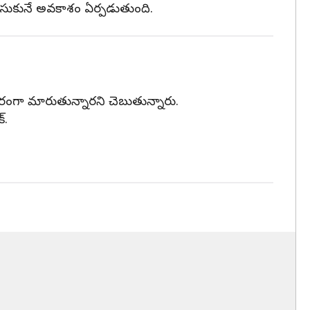
చేసుకునే అవకాశం ఏర్పడుతుంది.
దకరంగా మారుతున్నారని చెబుతున్నారు.
్.