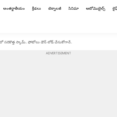
అంతర్జాతీయం
క్రీడలు
టెక్నాలజీ
సినిమా
ఆటోమొబైల్స్
లైఫ్
సరికొత్త స్కామ్.. ఫోటోలు డౌన్ లోడ్ చేసుకోగానే..
ADVERTISEMENT