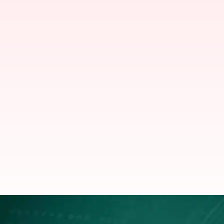
WhatsApp image scam: వాట్సాప్⁬లో స