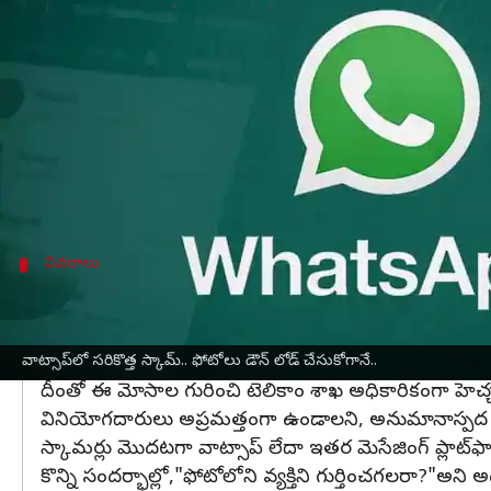
వ్రాసిన వారు
Apr 10, 2025
01:46 pm
Sirish Praharaju
ఈ వార్తాకథనం ఏంటి
నవీన సాంకేతిక పరిజ్ఞానాన్నిఉపయోగిస్తూ సైబర్ నేరస్థులు
ఇప్పటికే లింకులు,సందేశాలు, ఫోన్ కాల్స్ వంటి సాధార
స్కామర్లు
వాట్సాప్‌
సహా ఇతర మెసేజింగ్ యాప్ల ద్వారా ఫ
వివరాలు
మోసం జరిగే విధానం ఇలా ఉంటుంది:
తాజాగా
మధ్యప్రదేశ్‌
లోని జబల్పూర్‌కు చెందిన ఓ వ్యక్తి అపర
మాయమయ్యాయని పోలీసులు వెల్లడించారు.
వాట్సాప్⁬లో సరికొత్త స్కామ్.. ఫోటోలు డౌన్ లోడ్ చేసుకోగానే..
దీంతో ఈ మోసాల గురించి టెలికాం శాఖ అధికారికంగా హెచ్చర
వినియోగదారులు అప్రమత్తంగా ఉండాలని, అనుమానాస్పద ఫైళ్ల
స్కామర్లు మొదటగా వాట్సాప్‌ లేదా ఇతర మెసేజింగ్ ప్లాట్‌
కొన్ని సందర్భాల్లో,"ఫోటోలోని వ్యక్తిని గుర్తించగలరా?"అని 