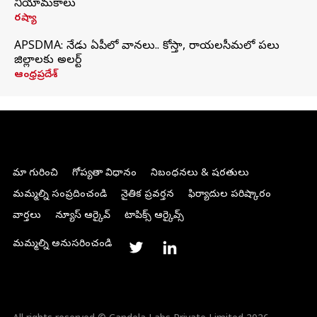
నియామకాలు
రష్యా
APSDMA: నేడు ఏపీలో వానలు.. కోస్తా, రాయలసీమలో పలు
జిల్లాలకు అలర్ట్
ఆంధ్రప్రదేశ్
మా గురించి
గోప్యతా విధానం
నిబంధనలు & షరతులు
మమ్మల్ని సంప్రదించండి
నైతిక ప్రవర్తన
ఫిర్యాదుల పరిష్కారం
వార్తలు
న్యూస్ ఆర్కైవ్
టాపిక్స్ ఆర్కైవ్స్
మమ్మల్ని అనుసరించండి