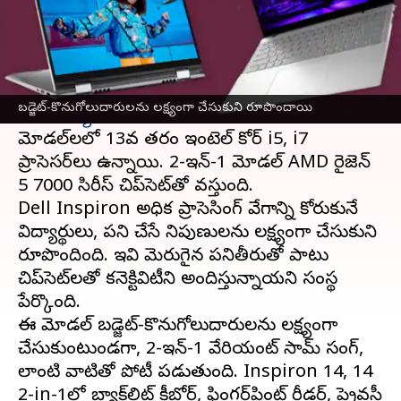
వ్రాసిన వారు
Mar 31, 2023
04:50 pm
Nishkala Sathivada
ఈ వార్తాకథనం ఏంటి
Dell భారతదేశంలో సరికొత్త Inspiron 14, 14 2-
బడ్జెట్-కొనుగోలుదారులను లక్ష్యంగా చేసుకుని రూపొందాయి
ఇన్-1
ల్యాప్‌టాప్‌
లను పరిచయం చేసింది. తాజా
మోడల్‌లలో 13వ తరం ఇంటెల్ కోర్ i5, i7
ప్రాసెసర్‌లు ఉన్నాయి. 2-ఇన్-1 మోడల్ AMD రైజెన్
5 7000 సిరీస్ చిప్‌సెట్‌తో వస్తుంది.
Dell Inspiron అధిక ప్రాసెసింగ్ వేగాన్ని కోరుకునే
విద్యార్థులు, పని చేసే నిపుణులను లక్ష్యంగా చేసుకుని
రూపొందింది. ఇవి మెరుగైన పనితీరుతో పాటు
చిప్‌సెట్‌లతో కనెక్టివిటీని అందిస్తున్నాయని సంస్థ
పేర్కొంది.
ఈ మోడల్ బడ్జెట్-కొనుగోలుదారులను లక్ష్యంగా
చేసుకుంటుండగా, 2-ఇన్-1 వేరియంట్ సామ్ సంగ్,
లాంటి వాటితో పోటీ పడుతుంది. Inspiron 14, 14
2-in-1లో బ్యాక్‌లిట్ కీబోర్డ్, ఫింగర్‌ప్రింట్ రీడర్, ప్రైవసీ