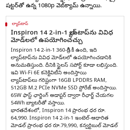
ల్యాప్‌టాప్‌
Inspiron 14 2-in-1 ల్యాప్‌టాప్‌ను వివిధ
మోడ్‌లలో ఉపయోగించచ్చు
Inspiron 14 2-in-1 360-డిగ్రీ కీ ఉంది, ఇది
ల్యాప్‌టాప్‌ను వివిధ మోడ్‌లలో ఉపయోగించడానికి
అనుమతిస్తుంది. దీనికి స్టైలస్ సపోర్ట్ కూడా లభిస్తుంది.
ఇవి Wi-Fi 6E కనెక్టివిటీని అందిస్తాయి
ల్యాప్‌టాప్‌లు గరిష్టంగా 16GB LPDDR5 RAM,
512GB M.2 PCIe NVMe SSD స్టోరేజ్ అందిస్తాయి.
65W ఫాస్ట్ ఛార్జింగ్ అడాప్టర్ ద్వారా రీఛార్జ్ చేయగల
54Wh బ్యాటరీతో వస్తాయి.
భారతదేశంలో, Inspiron 14 ప్రారంభ ధర రూ.
64,990. Inspiron 14 2-in-1 ఇంటెల్-ఆధారిత
మోడల్‌ ప్రారంభ ధర రూ.79,990, కన్వర్టిబుల్ మోడల్