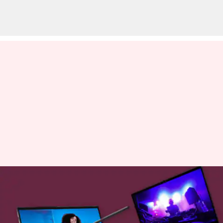
సామ్ సంగ్ బుక్ 3-సిరీస్‌ కన్నా Dell
Inspiron 14 ల్యాప్‌టాప్‌లు
మెరుగైన ఎంపిక