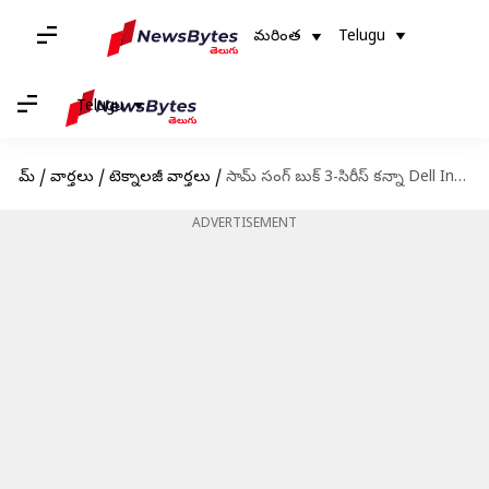
మరింత
Telugu
Telugu
హోమ్
/
వార్తలు
/
టెక్నాలజీ వార్తలు
/
సామ్ సంగ్ బుక్ 3-సిరీస్‌ కన్నా Dell Inspiron 14 ల్యాప్‌టాప్‌లు మెరుగైన ఎంపిక
ADVERTISEMENT