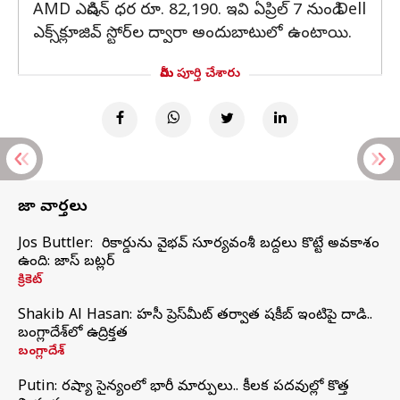
AMD ఎడిషన్ ధర రూ. 82,190. ఇవి ఏప్రిల్ 7 నుండి Dell
ఎక్స్‌క్లూజివ్ స్టోర్‌ల ద్వారా అందుబాటులో ఉంటాయి.
మీరు పూర్తి చేశారు
తాజా వార్తలు
Jos Buttler: నా రికార్డును వైభవ్ సూర్యవంశీ బద్దలు కొట్టే అవకాశం
ఉంది: జాస్ బట్లర్
క్రికెట్
Shakib Al Hasan: హసీనా ప్రెస్‌మీట్‌ తర్వాత షకీబ్‌ ఇంటిపై దాడి..
బంగ్లాదేశ్‌లో ఉద్రిక్తత
బంగ్లాదేశ్
Putin: రష్యా సైన్యంలో భారీ మార్పులు.. కీలక పదవుల్లో కొత్త