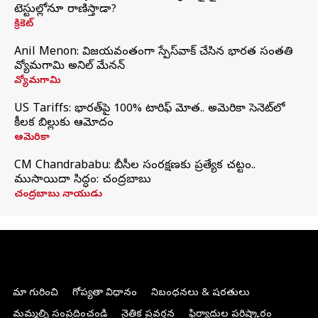
టెస్టుల్లోనూ రాణిస్తాడా?
క్రికెట్
Anil Menon: విజయవంతంగా స్పేస్‌వాక్‌ చేసిన భారత సంతతి
వ్యోమగామి అనిల్‌ మేనన్
వ్యోమగామి
US Tariffs: భారత్‌పై 100% టారిఫ్‌ మోత.. అమెరికా సెనెట్‌లో
కీలక బిల్లుకు ఆమోదం
అమెరికా
CM Chandrababu: బీసీల సంరక్షణకు ప్రత్యేక చట్టం..
ముసాయిదా సిద్ధం: చంద్రబాబు
చంద్రబాబు నాయుడు
మా గురించి
గోప్యతా విధానం
నిబంధనలు & షరతులు
మమ్మల్ని సంప్రదించండి
నైతిక ప్రవర్తన
ఫిర్యాదుల పరిష్కారం