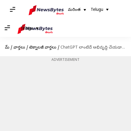
మరింత
Telugu
Telugu
హోమ్
/
వార్తలు
/
టెక్నాలజీ వార్తలు
/
ChatGPT లాంటిదే అభివృద్ధి చేయడానికి టీంను నియమించనున్న ఎలోన్ మస్క్
ADVERTISEMENT