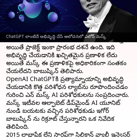
వ్రాసిన వారు
Feb 28, 2023
10:35 am
Nishkala Sathivada
ఈ వార్తాకథనం ఏంటి
ఎలోన్ మస్క్
, బాబుష్కిన్ AI పరిశోధనను
ChatGPT లాంటిదే అభివృద్ది చేసే ఆలోచనలో ఎలోన్ మస్క్
కొనసాగించడానికి ఒక టీంను నియమించుకోనున్నారు.
అయితే ప్రాజెక్ట్ ఇంకా ప్రారంభ దశలోనే ఉంది. ఇది
అభివృద్ధి చేయడానికి ఖచ్చితమైన ప్రణాళిక లేదు
అయితే మస్క్ ఈ ప్రణాళికపై అధికారికంగా సంతకం
చేయలేదని బాబుష్కిన్ తెలిపారు.
OpenAI ChatGPTకి ప్రత్యామ్నాయాన్ని అభివృద్ధి
చేయడానికి కొత్త పరిశోధన ల్యాబ్‌ను రూపొందించడం
గురించి ఎలోన్ మస్క్ AI పరిశోధకులను సంప్రదించారు.
మస్క్ ఇటీవల ఆల్ఫాబెట్ డీప్‌మైండ్ AI యూనిట్
నుండి బయటకు వచ్చిన పరిశోధకుడు ఇగోర్
బాబుష్కిన్ ను రిక్రూట్ చేస్తున్నారని ఒక నివేదిక
తెలిపింది.
2015లో లాభాపేక్ష లేని స్టార్టప్‌గా సిలికాన్ వ్యాలీ ఇన్వెస్టర్