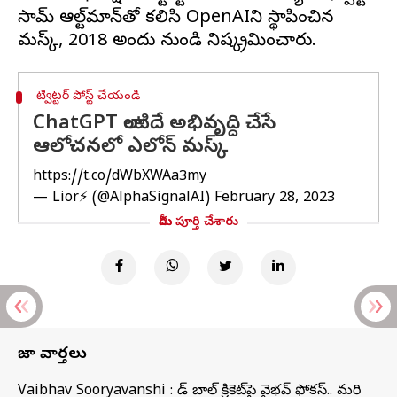
సామ్ ఆల్ట్‌మాన్‌తో కలిసి OpenAIని స్థాపించిన
ట్విట్టర్ పోస్ట్ చేయండి
ChatGPT లాంటిదే అభివృద్ది చేసే
ఆలోచనలో ఎలోన్ మస్క్
https://t.co/dWbXWAa3my
— Lior⚡ (@AlphaSignalAI)
February 28, 2023
మీరు పూర్తి చేశారు
తాజా వార్తలు
Vaibhav Sooryavanshi : రెడ్ బాల్ క్రికెట్‌పై వైభవ్ ఫోకస్.. మరి