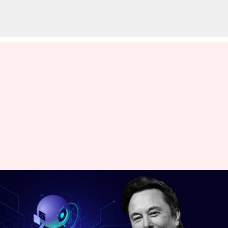
ChatGPT లాంటిదే అభివృద్ధి
చేయడానికి టీంను నియమించనున్న
ఎలోన్ మస్క్