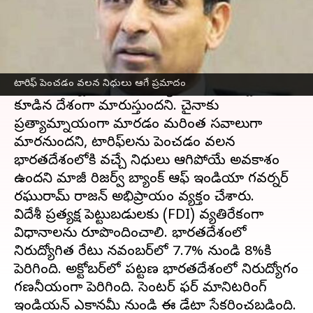
ఈ వార్తాకథనం ఏంటి
కేంద్ర బడ్జెట్ 2023కి ముందు, నరేంద్ర మోడీ ప్రభుత్వం
పెంచే సుంకాల గురించి తాను భయపడుతున్నానని,
టారిఫ్ పెంచడం వలన నిధులు ఆగే ప్రమాదం
భారతదేశాన్ని ఇటువంటి చర్యలు అధిక ఖర్చుతో
కూడిన దేశంగా మారుస్తుందని. చైనాకు
ప్రత్యామ్నాయంగా మారడం మరింత సవాలుగా
మారనుందని, టారిఫ్‌లను పెంచడం వలన
భారతదేశంలోకి వచ్చే నిధులు ఆగిపోయే అవకాశం
ఉందని మాజీ రిజర్వ్ బ్యాంక్ ఆఫ్ ఇండియా గవర్నర్
రఘురామ్ రాజన్ అభిప్రాయం వ్యక్తం చేశారు.
విదేశీ ప్రత్యక్ష పెట్టుబడులకు (FDI) వ్యతిరేకంగా
విధానాలను రూపొందించాలి. భారతదేశంలో
నిరుద్యోగిత రేటు నవంబర్‌లో 7.7% నుండి 8%కి
పెరిగింది. అక్టోబర్‌లో పట్టణ భారతదేశంలో నిరుద్యోగం
గణనీయంగా పెరిగింది. సెంటర్ ఫర్ మానిటరింగ్