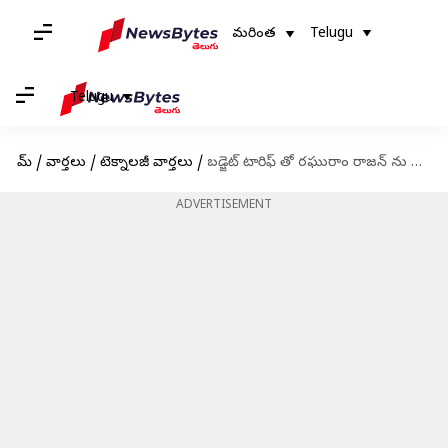
మరింత
Telugu
Telugu
హోమ్
/
వార్తలు
/
టెక్నాలజీ వార్తలు
/
బడ్జెట్ టారిఫ్ తో రఘురాం రాజన్ ను భయపెడుతున్న మోడీ ప్రభుత్వం
ADVERTISEMENT