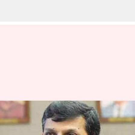
బడ్జెట్ టారిఫ్ తో రఘురాం రాజన్ ను
భయపెడుతున్న మోడీ ప్రభుత్వం
వ్రాసిన వారు
Jan 02, 2023
08:36 am
Nishkala Sathivada