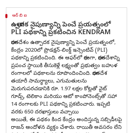
ఆర్ బి ఐ
ఉత్పాదక నైపుణ్యాన్ని పెంచే ప్రయత్నంలో
PLI పథకాన్ని ప్రకటించిన KENDRAM
భారతదేశం ఉత్పాదక నైపుణ్యాన్ని పెంచే ప్రయత్నంలో,
కేంద్రం 2020లో ప్రొడక్షన్-లింక్డ్ ఇన్సెంటివ్ (PLI)
పథకాన్ని ప్రకటించింది. ఈ ఆఫర్‌లో భాగంగా, భారతదేశాన్ని
ప్రపంచ స్థాయికి తీసుకెళ్లే లక్ష్యంతో ప్రభుత్వం బహుళ
రంగాలలో పథకాలను రూపొందించింది. భారతదేశ
తయారీ సామర్థ్యాలు, ఎగుమతులను
మెరుగుపరచడానికి రూ. 1.97 లక్షల కోట్లతో వైట్
గూడ్స్, టెలికాం మరియు ఆటో కాంపోనెంట్స్‌తో సహా
14 రంగాలకు PLI పథకాన్ని ప్రకటించారు. ఇప్పటి
వరకు 650 దరఖాస్తులు వచ్చాయి
అయితే, ఈ పథకం కింద కేంద్రం అందిస్తున్న సబ్సిడీలపై
రాజన్ ఆందోళన వ్యక్తం చేశారు. రాయితీ అవసరం లేని