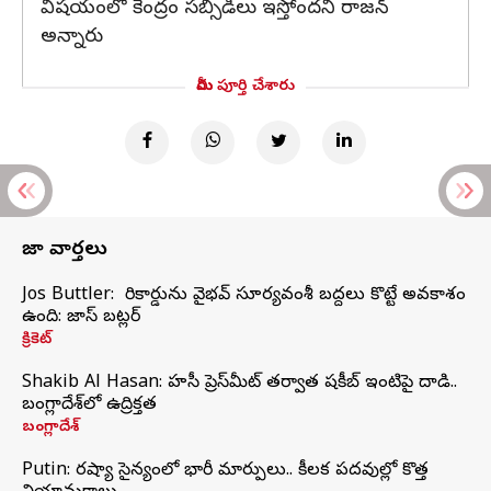
విషయంలో కేంద్రం సబ్సిడీలు ఇస్తోందని రాజన్
అన్నారు
మీరు పూర్తి చేశారు
తాజా వార్తలు
Jos Buttler: నా రికార్డును వైభవ్ సూర్యవంశీ బద్దలు కొట్టే అవకాశం
ఉంది: జాస్ బట్లర్
క్రికెట్
Shakib Al Hasan: హసీనా ప్రెస్‌మీట్‌ తర్వాత షకీబ్‌ ఇంటిపై దాడి..
బంగ్లాదేశ్‌లో ఉద్రిక్తత
బంగ్లాదేశ్
Putin: రష్యా సైన్యంలో భారీ మార్పులు.. కీలక పదవుల్లో కొత్త