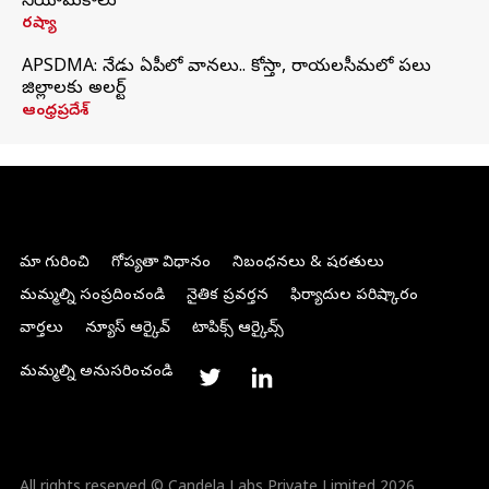
నియామకాలు
రష్యా
APSDMA: నేడు ఏపీలో వానలు.. కోస్తా, రాయలసీమలో పలు
జిల్లాలకు అలర్ట్
ఆంధ్రప్రదేశ్
మా గురించి
గోప్యతా విధానం
నిబంధనలు & షరతులు
మమ్మల్ని సంప్రదించండి
నైతిక ప్రవర్తన
ఫిర్యాదుల పరిష్కారం
వార్తలు
న్యూస్ ఆర్కైవ్
టాపిక్స్ ఆర్కైవ్స్
మమ్మల్ని అనుసరించండి
All rights reserved © Candela Labs Private Limited 2026