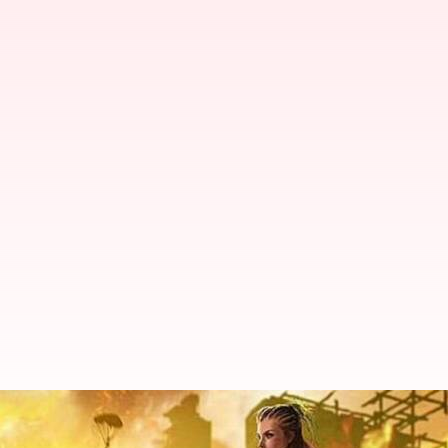
జనవరి 20న వచ్చే Free Fire MAX కోడ్