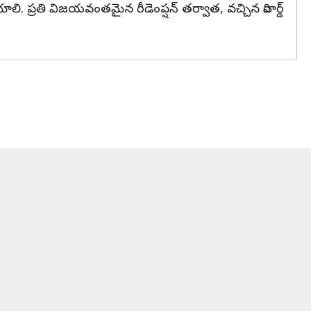
 చేయాలి. ప్రతి విజయవంతమైన రీడెంప్షన్ తర్వాత, వచ్చిన రివార్డ్