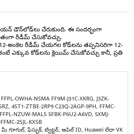
 మిలియన్ డౌన్‌లోడ్‌లు చేరుకుంది. ఈ సందర్భంగా
తంగా రీడీమ్ చేసుకోవచ్చు.
, 12-అంకెల రీడీమ్ చేయగల కోడ్‌లను తప్పనిసరిగా 12-
ే ఎక్కువ కోడ్‌లను క్లెయిమ్ చేసుకోవచ్చు కానీ, ప్రతి
F2, FFPL-OWHA-NSMA FF9M-J31C-XKRG, J3ZK-
RZ, 4ST1-ZTBE-2RP9 C23Q-2AGP-9PH, FFMC-
, FFPL-NZUW-MALS 5FBK-P6U2-A6VD, 5XMJ-
 FFMC-2SJL-KXSB
ీ గూగుల్, ఫేస్బుక్, ట్విట్టర్, ఆపిల్ ID, Huawei లేదా VK