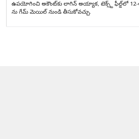
ఉపయోగించి అకౌంట్‌కు లాగిన్ అయ్యాక, టెక్స్ట్ ఫీల్డ్‌లో 12-అం
ను గేమ్ మెయిల్ నుండి తీసుకోవచ్చు.