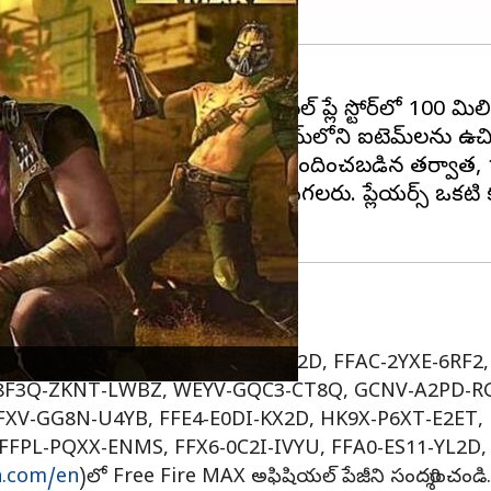
మాక్స్ ని విడుదల చేసింది. ఈమధ్యే గూగుల్ ప్లే స్టోర్‌లో 100
చడం ప్రారంభించారు, దీనివల్ల గేమ్‌లోని ఐటెమ్‌లను ఉచి
ిసరిగా అనుసరించాల్సినవి . ఒకసారి రూపొందించబడిన తర్వాత
వారా మాత్రమే వాటిని రీడీమ్ చేయగలరు. ప్లేయర్స్ ఒకటి కంట
 కోడ్‌లను వాడండి
8G, FFIC-JGW9-NKYT, FFCO-8BS5-JW2D, FFAC-2YXE-6R
 8F3Q-ZKNT-LWBZ, WEYV-GQC3-CT8Q, GCNV-A2PD-RG
FFXV-GG8N-U4YB, FFE4-E0DI-KX2D, HK9X-P6XT-E2ET
FFPL-PQXX-ENMS, FFX6-0C2I-IVYU, FFA0-ES11-YL2D,
a.com/en
)లో Free Fire MAX అఫిషియల్ పేజీని సందర్శించండి. మ