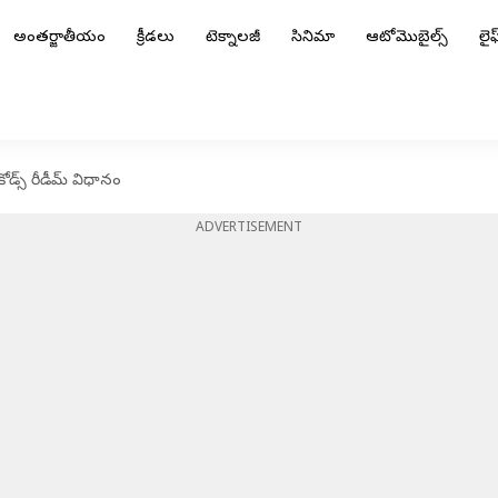
అంతర్జాతీయం
క్రీడలు
టెక్నాలజీ
సినిమా
ఆటోమొబైల్స్
లైఫ్
డ్స్ రీడీమ్ విధానం
ADVERTISEMENT