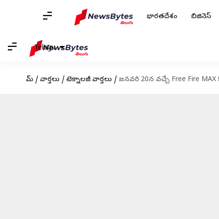
భారతదేశం
బిజినెస్
Telugu
హోమ్
/
వార్తలు
/
టెక్నాలజీ వార్తలు
/
జనవరి 20న వచ్చే Free Fire MAX కో