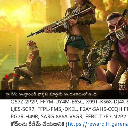
వ్రాసిన వారు
Jan 20, 2023
02:10 pm
Nishkala Sathivada
ఈ వార్తాకథనం ఏంటి
Garena సెప్టెంబర్ 2021లో కాస్మెటిక్ అప్‌లతో ఫ్రీ ఫైర్ 
డెవలపర్‌లు 12-అంకెల రీడీమ్ చేయదగిన కోడ్‌లను అందిం
ఫ్రీ ఫైర్ మాక్స్ కోడ్‌లను రీడీమ్ చేయడానికి, తప్పన
18 గంటల లోపల యాక్సెస్ చేయాలి. అధికారిక వెబ్‌సైట్ ద్
కోడ్
గేమ్ లోని వివిధ వస్తువులను సేకరించడానికి ఈ
జనవరి 20న వచ్చే కోడ్‌లను చూడండి 3IBB-MSL7-AK
ఈ గేమ్ ఆండ్రాయిడ్ ఫోన్లకు మాత్రమే అందుబాటులో ఉంది
Q57Z-2P2P, FF7M-UY4M-E6SC, X99T-K56X-DJ4X
LJES-SCR7, FFPL-FMSJ-DKEL, F2AY-SAH5-CCQH 
PG7R-H49R, SARG-886A-V5GR, FFBC-T7P7-N2P2 
కోడ్‌లను రీడీమ్ చేయడానికి (
https://reward.ff.garen