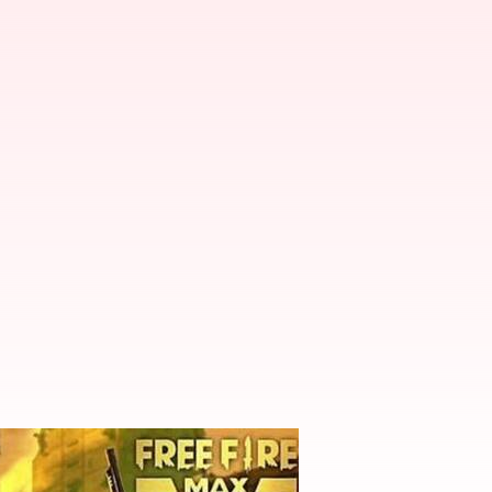
స్ రీడీమ్ విధానం