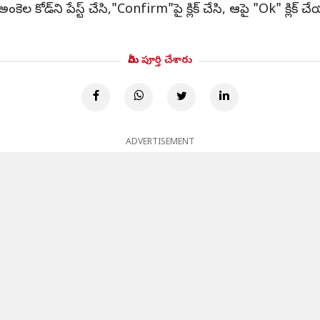
కెల కోడ్‌ని పేస్ట్ చేసి,"Confirm"పై క్లిక్ చేసి, ఆపై "Ok" క్లిక్
మీరు పూర్తి చేశారు
ADVERTISEMENT