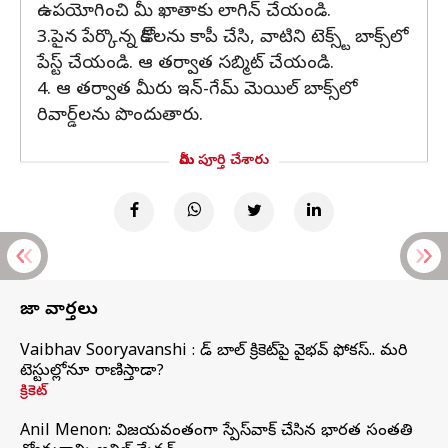
ఉపయోగించి మీ ఖాతాకు లాగిన్ చేయండి.
3.పైన పేర్కొన్న కోడ్‌లను కాపీ చేసి, వాటిని టెక్స్ట్ బాక్స్‌లో
పేస్ట్ చేయండి. ఆ తర్వాత సబ్మిట్ చేయండి.
4. ఆ తర్వాత మీరు ఇన్-గేమ్ మెయిల్ బాక్స్‌లో
రివార్డ్‌లను పొందుతారు.
మీరు పూర్తి చేశారు
తాజా వార్తలు
Vaibhav Sooryavanshi : రెడ్ బాల్ క్రికెట్‌పై వైభవ్ ఫోకస్.. మరి
టెస్టుల్లోనూ రాణిస్తాడా?
క్రికెట్
Anil Menon: విజయవంతంగా స్పేస్‌వాక్‌ చేసిన భారత సంతతి