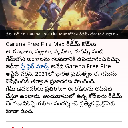
వ్రాసిన వారు
Dec 04, 2023
09:15 am
Sirish Praharaju
ఈ వార్తాకథనం ఏంటి
డిసెంబర్ 4వ తేదీకి సంబంధించిన Garena Free Fire
డిసెంబర్ 4న Garena Free Fire Max కోడ్‌లు రీడీమ్ చేసుకునే విధానం
Max రీడీమ్ కోడ్‌లను డెవలపర్లు విడుదల చేశారు.
Garena Free Fire Max రీడీమ్ కోడ్‌లు
ఆయుధాలు, వజ్రాలు, స్కిన్‌లు, మరిన్ని వంటి
గేమ్‌లోని అంశాలను గెలవడానికి ఉపయోగించవచ్చు.
జరీనా
ఫ్రీ ఫైర్ మాక్స్
అనేది Garena Free Fire
అప్డేట్ వర్షన్. 2021లో భారత ప్రభుత్వం ఈ గేమ్‌ను
నిషేధించిన తర్వాత ప్రజాదరణ పొందింది.
గేమ్ డెవలపర్‌లు ప్రతిరోజూ ఈ కోడ్‌లను అప్‌డేట్
చేస్తూ ఉంటారు. అందుబాటులో ఉన్న కోడ్‌లను రీడీమ్
చేయడానికి ప్లేయర్‌లు సందర్శించే ప్రత్యేక మైక్రోసైట్