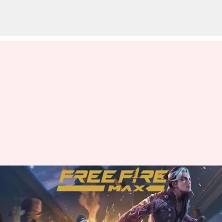
డిసెంబర్ 4న Garena Free Fire
Max కోడ్‌లు రీడీమ్ చేసుకునే
విధానం