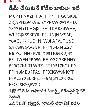
Details
రీడీమ్ చేసుకునే కోడ్‌ల జాబితా ఇదే
MCPTFNXZF4TA, FF11HHGCGK3B,
ZRJAPH294KV5, ZYPPXWRWIAHD,
YXY3EGTLHGJX, FF11DAKX4WHV,
WLSGJXS5KFYR, FF11NJN5YS3E,
Y6ACLK7KUD1N. W0JJAFV3TU5E,
SARG886AV5GR, FF1164XNJZ2V
B6IYCTNH4PV3, X99TK56XDJ4X,
FF11WFNPP956, FF10GCGXRNHY
8F3QZKNTLWBZ, FF10617KGUF9,
FF119MB3PFA5, FFICJGW9NKYT
FFAC2YXE6RF2, FF9MJ31CXKRG,
FFCO8BS5JW2D
1.క్రోమ్‌లో గేమ్ అధికారిక రివార్డ్స్ రిడెంప్షన్ సైట్‌కి
వెళ్లండి.
2.ఫేస్‌బుక్, ట్విట్టర్, గూగుల్ లేదా వీకే ఐడీని