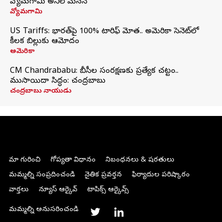
వ్యోమగామి అనిల్‌ మేనన్
వ్యోమగామి
US Tariffs: భారత్‌పై 100% టారిఫ్‌ మోత.. అమెరికా సెనెట్‌లో
కీలక బిల్లుకు ఆమోదం
అమెరికా
CM Chandrababu: బీసీల సంరక్షణకు ప్రత్యేక చట్టం..
ముసాయిదా సిద్ధం: చంద్రబాబు
చంద్రబాబు నాయుడు
మా గురించి
గోప్యతా విధానం
నిబంధనలు & షరతులు
మమ్మల్ని సంప్రదించండి
నైతిక ప్రవర్తన
ఫిర్యాదుల పరిష్కారం
వార్తలు
న్యూస్ ఆర్కైవ్
టాపిక్స్ ఆర్కైవ్స్
మమ్మల్ని అనుసరించండి