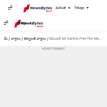
మరింత
Telugu
Telugu
హోమ్
/
వార్తలు
/
టెక్నాలజీ వార్తలు
/
డిసెంబర్ 4న Garena Free Fire Max కోడ్‌లు రీడీమ్ చేసుకునే విధానం
ADVERTISEMENT