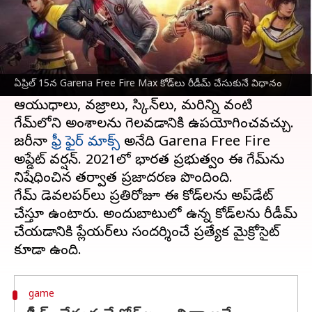
ఈ వార్తాకథనం ఏంటి
ఏప్రిల్ 15వ తేదీకి సంబంధించిన Garena Free Fire
Max రీడీమ్ కోడ్‌లను డెవలపర్లు విడుదల చేశారు.
ఏప్రిల్ 15న Garena Free Fire Max కోడ్‌లు రీడీమ్ చేసుకునే విధానం
Garena Free Fire Max రీడీమ్ కోడ్‌లు
ఆయుధాలు, వజ్రాలు, స్కిన్‌లు, మరిన్ని వంటి
గేమ్‌లోని అంశాలను గెలవడానికి ఉపయోగించవచ్చు.
జరీనా
ఫ్రీ ఫైర్ మాక్స్
అనేది Garena Free Fire
అప్డేట్ వర్షన్. 2021లో భారత ప్రభుత్వం ఈ గేమ్‌ను
నిషేధించిన తర్వాత ప్రజాదరణ పొందింది.
గేమ్ డెవలపర్‌లు ప్రతిరోజూ ఈ కోడ్‌లను అప్‌డేట్
చేస్తూ ఉంటారు. అందుబాటులో ఉన్న కోడ్‌లను రీడీమ్
చేయడానికి ప్లేయర్‌లు సందర్శించే ప్రత్యేక మైక్రోసైట్
game