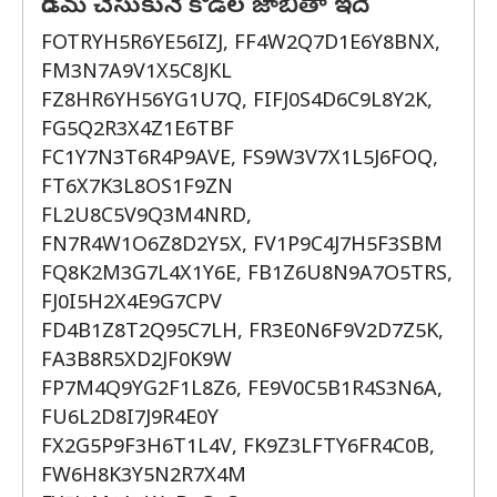
రీడీమ్ చేసుకునే కోడ్‌ల జాబితా ఇదే
FOTRYH5R6YE56IZJ, FF4W2Q7D1E6Y8BNX,
FM3N7A9V1X5C8JKL
FZ8HR6YH56YG1U7Q, FIFJ0S4D6C9L8Y2K,
FG5Q2R3X4Z1E6TBF
FC1Y7N3T6R4P9AVE, FS9W3V7X1L5J6FOQ,
FT6X7K3L8OS1F9ZN
FL2U8C5V9Q3M4NRD,
FN7R4W1O6Z8D2Y5X, FV1P9C4J7H5F3SBM
FQ8K2M3G7L4X1Y6E, FB1Z6U8N9A7O5TRS,
FJ0I5H2X4E9G7CPV
FD4B1Z8T2Q95C7LH, FR3E0N6F9V2D7Z5K,
FA3B8R5XD2JF0K9W
FP7M4Q9YG2F1L8Z6, FE9V0C5B1R4S3N6A,
FU6L2D8I7J9R4E0Y
FX2G5P9F3H6T1L4V, FK9Z3LFTY6FR4C0B,
FW6H8K3Y5N2R7X4M