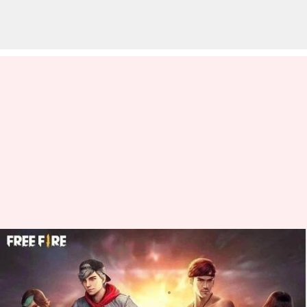
ఏప్రిల్ 15న Garena Free Fire Max
కోడ్‌లు రీడీమ్ చేసుకునే విధానం
వ్రాసిన వారు
Apr 15, 2024
08:32 am
Sirish Praharaju