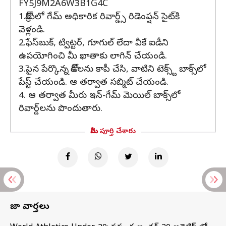
FY5J9M2A6W3B1G4C
1.క్రోమ్‌లో గేమ్ అధికారిక రివార్డ్స్ రిడెంప్షన్ సైట్‌కి
వెళ్లండి.
2.ఫేస్‌బుక్, ట్విట్టర్, గూగుల్ లేదా వీకే ఐడీని
ఉపయోగించి మీ ఖాతాకు లాగిన్ చేయండి.
3.పైన పేర్కొన్న కోడ్‌లను కాపీ చేసి, వాటిని టెక్స్ట్ బాక్స్‌లో
పేస్ట్ చేయండి. ఆ తర్వాత సబ్మిట్ చేయండి.
4. ఆ తర్వాత మీరు ఇన్-గేమ్ మెయిల్ బాక్స్‌లో
రివార్డ్‌లను పొందుతారు.
మీరు పూర్తి చేశారు
తాజా వార్తలు