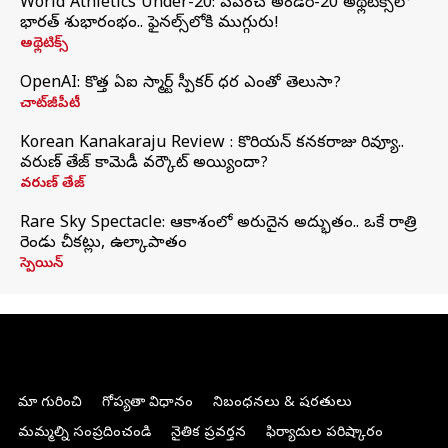
World Athletics Under-20: ప్రపంచ అండర్-20 అథ్లెటిక్స్‌లో
భారత్‌ శుభారంభం.. ఫైనల్స్‌లోకి ముగ్గురు!
అథ్లెటిక్స్
OpenAI: కొత్త ఏఐ స్మార్ట్ స్పీకర్ ధర ఎంతో తెలుసా?
చాట్‌జీపీటీ
Korean Kanakaraju Review : కొరియన్ కనకరాజు రివ్యూ..
వరుణ్ తేజ్ కామెడీ వర్కౌట్ అయ్యిందా?
వరుణ్ తేజ్
Rare Sky Spectacle: ఆకాశంలో అరుదైన అద్భుతం.. ఒకే రాత్రి
రెండు చీకట్లు, ఉల్కాపాతం
స్పెయిన్
మా గురించి
గోప్యతా విధానం
నిబంధనలు & షరతులు
మమ్మల్ని సంప్రదించండి
నైతిక ప్రవర్తన
ఫిర్యాదుల పరిష్కారం