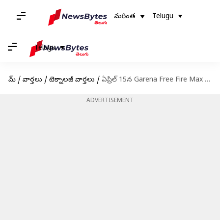
మరింత
Telugu
Telugu
హోమ్
/
వార్తలు
/
టెక్నాలజీ వార్తలు
/
ఏప్రిల్ 15న Garena Free Fire Max కోడ్‌లు రీడీమ్ చేసుకునే విధానం
ADVERTISEMENT