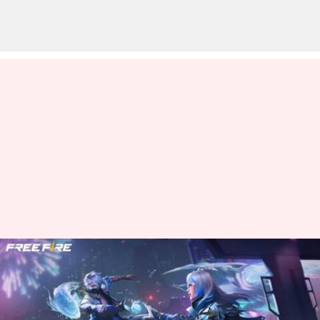
మే 23న Garena Free Fire Max
కోడ్‌లు రీడీమ్ చేసుకునే విధానం
వ్రాసిన వారు
May 23, 2024
09:15 am
Sirish Praharaju