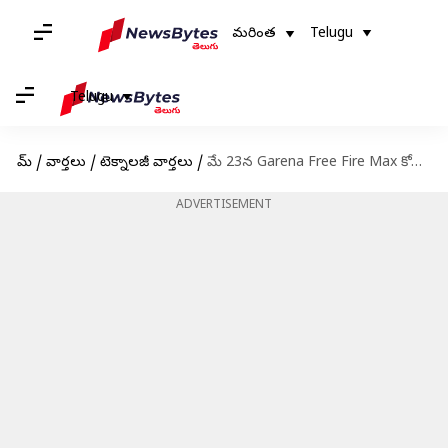
మరింత
Telugu
Telugu
హోమ్
/
వార్తలు
/
టెక్నాలజీ వార్తలు
/
మే 23న Garena Free Fire Max కోడ్‌లు రీడీమ్ చేసుకునే విధానం
ADVERTISEMENT