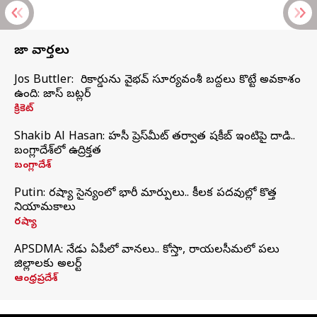
తాజా వార్తలు
Jos Buttler: నా రికార్డును వైభవ్ సూర్యవంశీ బద్దలు కొట్టే అవకాశం
ఉంది: జాస్ బట్లర్
క్రికెట్
Shakib Al Hasan: హసీనా ప్రెస్‌మీట్‌ తర్వాత షకీబ్‌ ఇంటిపై దాడి..
బంగ్లాదేశ్‌లో ఉద్రిక్తత
బంగ్లాదేశ్
Putin: రష్యా సైన్యంలో భారీ మార్పులు.. కీలక పదవుల్లో కొత్త
నియామకాలు
రష్యా
APSDMA: నేడు ఏపీలో వానలు.. కోస్తా, రాయలసీమలో పలు
జిల్లాలకు అలర్ట్
ఆంధ్రప్రదేశ్