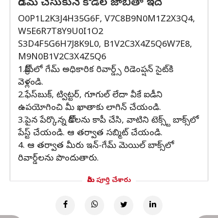
రీడీమ్ చేసుకునే కోడ్‌ల జాబితా ఇదే
O0P1L2K3J4H35G6F, V7C8B9N0M1Z2X3Q4,
W5E6R7T8Y9U0I1O2
S3D4F5G6H7J8K9L0, B1V2C3X4Z5Q6W7E8,
M9N0B1V2C3X4Z5Q6
1.క్రోమ్‌లో గేమ్ అధికారిక రివార్డ్స్ రిడెంప్షన్ సైట్‌కి
వెళ్లండి.
2.ఫేస్‌బుక్, ట్విట్టర్, గూగుల్ లేదా వీకే ఐడీని
ఉపయోగించి మీ ఖాతాకు లాగిన్ చేయండి.
3.పైన పేర్కొన్న కోడ్‌లను కాపీ చేసి, వాటిని టెక్స్ట్ బాక్స్‌లో
పేస్ట్ చేయండి. ఆ తర్వాత సబ్మిట్ చేయండి.
4. ఆ తర్వాత మీరు ఇన్-గేమ్ మెయిల్ బాక్స్‌లో
రివార్డ్‌లను పొందుతారు.
మీరు పూర్తి చేశారు