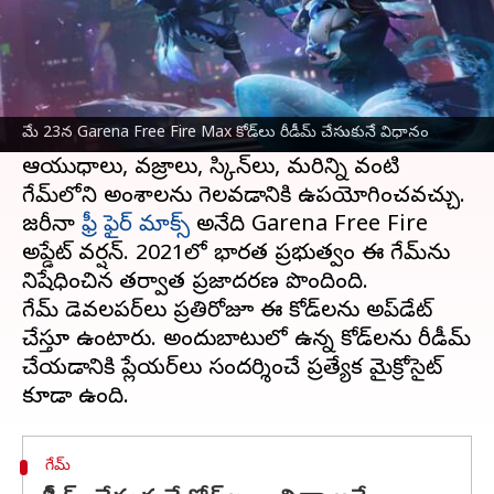
ఈ వార్తాకథనం ఏంటి
మే 23వ తేదీకి సంబంధించిన Garena Free Fire
Max రీడీమ్ కోడ్‌లను డెవలపర్లు విడుదల చేశారు.
మే 23న Garena Free Fire Max కోడ్‌లు రీడీమ్ చేసుకునే విధానం
Garena Free Fire Max రీడీమ్ కోడ్‌లు
ఆయుధాలు, వజ్రాలు, స్కిన్‌లు, మరిన్ని వంటి
గేమ్‌లోని అంశాలను గెలవడానికి ఉపయోగించవచ్చు.
జరీనా
ఫ్రీ ఫైర్ మాక్స్
అనేది Garena Free Fire
అప్డేట్ వర్షన్. 2021లో భారత ప్రభుత్వం ఈ గేమ్‌ను
నిషేధించిన తర్వాత ప్రజాదరణ పొందింది.
గేమ్ డెవలపర్‌లు ప్రతిరోజూ ఈ కోడ్‌లను అప్‌డేట్
చేస్తూ ఉంటారు. అందుబాటులో ఉన్న కోడ్‌లను రీడీమ్
చేయడానికి ప్లేయర్‌లు సందర్శించే ప్రత్యేక మైక్రోసైట్
గేమ్