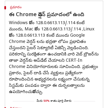
ప్రమాదం
ఈ Chrome వెర్షన్ ప్రమాదంలో ఉంది
Windows కోసం 128.0.6613.113/.114 కంటే
ముందు, Mac కోసం 128.0.6613.113/.114 ,Linux
కోసం 128.0.6613.113 కంటే ముందు Google
Chrome వెర్షన్ లను భద్రతా లోపం ప్రభావితం
చేస్తుందని సైబర్‌ సెక్యూరిటీ ఏజెన్సీ వెల్లడించింది.
పరికరాన్ని సురక్షితంగా ఉంచడానికి వారి వెబ్ బ్రౌజర్‌ను
తాజా వెర్షన్‌కు అప్‌డేట్ చేయాలని CERT-In
Chrome వినియోగదారులకు సూచించింది. ప్రభుత్వం
ప్రకారం, సైబర్ దాడి చేసే వ్యక్తులు ప్రత్యేకంగా
రూపొందించిన అభ్యర్థనలను లక్ష్యంగా చేసుకున్న
సిస్టమ్‌కు పంపడం ద్వారా ఈ దుర్బలత్వాలను
ఉపయోగించుకోవచ్చు.
మీరు
50%
శాతం పూర్తి చేశారు