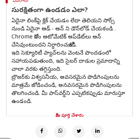
వివరాలు
సురక్షితంగా ఉండడం ఎలా?
ఏదైనా లింక్‌పై క్లిక్ చేయడం లేదా తెలియని సోర్స్
నుండి ఏదైనా ఆడ్ - ఆన్ ని డౌన్‌లోడ్ చేయకండి .
Chrome కోసం ఆటోమేటిక్ అప్‌డేట్‌లు ఆన్
చేసివుంటుందని నిర్ధారించుకోండి.
ఇది సెక్యూరిటీ ప్యాచ్‌లను వెంటనే పొందడంలో
సహాయపడుతుంది, ఇది సైబర్ దాడుల ప్రమాదాన్ని
చాలా వరకు తగ్గిస్తుంది.
బ్రౌజర్‌కు విశ్వసనీయ, అవసరమైన పొడిగింపులను
మాత్రమే జోడించండి, అనవసరమైన పొడిగింపులను
తొలగించండి. మీ పాస్‌వర్డ్‌ని ఎప్పటికప్పుడు మారుస్తూ
ఉండండి.
మీరు పూర్తి చేశారు