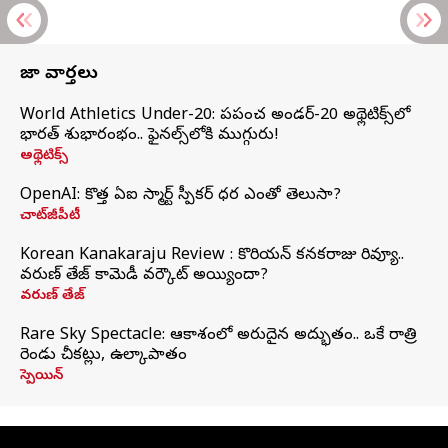
తాజా వార్తలు
World Athletics Under-20: ప్రపంచ అండర్-20 అథ్లెటిక్స్‌లో
భారత్‌ శుభారంభం.. ఫైనల్స్‌లోకి ముగ్గురు!
అథ్లెటిక్స్
OpenAI: కొత్త ఏఐ స్మార్ట్ స్పీకర్ ధర ఎంతో తెలుసా?
చాట్‌జీపీటీ
Korean Kanakaraju Review : కొరియన్ కనకరాజు రివ్యూ..
వరుణ్ తేజ్ కామెడీ వర్కౌట్ అయ్యిందా?
వరుణ్ తేజ్
Rare Sky Spectacle: ఆకాశంలో అరుదైన అద్భుతం.. ఒకే రాత్రి
రెండు చీకట్లు, ఉల్కాపాతం
స్పెయిన్