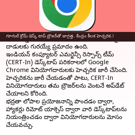
వ్రాసిన వారు
Sep 02, 2024
02:25 pm
Sirish Praharaju
ఈ వార్తాకథనం ఏంటి
గూగుల్‌
క్రోమ్‌ లో కొన్ని తీవ్రమైన భద్రతా లోపాలు
గూగుల్‌ క్రోమ్‌ డెస్క్ టాప్ బ్రౌజర్‌తో జాగ్రత్త.. కేంద్రం కీలక హెచ్చరిక..!
కనుగొన్నారు, దీని కారణంగా వినియోగదారులు సైబర్
దాడులకు గురయ్యే ప్రమాదం ఉంది.
ఇండియన్ కంప్యూటర్ ఎమర్జెన్సీ రెస్పాన్స్ టీమ్
(CERT-In) డెస్క్‌టాప్ పరికరాలలో Google
Chrome వినియోగదారులకు హెచ్చరిక జారీ చేసింది.
హెచ్చరికను జారీ చేయడంతో పాటు, CERT-In
వినియోగదారులు తమ బ్రౌజర్‌లను వెంటనే అప్‌డేట్
చేయాలని కోరింది.
భద్రతా లోపాల ప్రయోజనాన్ని పొందడం ద్వారా,
హ్యాకర్లు రిమోట్ యాక్సెస్ ద్వారా వారి డెస్క్‌టాప్‌లను
నియంత్రించడం ద్వారా వినియోగదారులను మోసం