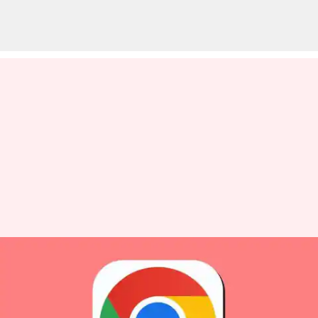
Google Chrome: గూగుల్‌ క్రోమ్‌
డెస్క్ టాప్ బ్రౌజర్‌తో జాగ్రత్త.. కేంద్రం
కీలక హెచ్చరిక..!