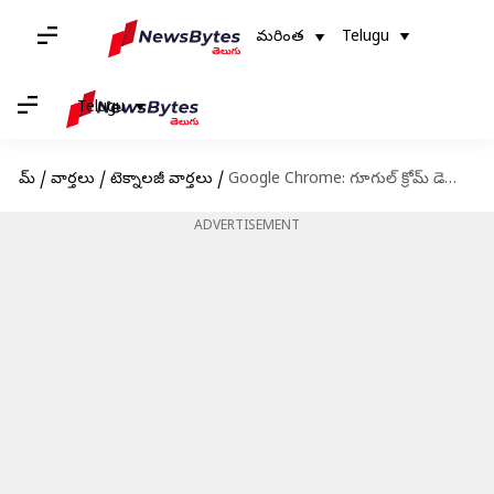
మరింత
Telugu
Telugu
హోమ్
/
వార్తలు
/
టెక్నాలజీ వార్తలు
/
Google Chrome: గూగుల్‌ క్రోమ్‌ డెస్క్ టాప్ బ్రౌజర్‌తో జాగ్రత్త.. కేంద్రం కీలక హెచ్చరిక..!
ADVERTISEMENT