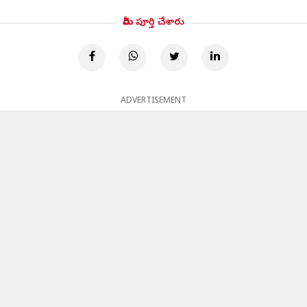
మీరు పూర్తి చేశారు
ADVERTISEMENT