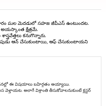
రకారం పక్షుల మెదడులో సహజ జీపీఎస్ ఉంటుందట.
అయస్కాంత క్షేత్రమే.
్త్రవేత్తలు కనుగొన్నారు.
రమైనపుడు ఆన్ చేసుకుంటాయి, ఆఫ్ చేసుకుంటాయని
పరిశోధనల్లో ఈ విషయాలు బహిర్గతం అయ్యాయి.
లస వెళ్తాయట. అలాగే విశ్రాంతి తీసుకోవాలనుకుంటే క్లస్టర్