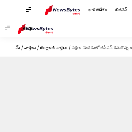
భారతదేశం
బిజినెస్
Telugu
హోమ్
/
వార్తలు
/
టెక్నాలజీ వార్తలు
/
పక్షుల మెదడులో జీపీఎస్ కనుగొన్న శాస్