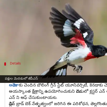
వ్రాసిన వారు
Jun 15, 2023
11:57 am
Sriram Pranateja
ఈ వార్తాకథనం ఏంటి
పక్షుల మెదడులో జీపీఎస్ ఏంటనే ఆశ్చర్యం కలగడం సహ
సూర్యుడి నుండి ప్లాస్మా, కాస్మిక్ కిరణాల నుండి భూ
ఆ అయస్కాంత క్షేత్రాన్ని ఉపయోగించుకుని పక్షులు తాము 
ఇక్కడ చెప్పుకోవాల్సిన మరో విషయం ఏమిటంటే, పక్షుల
Details
రాత్రిపూట జీపీఎస్ ఆన్, పగటి పూట ఆఫ్
మెదడులో సహజంగా జీపీఎస్ ఉండే లక్షణం వలస వెళ్ళే పక్షుల్ల
పక్షుల మెదడులో జీపీఎస్
అమెరికా
కు చెందిన బౌలింగ్ గ్రీన్ స్టేట్ యూనివర్సిటీ, కెన
అయస్కాంత క్షేత్రాన్ని ఉపయోగించుకుని మెదడులో క్లస్టర్ ఎన్ 
ఎన్ ని ఆఫ్ చేసుకుంటాయట.
మెడ్లిన్ బ్రాడ్ బెక్ నేతృత్వంలో జరిగిన ఈ పరిశోధన, తెల్లగ