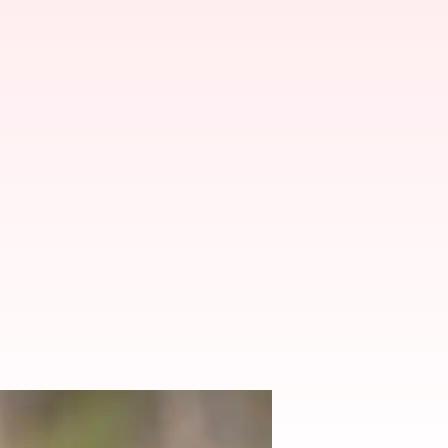
రవేత్తలు