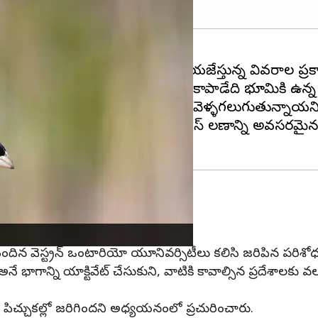
జమే. కానీ తాజా పరిశోధనలు తెలియజేస్తున్న వివరాల ప్
మి మీద ఆవాసముంటున్న జీవరాశులను కాపాడేది భూమికి ఉన్న 
వెళ్లాలనుకున్న చోటుకు అవలీలగా వెళ్ళగలుగుతున్నాయని శాస
ు తమ మెదడులో ఉన్న ప్రత్యేక జీపీఎస్ లక్షణాన్ని అవస
ో కనిపిస్తుందట.
డాకు చెందిన వెస్ట్రన్ ఒంటారియో యూనివర్సిటీలు కలిసి జరిపిన 
అనే భాగాన్ని యాక్టివేట్ చేసుకుని, వాటికి కావాల్సిన ప్రదేశాలకు వ
ొంతు పిచ్చుకల్లో జరిగిందని అధ్యయనంలో ప్రచురించారు.