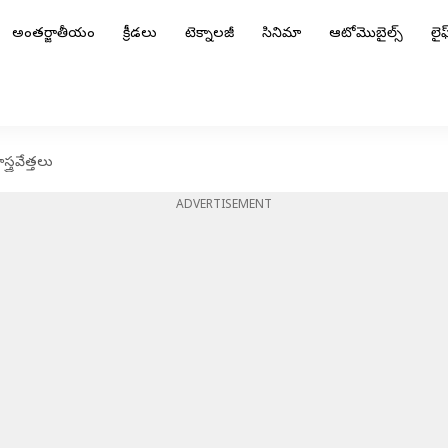
అంతర్జాతీయం
క్రీడలు
టెక్నాలజీ
సినిమా
ఆటోమొబైల్స్
లైఫ్
త్రవేత్తలు
ADVERTISEMENT