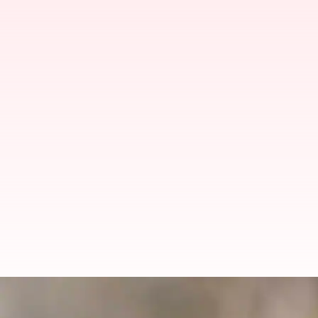
పక్షుల మెదడులో జీపీఎస్ కనుగొన్న శాస్త్