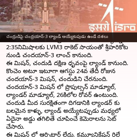
వ్రాసిన వారు
Jul 13, 2023
03:22 pm
Sriram Pranateja
ఈ వార్తాకథనం ఏంటి
చంద్రయాన్-3
మిషన్ లాంచ్ కావడానికి మరికొన్ని
చంద్రుడిపై చంద్రయాన్-3 ల్యాండ్ అయ్యేటపుడు ఉండే దశలు
గంటల సమయం మాత్రమే ఉంది. రేపు మధ్యాహ్నం
2:35నిమిషాలకు LVM3 రాకెట్ సాయంతో శ్రీహరికోట
నుండి చంద్రయాన్-3 లాంచ్ కానుంది.
ఈ మిషన్, చంద్రుడి దక్షిణ ధృవంపై ల్యాండ్ కానుంది.
కొంచెం అటూ ఇటూగా ఆగస్టు 24వ తేదీ రోజున
చంద్రయాన్-3 మిషన్, చంద్రుడిని చేరనుంది.
చంద్రయాన్-3 మిషన్ లో ప్రొపుల్సన్ మాడ్యూల్,
ల్యాండర్ మాడ్యూల్, 26కిలోల రోవర్ ఉంటుంది.
చంద్రుడి మీద సురక్షితంగా దిగడానికి ల్యాండర్ కు
బలమైన కాళ్ళు, ల్యాండ్ అయ్యేటప్పుడు మధ్యలో
ఏదైనా అడ్డు తగిలితే చూపించే కెమెరాలను సెట్
చేసారు.
ఈ మిషన్ లో ఆర్బిటార్ లేదు. కమ్యూనికేషన్ రిలే