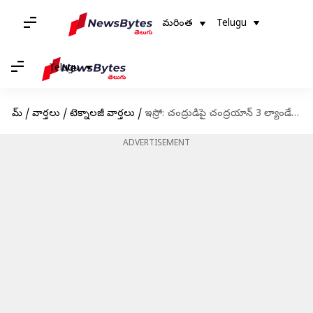
మరింత
Telugu
Telugu
హోమ్
/
వార్తలు
/
టెక్నాలజీ వార్తలు
/
ఇస్రో: చంద్రుడిపై చంద్రయాన్ 3 ల్యాండే అయ్యేటపుడు ఎన్ని దశలుంటాయో తెలుసా?
ADVERTISEMENT