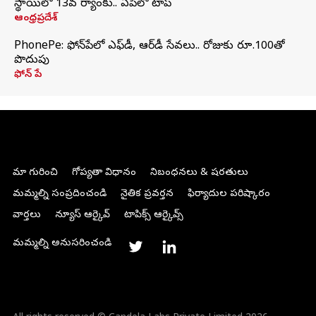
స్థాయిలో 13వ ర్యాంకు.. ఏపీలో టాప్
ఆంధ్రప్రదేశ్
PhonePe: ఫోన్‌పేలో ఎఫ్‌డీ, ఆర్‌డీ సేవలు.. రోజుకు రూ.100తో
పొదుపు
ఫోన్‌ పే
మా గురించి
గోప్యతా విధానం
నిబంధనలు & షరతులు
మమ్మల్ని సంప్రదించండి
నైతిక ప్రవర్తన
ఫిర్యాదుల పరిష్కారం
వార్తలు
న్యూస్ ఆర్కైవ్
టాపిక్స్ ఆర్కైవ్స్
మమ్మల్ని అనుసరించండి