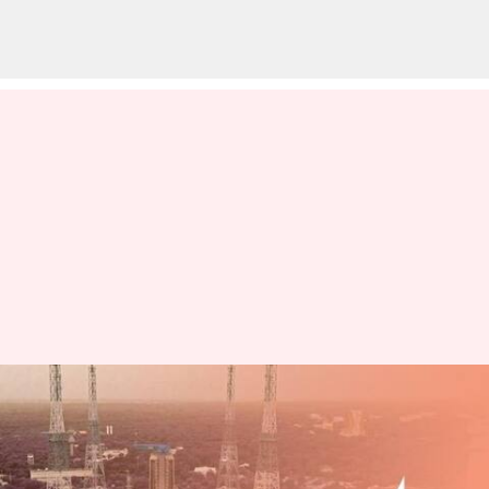
ఇస్రో: చంద్రుడిపై చంద్రయాన్ 3 ల్యాండే
అయ్యేటపుడు ఎన్ని దశలుంటాయో
తెలుసా?