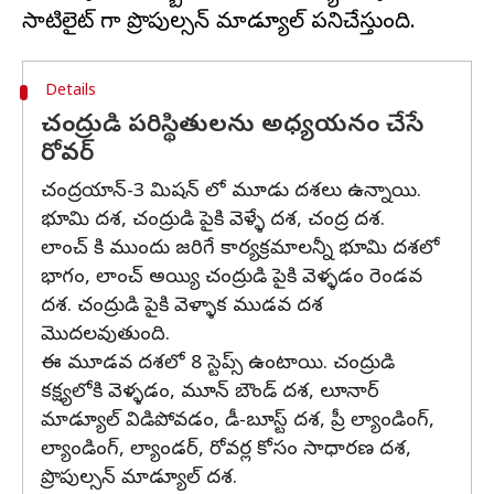
Details
చంద్రుడి పరిస్థితులను అధ్యయనం చేసే
రోవర్
చంద్రయాన్-3 మిషన్ లో మూడు దశలు ఉన్నాయి.
భూమి దశ, చంద్రుడి పైకి వెళ్ళే దశ, చంద్ర దశ.
లాంచ్ కి ముందు జరిగే కార్యక్రమాలన్నీ భూమి దశలో
భాగం, లాంచ్ అయ్యి చంద్రుడి పైకి వెళ్ళడం రెండవ
దశ. చంద్రుడి పైకి వెళ్ళాక ముడవ దశ
మొదలవుతుంది.
ఈ మూడవ దశలో 8 స్టెప్స్ ఉంటాయి. చంద్రుడి
కక్ష్యలోకి వెళ్ళడం, మూన్ బౌండ్ దశ, లూనార్
మాడ్యూల్ విడిపోవడం, డీ-బూస్ట్ దశ, ప్రీ ల్యాండింగ్,
ల్యాండింగ్, ల్యాండర్, రోవర్ల కోసం సాధారణ దశ,
ప్రొపుల్సన్ మాడ్యూల్ దశ.