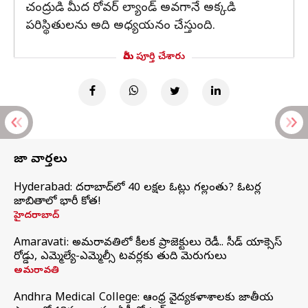
చంద్రుడి మీద రోవర్ ల్యాండ్ అవగానే అక్కడి
పరిస్థితులను అది అధ్యయనం చేస్తుంది.
మీరు పూర్తి చేశారు
తాజా వార్తలు
Hyderabad: హైదరాబాద్‌లో 40 లక్షల ఓట్లు గల్లంతు? ఓటర్ల
జాబితాలో భారీ కోత!
హైదరాబాద్
Amaravati: అమరావతిలో కీలక ప్రాజెక్టులు రెడీ.. సీడ్‌ యాక్సెస్‌
రోడ్డు, ఎమ్మెల్యే-ఎమ్మెల్సీ టవర్లకు తుది మెరుగులు
అమరావతి
Andhra Medical College: ఆంధ్ర వైద్యకళాశాలకు జాతీయ