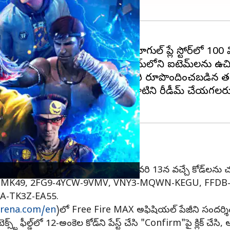
e MAXని విడుదల చేసింది. ఈమధ్యే గూగుల్ ప్లే స్టోర్‌లో 1
చడం ప్రారంభించారు, దీనివల్ల గేమ్‌లోని ఐటెమ్‌లను ఉచి
నిసరిగా అనుసరించాల్సినవి . ఒకసారి రూపొందించబడిన త
రిక వెబ్‌సైట్ ద్వారా మాత్రమే వాటిని రీడీమ్ చేయగలరు. ప
 కోడ్‌లను వాడండి
రాలు సేకరించడానికి ఈ కోడ్‌లు ఉన్నాయి. జనవరి 13న వచ్చే కో
E-MK49, 2FG9-4YCW-9VMV, VNY3-MQWN-KEGU, FFDB-
A-TK3Z-EA55.
arena.com/en
)లో Free Fire MAX అఫిషియల్ పేజీని సందర్శించ
ఫీల్డ్‌లో 12-అంకెల కోడ్‌ని పేస్ట్ చేసి "Confirm"పై క్లిక్ చేసి,