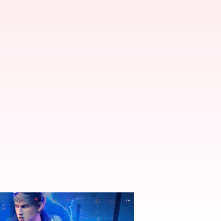
స్ రీడీమ్ విధానం