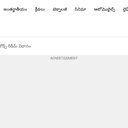
అంతర్జాతీయం
క్రీడలు
టెక్నాలజీ
సినిమా
ఆటోమొబైల్స్
లైఫ్
డ్స్ రీడీమ్ విధానం
ADVERTISEMENT