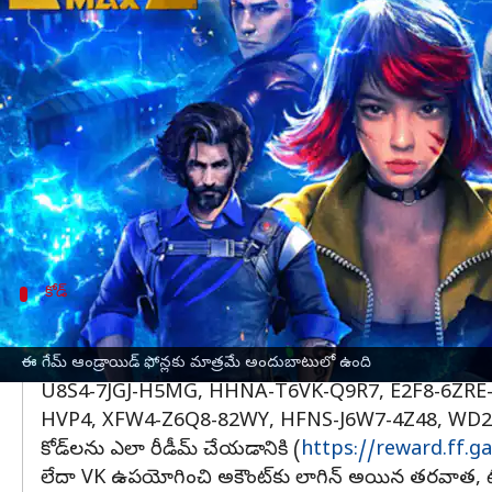
వ్రాసిన వారు
Jan 13, 2023
01:44 pm
Nishkala Sathivada
ఈ వార్తాకథనం ఏంటి
Garena సెప్టెంబర్ 2021లో కాస్మెటిక్ అప్‌లతో Free Fir
డెవలపర్‌లు 12-అంకెల రీడీమ్ చేయదగిన కోడ్‌లను అందిం
Free Fire MAXలో కోడ్‌లను రీడీమ్ చేయడానికి, తప్ప
తప్పనిసరిగా 12-18 గంటల లోపల యాక్సెస్ చేయాలి. అధికా
కోడ్
గేమ్ లోని వివిధ వస్తువులను సేకరించడానికి ఈ
కాస్ట్యూమ్ బాండిల్స్, రాయల్ వోచర్‌లు, ఆయుధాలు, వజ్
ఈ గేమ్ ఆండ్రాయిడ్ ఫోన్లకు మాత్రమే అందుబాటులో ఉంది
U8S4-7JGJ-H5MG, HHNA-T6VK-Q9R7, E2F8-6ZR
HVP4, XFW4-Z6Q8-82WY, HFNS-J6W7-4Z48, WD2
కోడ్‌లను ఎలా రీడీమ్ చేయడానికి (
https://reward.ff.g
లేదా VK ఉపయోగించి అకౌంట్‌కు లాగిన్ అయిన తరవాత, టెక్స్ట్ 