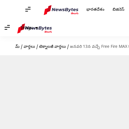
భారతదేశం
బిజినెస్
Telugu
హోమ్
/
వార్తలు
/
టెక్నాలజీ వార్తలు
/
జనవరి 13న వచ్చే Free Fire MAX కో