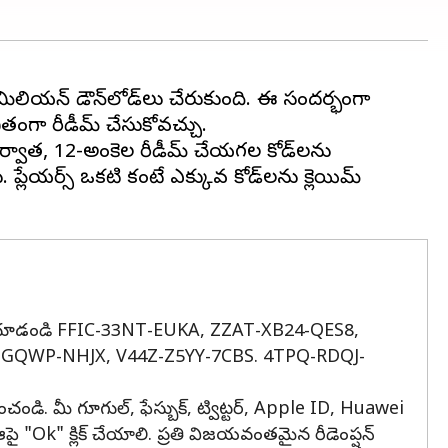
00 మిలియన్ డౌన్‌లోడ్‌లు చేరుకుంది. ఈ సందర్భంగా
తంగా రీడీమ్ చేసుకోవచ్చు.
ర్వాత, 12-అంకెల రీడీమ్ చేయగల కోడ్‌లను
్లేయర్స్ ఒకటి కంటే ఎక్కువ కోడ్‌లను క్లెయిమ్
డ్‌లను చూడండి FFIC-33NT-EUKA, ZZAT-XB24-QES8,
GQWP-NHJX, V44Z-Z5YY-7CBS. 4TPQ-RDQJ-
ండి. మీ గూగుల్, ఫేస్బుక్, ట్విట్టర్, Apple ID, Huawei
 ఆపై "Ok" క్లిక్ చేయాలి. ప్రతి విజయవంతమైన రీడెంప్షన్