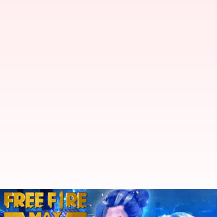
జనవరి 13న వచ్చే Free Fire MAX కోడ్