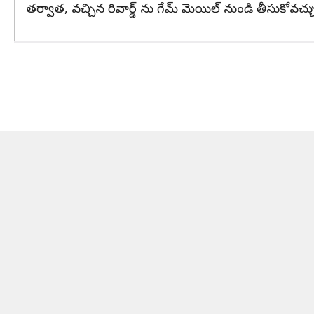
తర్వాత, వచ్చిన రివార్డ్ ను గేమ్ మెయిల్ నుండి తీసుకోవచ్చ