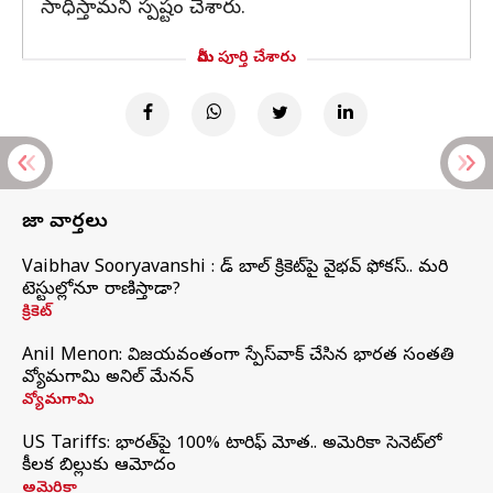
సాధిస్తామని స్పష్టం చేశారు.
మీరు పూర్తి చేశారు
తాజా వార్తలు
Vaibhav Sooryavanshi : రెడ్ బాల్ క్రికెట్‌పై వైభవ్ ఫోకస్.. మరి
టెస్టుల్లోనూ రాణిస్తాడా?
క్రికెట్
Anil Menon: విజయవంతంగా స్పేస్‌వాక్‌ చేసిన భారత సంతతి
వ్యోమగామి అనిల్‌ మేనన్
వ్యోమగామి
US Tariffs: భారత్‌పై 100% టారిఫ్‌ మోత.. అమెరికా సెనెట్‌లో
కీలక బిల్లుకు ఆమోదం
అమెరికా