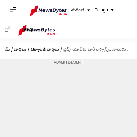
మరింత
Telugu
Telugu
హోమ్
/
వార్తలు
/
టెక్నాలజీ వార్తలు
/
థ్రెడ్స్ యాప్‌కు భారీ రెస్పాన్స్.. నాలుగు గంటల్లోనే ఐదు మిలియన్ల డౌన్‌లోడ్స్
ADVERTISEMENT