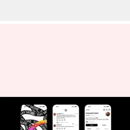
థ్రెడ్స్ యాప్‌కు భారీ రెస్పాన్స్.. నాలుగు
గంటల్లోనే ఐదు మిలియన్ల డౌన్‌లోడ్స్
వ్రాసిన వారు
Jul 06, 2023
12:03 pm
Jayachandra Akuri