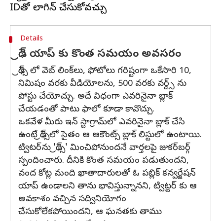
Details
థ్రెడ్ యాప్ కు కొంత సమయం అవసరం
థ్రెడ్స్ లో వెబ్ లింక్‌లు, ఫోటోలు గరిష్టంగా ఒకేసారి 10,
నిమిషం వరకు వీడియోలను, 500 వరకు వర్డ్స్ ను
పోస్టు చేయోచ్చు. అదే విధంగా ఎవరినైనా బ్లాక్
చేయడంతో పాటు ఫాలో కూడా కావొచ్చు.
ఒకవేళ మీరు ఇన్ స్టాగ్రామ్‌లో ఎవరినైనా బ్లాక్ చేసి
ఉంటే థ్రెడ్స్‌లో సైతం ఆ ఆకౌంట్స్ బ్లాక్ లిస్టులో ఉంటాయి.
ట్విటర్‌ను 'థ్రెడ్స్‌' మించిపోనుందనే వార్తలపై జుకర్‌బర్గ్‌
స్పందించారు. దీనికి కొంత సమయం పడుతుందని,
వంద కోట్ల మంది ఖాతాదారులతో ఓ పబ్లిక్‌ కన్వర్జేషన్‌
యాప్‌ ఉండాలని తాను భావిస్తున్నానని, ట్విట్టర్ కు ఆ
అవకాశం వచ్చిన సద్వినియోగం
చేసుకోలేకపోయిందని, ఆ ఘనతకు తాము