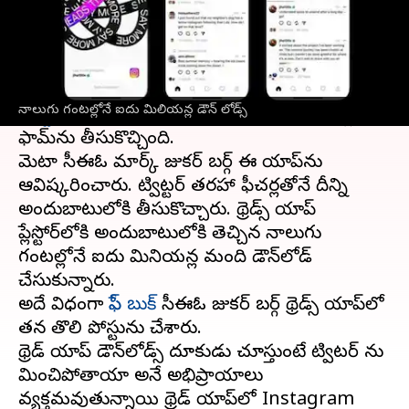
ఈ వార్తాకథనం ఏంటి
ఫేస్‌బుక్ మాతృసంస్థ
మెటా
ప్రారంభించిన థ్రెడ్స్ యాప్
అందుబాటులోకి వచ్చింది. ఎలాన్ మస్క్‌కు చెందిన
నాలుగు గంటల్లోనే ఐదు మిలియన్ల డౌన్ లోడ్స్
ట్విట్టర్
కు పోటీగా మెటా కొత్త సోషల్ మీడియా ప్లాట్
ఫామ్‌ను తీసుకొచ్చింది.
మెటా సీఈఓ మార్క్ జుకర్ బర్గ్ ఈ యాప్‌ను
ఆవిష్కరించారు. ట్విట్టర్ తరహా ఫీచర్లతోనే దీన్ని
అందుబాటులోకి తీసుకొచ్చారు. థ్రెడ్స్ యాప్
ప్లేస్టోర్‌లోకి అందుబాటులోకి తెచ్చిన నాలుగు
గంటల్లోనే ఐదు మినియన్ల మంది డౌన్‌లోడ్
చేసుకున్నారు.
అదే విధంగా
ఫేస్ బుక్
సీఈఓ జుకర్ బర్గ్ థ్రెడ్స్ యాప్‌లో
తన తొలి పోస్టును చేశారు.
థ్రెడ్ యాప్ డౌన్‌లోడ్స్ దూకుడు చూస్తుంటే ట్విటర్ ను
మించిపోతాయా అనే అభిప్రాయాలు
వ్యక్తమవుతున్నాయి థ్రెడ్‌ యాప్‌లో Instagram