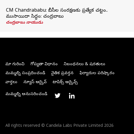
CM Chandrababu: బీసీల సంరక్షణకు ప్రత్యేక చట్టం..
ముసాయిదా సిద్ధం: చంద్రబాబు
చంద్రబాబు నాయుడు
మా గురించి
గోప్యతా విధానం
నిబంధనలు & షరతులు
మమ్మల్ని సంప్రదించండి
నైతిక ప్రవర్తన
ఫిర్యాదుల పరిష్కారం
వార్తలు
న్యూస్ ఆర్కైవ్
టాపిక్స్ ఆర్కైవ్స్
మమ్మల్ని అనుసరించండి
All rights reserved © Candela Labs Private Limited 2026