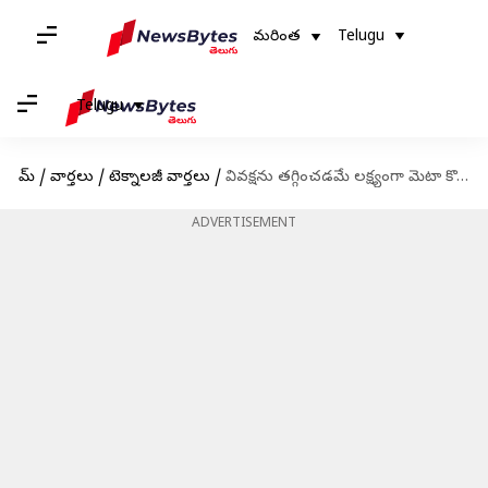
మరింత
Telugu
Telugu
హోమ్
/
వార్తలు
/
టెక్నాలజీ వార్తలు
/
వివక్షను తగ్గించడమే లక్ష్యంగా మెటా కొత్త AI ప్రకటన సాంకేతికత
ADVERTISEMENT