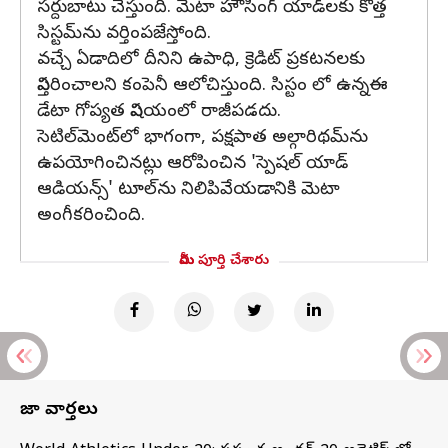
సర్దుబాటు చేస్తుంది. మెటా హౌసింగ్ యాడ్‌లకు కొత్త
సిస్టమ్‌ను వర్తింపజేస్తోంది.
వచ్చే ఏడాదిలో దీనిని ఉపాధి, క్రెడిట్ ప్రకటనలకు
విస్తరించాలని కంపెనీ ఆలోచిస్తుంది. సిస్టం లో ఉన్నఈ
డేటా గోప్యత విషయంలో రాజీపడదు.
సెటిల్‌మెంట్‌లో భాగంగా, పక్షపాత అల్గారిథమ్‌ను
ఉపయోగించినట్లు ఆరోపించిన 'స్పెషల్ యాడ్
ఆడియన్స్' టూల్‌ను నిలిపివేయడానికి మెటా
అంగీకరించింది.
మీరు పూర్తి చేశారు
తాజా వార్తలు