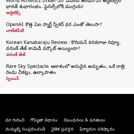
World Athletics Under-20: ప్రపంచ అండర్-20 అథ్లెటిక్స్‌లో
భారత్‌ శుభారంభం.. ఫైనల్స్‌లోకి ముగ్గురు!
అథ్లెటిక్స్
OpenAI: కొత్త ఏఐ స్మార్ట్ స్పీకర్ ధర ఎంతో తెలుసా?
చాట్‌జీపీటీ
Korean Kanakaraju Review : కొరియన్ కనకరాజు రివ్యూ..
వరుణ్ తేజ్ కామెడీ వర్కౌట్ అయ్యిందా?
వరుణ్ తేజ్
Rare Sky Spectacle: ఆకాశంలో అరుదైన అద్భుతం.. ఒకే రాత్రి
రెండు చీకట్లు, ఉల్కాపాతం
స్పెయిన్
మా గురించి
గోప్యతా విధానం
నిబంధనలు & షరతులు
మమ్మల్ని సంప్రదించండి
నైతిక ప్రవర్తన
ఫిర్యాదుల పరిష్కారం