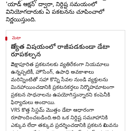
'యాడ్ ఆక్షన్' ద్వారా, నిర్దిష్ట సమయంలో
వినియోగదారుకు ఏ ప్రకటనను చూపించాలో
మెటా
గోప్యత విషయంలో రాజీపడకుండా డేటా
రూపకల్పన
వివక్షాపూరిత ప్రకటనలకు వ్యతిరేకంగా నియమాలు
ఉన్నప్పటికీ, హౌసింగ్, ఉపాధి అవకాశాలు
మరిన్నింటితో సహా కొన్ని సేవల నుండి వ్యక్తులను
మినహాయించడానికి ప్రకటనకర్తలు నిర్మొహమాటంగా
ప్రకటన సాధనాలను ఉపయోగిస్తున్నారని కంపెనీకి
ఫిర్యాదులు అందాయి.
VRS కొత్త సిస్టమ్ మొత్తం డేటా ఆధారంగా
రూపొందించబడింది.అది ఒక నిర్దిష్ట సమూహానికి
ఎక్కువ లేదా తక్కువ ప్రదర్శించడానికి ప్రకటన విలువను