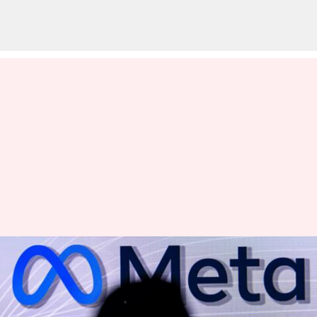
వివక్షను తగ్గించడమే లక్ష్యంగా మెటా
కొత్త AI ప్రకటన సాంకేతికత
వ్రాసిన వారు
Jan 10, 2023
03:58 pm
Nishkala Sathivada