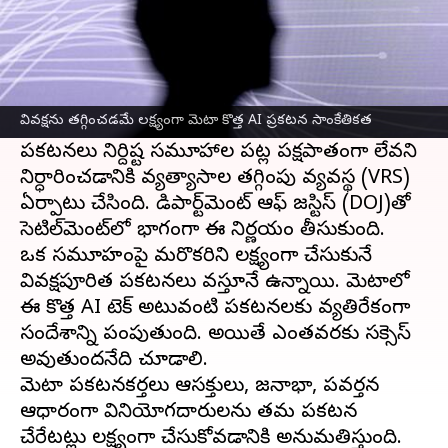
ఈ వార్తాకథనం ఏంటి
తమ ప్రకటనలు వివక్షతతో ఉన్నాయనే ఆందోళనలను
పరిష్కరించే ప్రయత్నంలో, మెటా కొన్ని మార్పులను
వివక్షను తగ్గించడమే లక్ష్యంగా మెటా కొత్త AI ప్రకటన సాంకేతికత
రూపొందించింది.
ప్రకటనలు నిర్దిష్ట సమూహాల పట్ల పక్షపాతంగా లేవని
నిర్ధారించడానికి వ్యత్యాసాల తగ్గింపు వ్యవస్థ (VRS)
ఏర్పాటు చేసింది. డిపార్ట్‌మెంట్ ఆఫ్ జస్టిస్ (DOJ)తో
సెటిల్‌మెంట్‌లో భాగంగా ఈ నిర్ణయం తీసుకుంది.
ఒక సమూహంపై మరొకరిని లక్ష్యంగా చేసుకునే
వివక్షపూరిత ప్రకటనలు వస్తూనే ఉన్నాయి. మెటాలో
ఈ కొత్త AI టెక్ అటువంటి ప్రకటనలకు వ్యతిరేకంగా
సందేశాన్ని పంపుతుంది. అయితే ఎంతవరకు సక్సెస్
అవుతుందనేది చూడాలి.
మెటా ప్రకటనకర్తలు ఆసక్తులు, జనాభా, ప్రవర్తన
ఆధారంగా వినియోగదారులను తమ ప్రకటన
చేరేటట్లు లక్ష్యంగా చేసుకోవడానికి అనుమతిస్తుంది.