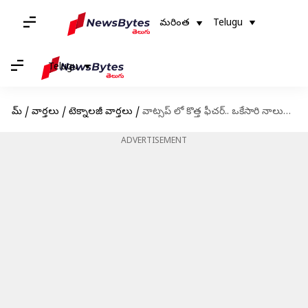
మరింత
Telugu
Telugu
హోమ్
/
వార్తలు
/
టెక్నాలజీ వార్తలు
/
వాట్సప్ లో కొత్త ఫీచర్.. ఒకేసారి నాలుగు ఫోన్లలో వాట్సప్
ADVERTISEMENT