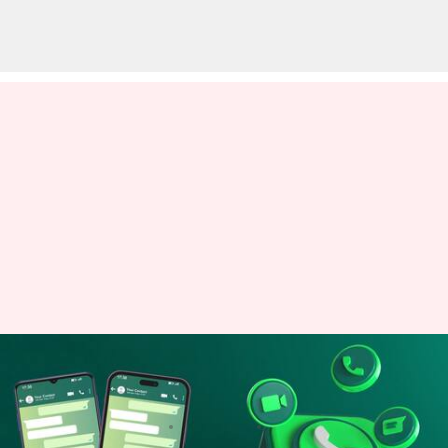
వాట్సప్ లో కొత్త ఫీచర్.. ఒకేసారి
నాలుగు ఫోన్లలో వాట్సప్
వ్రాసిన వారు
Apr 26, 2023
01:08 pm
Jayachandra Akuri