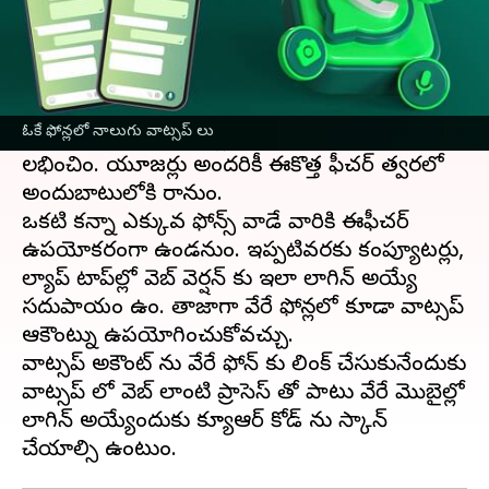
ఈ వార్తాకథనం ఏంటి
దిగ్గజ ఇన్ స్టంట్ మెసేజింగ్ యాప్
వాట్సప్ సంస్థ
యూజర్లకు తీపికబురును అందించింది. ఇకపై యూజర్లు
ఓకే ఫోన్లలో నాలుగు వాట్సప్ లు
ఒకటి కన్నా ఎక్కువ ఫోన్లలో వాట్సప్ లాగిన్ ఛాన్స్
లభించింది. యూజర్లు అందరికీ ఈకొత్త ఫీచర్ త్వరలో
అందుబాటులోకి రానుంది.
ఒకటి కన్నా ఎక్కువ ఫోన్స్ వాడే వారికి ఈఫీచర్
ఉపయోకరంగా ఉండనుంది. ఇప్పటివరకు కంప్యూటర్లు,
ల్యాప్ టాప్‌ల్లో వెబ్ వెర్షన్ కు ఇలా లాగిన్ అయ్యే
సదుపాయం ఉంది. తాజాగా వేరే ఫోన్లలో కూడా వాట్సప్
ఆకౌంట్ను ఉపయోగించుకోవచ్చు.
వాట్సప్ అకౌంట్ ను వేరే ఫోన్ కు లింక్ చేసుకునేందుకు
వాట్సప్ లో వెబ్ లాంటి ప్రాసెస్ తో పాటు వేరే మొబైల్లో
లాగిన్ అయ్యేందుకు క్యూఆర్ కోడ్ ను స్కాన్