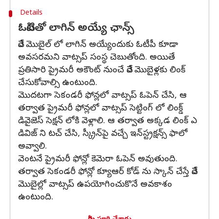
Details
ఓటిపితో లాగిన్ అయ్యే ఛాన్స్
వేరే మొబైల్ లో లాగిన్ అయ్యేందుకు ఓటీపీ కూడా
అవసరమని వాట్సప్ సంస్థ చెబుతోంది. అయితే
ప్రతిసారి ప్రైమరీ అకౌంట్ నుంచే వేరే మొబైళ్లకు లింక్
చేసుకోవాల్సి ఉంటుంది.
మొదటగా సెకండరీ ఫోన్లలో వాట్సప్ ఓపెన్ చేసి, ఆ
తర్వాత ప్రైమరీ ఫోన్లలో వాట్సప్ సెట్టింగ్ లో లింక్డ్
డివైజెస్ సెక్షన్ లోకి వెళ్లాలి. ఆ తర్వాత అక్కడ లింక్ ఎ
డివిజ్ ని టచ్ చేసి, స్క్రీన్‍పై వచ్చే ఇన్‍స్ట్రక్షన్స్ ఫాలో
అవ్వాలి.
వెంటనే ప్రైమరీ ఫోన్లో కెమెరా ఓపెన్ అవుతుంది.
తర్వాత సెకండరీ ఫోన్లో క్యూఆర్ కోడ్ ను స్కాన్ చేస్తే వేరే
మొబైల్లో వాట్సప్ ఉపయోగించుకొనే అవకాశం
ఉంటుంది.