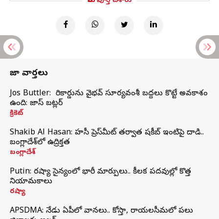
మీరు పూర్తి చేశారు
తాజా వార్తలు
Jos Buttler: నా రికార్డును వైభవ్ సూర్యవంశీ బద్దలు కొట్టే అవకాశం
ఉంది: జాస్ బట్లర్
క్రికెట్
Shakib Al Hasan: హసీనా ప్రెస్‌మీట్‌ తర్వాత షకీబ్‌ ఇంటిపై దాడి..
బంగ్లాదేశ్‌లో ఉద్రిక్తత
బంగ్లాదేశ్
Putin: రష్యా సైన్యంలో భారీ మార్పులు.. కీలక పదవుల్లో కొత్త
నియామకాలు
రష్యా
APSDMA: నేడు ఏపీలో వానలు.. కోస్తా, రాయలసీమలో పలు