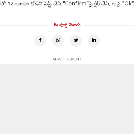
ో 12-అంకెల కోడ్‌ని పేస్ట్ చేసి,"Confirm"పై క్లిక్ చేసి, ఆపై "O
మీరు పూర్తి చేశారు
ADVERTISEMENT