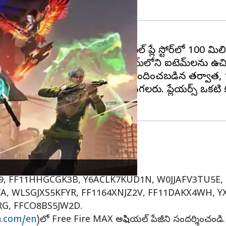
మాక్స్ ని విడుదల చేసింది. ఈమధ్యే గూగుల్ ప్లే స్టోర్‌లో 100
చడం ప్రారంభించారు, దీనివల్ల గేమ్‌లోని ఐటెమ్‌లను ఉచి
ిసరిగా అనుసరించాల్సినవి . ఒకసారి రూపొందించబడిన తర్వాత
వారా మాత్రమే వాటిని రీడీమ్ చేయగలరు. ప్లేయర్స్ ఒకటి కంట
 కోడ్‌లను వాడండి
, FF11HHGCGK3B, Y6ACLK7KUD1N, W0JJAFV3TU5E, 
, WLSGJXS5KFYR, FF1164XNJZ2V, FF11DAKX4WH, Y
G, FFCO8BS5JW2D.
a.com/en
)లో Free Fire MAX అఫిషియల్ పేజీని సందర్శించండి. మ