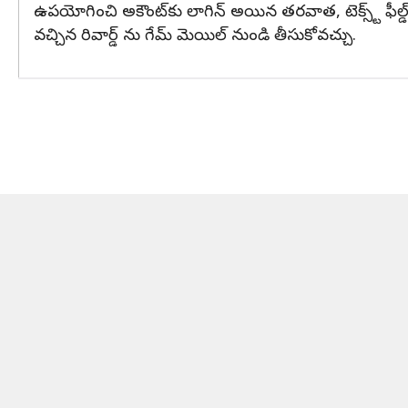
ఉపయోగించి అకౌంట్‌కు లాగిన్ అయిన తరవాత, టెక్స్ట్ ఫీల్డ్‌ల
వచ్చిన రివార్డ్ ను గేమ్ మెయిల్ నుండి తీసుకోవచ్చు.