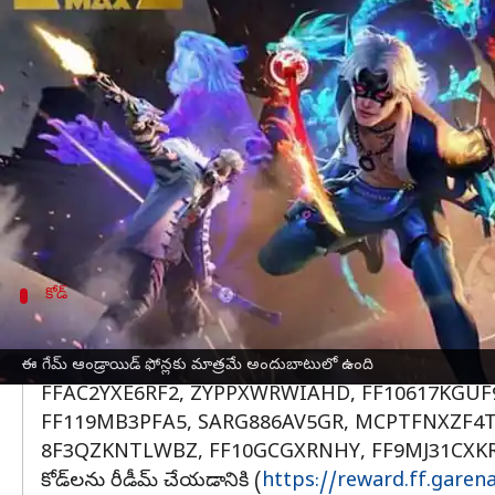
వ్రాసిన వారు
Feb 11, 2023
11:36 am
Nishkala Sathivada
ఈ వార్తాకథనం ఏంటి
Garena సెప్టెంబర్ 2021లో కాస్మెటిక్ అప్‌లతో ఫ్రీ ఫైర్ 
డెవలపర్‌లు 12-అంకెల రీడీమ్ చేయదగిన కోడ్‌లను అందిం
ఫ్రీ ఫైర్ మాక్స్ కోడ్‌లను రీడీమ్ చేయడానికి, తప్పన
18 గంటల లోపల యాక్సెస్ చేయాలి. అధికారిక వెబ్‌సైట్ ద్
కోడ్‌
గేమ్ లోని వివిధ వస్తువులను సేకరించడానికి ఈ
ఫిబ్రవరి 11న వచ్చే కోడ్‌లను చూడండి
ఈ గేమ్ ఆండ్రాయిడ్ ఫోన్లకు మాత్రమే అందుబాటులో ఉంది
FFAC2YXE6RF2, ZYPPXWRWIAHD, FF10617KGUF9
FF119MB3PFA5, SARG886AV5GR, MCPTFNXZF4TA
8F3QZKNTLWBZ, FF10GCGXRNHY, FF9MJ31CXKR
కోడ్‌లను రీడీమ్ చేయడానికి (
https://reward.ff.garen