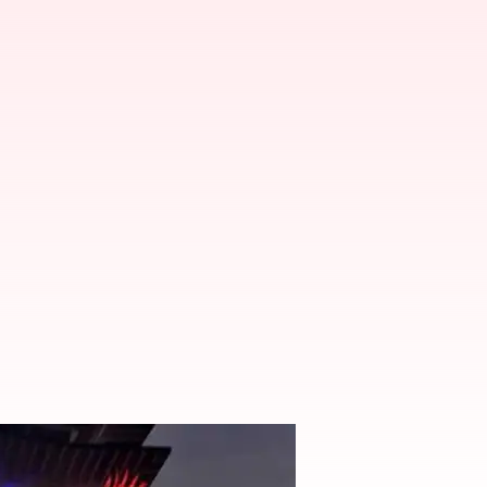
్స్ రీడీమ్ విధానం