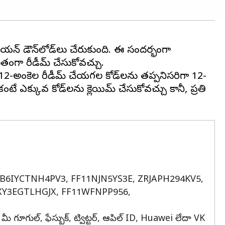
 మిలియన్ డౌన్‌లోడ్‌లు చేరుకుంది. ఈ సందర్భంగా
తంగా రీడీమ్ చేసుకోవచ్చు.
, 12-అంకెల రీడీమ్ చేయగల కోడ్‌లను తప్పనిసరిగా 12-
ే ఎక్కువ కోడ్‌లను క్లెయిమ్ చేసుకోవచ్చు కానీ, ప్రతి
B6IYCTNH4PV3, FF11NJN5YS3E, ZRJAPH294KV5,
XY3EGTLHGJX, FF11WFNPP956,
ీ గూగుల్, ఫేస్బుక్, ట్విట్టర్, ఆపిల్ ID, Huawei లేదా VK