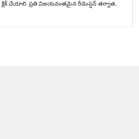
k" క్లిక్ చేయాలి. ప్రతి విజయవంతమైన రీడెంప్షన్ తర్వాత,