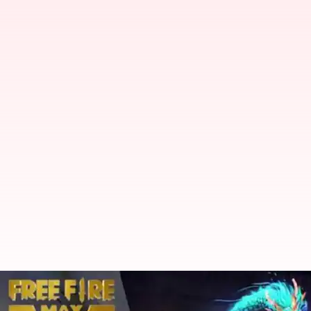
ఫిబ్రవరి 11న వచ్చే Free Fire MAX కోడ