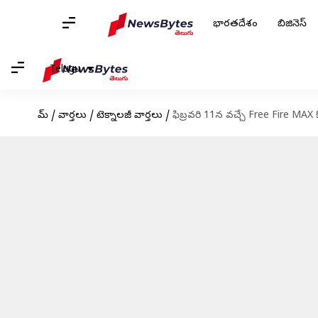
భారతదేశం
బిజినెస్
Telugu
హోమ్
/
వార్తలు
/
టెక్నాలజీ వార్తలు
/
ఫిబ్రవరి 11న వచ్చే Free Fire MAX క