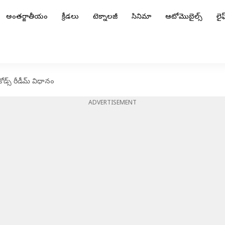
అంతర్జాతీయం
క్రీడలు
టెక్నాలజీ
సినిమా
ఆటోమొబైల్స్
లైఫ్
ోడ్స్ రీడీమ్ విధానం
ADVERTISEMENT