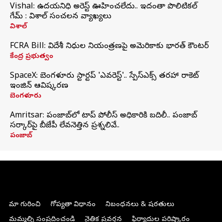
Vishal: ఉదయనిధి అరెస్ట్‌ ఊహించలేదు.. ఇదంతా పొలిటికల్
గేమ్ : విశాల్ సంచలన వ్యాఖ్యలు
విశాల్
FCRA Bill: విదేశీ నిధుల నియంత్రణపై అమెరికాకు భారత్‌ కౌంటర్
కేంద్ర ప్రభుత్వం
SpaceX: బెంగళూరు స్టార్టప్‌ 'ఎవరెస్ట్'.. స్పేస్‌ఎక్స్ తరహా రాకెట్‌
ఇంజిన్‌ ఆవిష్కరణ
బెంగళూరు
Amritsar: పంజాబ్‌లో టాప్ పోలీస్ అధికారికి బదిలీ.. పంజాబ్
సర్కార్‌పై బీజేపీ లేవనెత్తిన ప్రశ్నలివే..
పంజాబ్
మా గురించి
గోప్యతా విధానం
నిబంధనలు & షరతులు
మమ్మల్ని సంప్రదించండి
నైతిక ప్రవర్తన
ఫిర్యాదుల పరిష్కారం