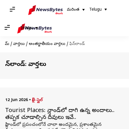
మరింత
Telugu
Telugu
హోమ్
/
వార్తలు
/
అంతర్జాతీయం వార్తలు
/
ఫిన్‌లాండ్‌
ఫిన్‌లాండ్‌: వార్తలు
12 Jun 2026
•
లైఫ్-స్టైల్
Tourist Places: ఫిన్లాండ్‌లో దాగి ఉన్న అందాలు..
తప్పక చూడాల్సిన దీవులు ఇవే..
ఫిన్లాండ్‌లో ప్రపంచంలోనే చాలా అందమైన, ప్రశాంతమైన