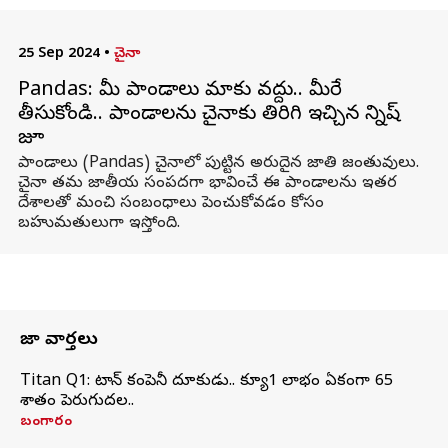
25 Sep 2024
•
చైనా
Pandas: మీ పాండాలు మాకు వద్దు.. మీరే
తీసుకోండి.. పాండాలను చైనాకు తిరిగి ఇచ్చిన ఫిన్నిష్
జూ
పాండాలు (Pandas) చైనాలో పుట్టిన అరుదైన జాతి జంతువులు.
చైనా తమ జాతీయ సంపదగా భావించే ఈ పాండాలను ఇతర
దేశాలతో మంచి సంబంధాలు పెంచుకోవడం కోసం
బహుమతులుగా ఇస్తోంది.
తాజా వార్తలు
Titan Q1: టైటాన్ కంపెనీ దూకుడు.. క్యూ1 లాభం ఏకంగా 65
శాతం పెరుగుదల..
బంగారం