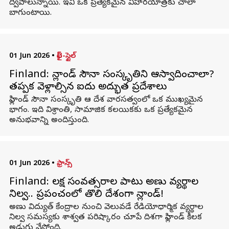
ద్వీపాలున్నాయి. ఇవి ఒక ప్రత్యేకమైన విహారయాత్రకు చాలా
బాగుంటాయి.
01 Jun 2026
•
లైఫ్-స్టైల్
Finland: ఫిన్లాండ్ సౌనా సంస్కృతిని ఆస్వాదించాలా?
తప్పక వెళ్లాల్సిన ఐదు అద్భుత ప్రదేశాలు
ఫిన్లాండ్ సౌనా సంస్కృతి ఆ దేశ వారసత్వంలో ఒక ముఖ్యమైన
భాగం. ఇది విశ్రాంతి, సామాజిక కలయికకు ఒక ప్రత్యేకమైన
అనుభవాన్ని అందిస్తుంది.
01 Jun 2026
•
ఫ్రాన్స్
Finland: లక్ష సంవత్సరాల పాటు అణు వ్యర్థాల
నిల్వ.. ప్రపంచంలో తొలి దేశంగా ఫిన్లాండ్!
అణు విద్యుత్ కేంద్రాల నుంచి వెలువడే రేడియోధార్మిక వ్యర్థాల
నిల్వ సమస్యకు శాశ్వత పరిష్కారం చూపే దిశగా ఫిన్లాండ్ కీలక
అడుగు వేస్తోంది.