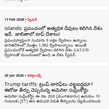
17 Feb 2026
•
స్వీడన్
islands: ప్రపంచంలో అత్యధిక దీవులు కలిగిన దేశం
ఇదే.. జాబితాలో టాప్ దేశాలు!
ప్రపంచవ్యాప్తంగా సుమారు 9 లక్షల ద్వీపాలు ఉన్నాయి.
భారతదేశంలో మొత్తం 1,382 ద్వీపాలున్నాయి. అయితే
ప్రపంచంలోనే అత్యధిక ద్వీపాలు కలిగిన దేశం 2,67,570
ద్వీపాలతో ముందంజలో ఉంది. ఆ దేశం స్వీడన్.
20 Jan 2026
•
నెదర్లాండ్స్
Trump tariffs: ట్రంప్‌ టారిఫ్‌లు చట్టబద్ధమా?
ఈరోజు తీర్పు చెప్పనున్న అమెరికా సుప్రీంకోర్టు
అమెరికా సుప్రీంకోర్టు ఈ నెల 20న (మంగళవారం) ఉదయం 10
గంటలకు (ET) తన తదుపరి విడత తీర్పులను వెల్లడించనుంది.