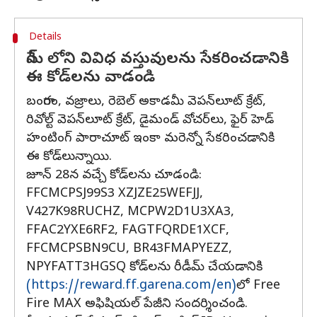
Details
గేమ్ లోని వివిధ వస్తువులను సేకరించడానికి
ఈ కోడ్‌లను వాడండి
బంగారం, వజ్రాలు, రెబెల్ అకాడమీ వెపన్‌లూట్ క్రేట్,
రివోల్ట్ వెపన్‌లూట్ క్రేట్, డైమండ్ వోచర్‌లు, ఫైర్ హెడ్
హంటింగ్ పారాచూట్ ఇంకా మరెన్నో సేకరించడానికి
ఈ కోడ్‌లున్నాయి.
జూన్ 28న వచ్చే కోడ్‌లను చూడండి:
FFCMCPSJ99S3 XZJZE25WEFJJ,
V427K98RUCHZ, MCPW2D1U3XA3,
FFAC2YXE6RF2, FAGTFQRDE1XCF,
FFCMCPSBN9CU, BR43FMAPYEZZ,
NPYFATT3HGSQ కోడ్‌లను రీడీమ్ చేయడానికి
(https://reward.ff.garena.com/en)
లో Free
Fire MAX అఫిషియల్ పేజీని సందర్శించండి.