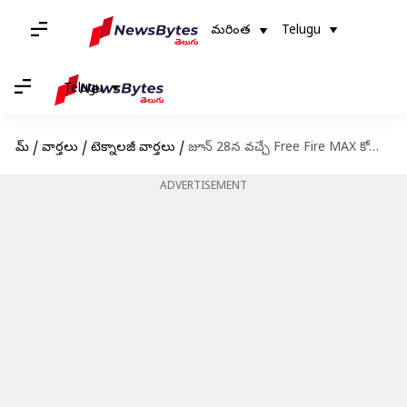
మరింత
Telugu
Telugu
హోమ్
/
వార్తలు
/
టెక్నాలజీ వార్తలు
/
జూన్ 28న వచ్చే Free Fire MAX కోడ్స్ రీడీమ్ విధానం
ADVERTISEMENT