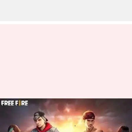
జూన్ 28న వచ్చే Free Fire MAX కోడ్స్
రీడీమ్ విధానం
వ్రాసిన వారు
Jun 28, 2023
09:45 am
Jayachandra Akuri