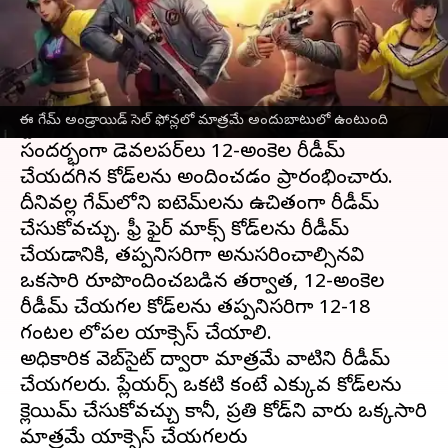
ఈ వార్తాకథనం ఏంటి
Garena సెప్టెంబర్ 2021లో కాస్మెటిక్ అప్‌లతో
ఫ్రీ ఫైర్
మాక్స్
ని విడుదల చేసింది. ఈమధ్యే గూగుల్ ప్లే
ఈ గేమ్ అండ్రాయిడ్ సెల్ ఫోన్లలో మాత్రమే అందుబాటులో ఉంటుంది
స్టోర్‌లో 100 మిలియన్ డౌన్‌లోడ్‌లు చేరుకుంది. ఈ
సందర్భంగా డెవలపర్‌లు 12-అంకెల రీడీమ్
చేయదగిన కోడ్‌లను అందించడం ప్రారంభించారు.
దీనివల్ల గేమ్‌లోని ఐటెమ్‌లను ఉచితంగా రీడీమ్
చేసుకోవచ్చు. ఫ్రీ ఫైర్ మాక్స్ కోడ్‌లను రీడీమ్
చేయడానికి, తప్పనిసరిగా అనుసరించాల్సినవి
ఒకసారి రూపొందించబడిన తర్వాత, 12-అంకెల
రీడీమ్ చేయగల కోడ్‌లను తప్పనిసరిగా 12-18
గంటల లోపల యాక్సెస్ చేయాలి.
అధికారిక వెబ్‌సైట్ ద్వారా మాత్రమే వాటిని రీడీమ్
చేయగలరు. ప్లేయర్స్ ఒకటి కంటే ఎక్కువ కోడ్‌లను
క్లెయిమ్ చేసుకోవచ్చు కానీ, ప్రతి కోడ్‌ని వారు ఒక్కసారి