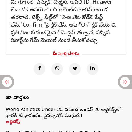
మీ గూగుల్, ఫేస్బుక్, ట్విట్టర్, ఆపిల్ ID, Huawei
లేదా VK ఉపయోగించి అకౌంట్‌కు లాగిన్ అయిన
తరవాత, టెక్స్ట్ ఫీల్డ్‌లో 12-అంకెల కోడ్‌ని పేస్ట్
చేసి,"Confirm"పై క్లిక్ చేసి, ఆపై "Ok" క్లిక్ చేయాలి.
ప్రతి విజయవంతమైన రీడెంప్షన్ తర్వాత, వచ్చిన
రివార్డ్‌ను గేమ్ మెయిల్ నుండి తీసుకోవచ్చు
మీరు పూర్తి చేశారు
తాజా వార్తలు
World Athletics Under-20: ప్రపంచ అండర్-20 అథ్లెటిక్స్‌లో
భారత్‌ శుభారంభం.. ఫైనల్స్‌లోకి ముగ్గురు!
అథ్లెటిక్స్