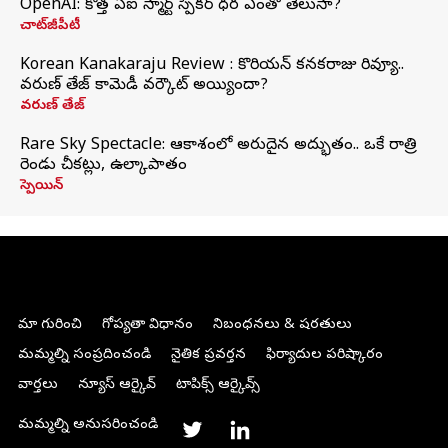
OpenAI: కొత్త ఏఐ స్మార్ట్ స్పీకర్ ధర ఎంతో తెలుసా?
చాట్‌జీపీటీ
Korean Kanakaraju Review : కొరియన్ కనకరాజు రివ్యూ..
వరుణ్ తేజ్ కామెడీ వర్కౌట్ అయ్యిందా?
వరుణ్ తేజ్
Rare Sky Spectacle: ఆకాశంలో అరుదైన అద్భుతం.. ఒకే రాత్రి
రెండు చీకట్లు, ఉల్కాపాతం
స్పెయిన్
మా గురించి
గోప్యతా విధానం
నిబంధనలు & షరతులు
మమ్మల్ని సంప్రదించండి
నైతిక ప్రవర్తన
ఫిర్యాదుల పరిష్కారం
వార్తలు
న్యూస్ ఆర్కైవ్
టాపిక్స్ ఆర్కైవ్స్
మమ్మల్ని అనుసరించండి