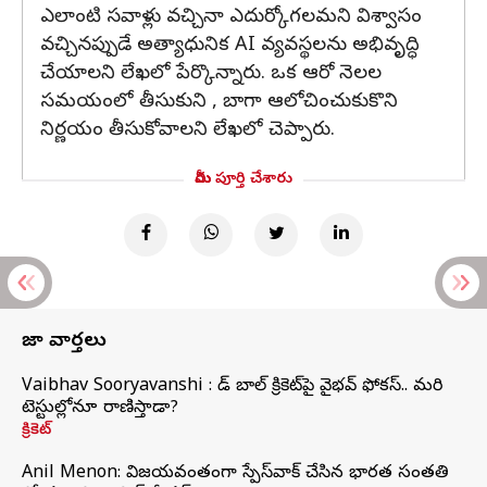
ఎలాంటి సవాళ్లు వచ్చినా ఎదుర్కోగలమని విశ్వాసం
వచ్చినప్పుడే అత్యాధునిక AI వ్యవస్థలను అభివృద్ధి
చేయాలని లేఖలో పేర్కొన్నారు. ఒక ఆరో నెలల
సమయంలో తీసుకుని , బాగా ఆలోచించుకుకొని
నిర్ణయం తీసుకోవాలని లేఖలో చెప్పారు.
మీరు పూర్తి చేశారు
తాజా వార్తలు
Vaibhav Sooryavanshi : రెడ్ బాల్ క్రికెట్‌పై వైభవ్ ఫోకస్.. మరి
టెస్టుల్లోనూ రాణిస్తాడా?
క్రికెట్
Anil Menon: విజయవంతంగా స్పేస్‌వాక్‌ చేసిన భారత సంతతి