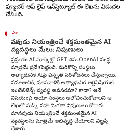
ఫ్యూచర్ ఆఫ్ లైఫ్ ఇన్‌స్టిట్యూట్ ఈ లేఖను విడుదల
ఏఐ
మానవుడు నియంత్రించే శక్తమంతమైన AI
వ్యవస్థలు మేలు: నిపుణులు
ప్రస్తుతం AI మార్కెట్లో GPT-4ను OpenAI సంస్థ
మాత్రమే ప్రవేశపెట్టింది. మరికొన్ని సంస్థలు
అత్యాధునిక AIపై విస్తృత పరిశోధనలు చేస్తున్నాయి.
సమాజానికి, మానవాళికి అత్యాధునిక ఆర్టిఫిషియల్
ఇంటెలిజెన్స్ వ్యవస్థ అవసరమా? కాదా? అనే
విషయంపై ఆయా సంస్థలు ఆలోచించుకోవాలని ఆ
లేఖలో మస్క్ సహా మిగతా నిపుణులు కోరారు.
మానవుడు నియంత్రించే శక్తమంతమైన AI
వ్యవస్థలను మాత్రమే అభివృద్ధి చేయాలని విజ్ఞప్తి
చేశారు.