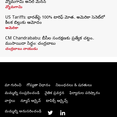
వ్యోమగామి అనిల్‌ మేనన్
వ్యోమగామి
US Tariffs: భారత్‌పై 100% టారిఫ్‌ మోత.. అమెరికా సెనెట్‌లో
కీలక బిల్లుకు ఆమోదం
అమెరికా
CM Chandrababu: బీసీల సంరక్షణకు ప్రత్యేక చట్టం..
ముసాయిదా సిద్ధం: చంద్రబాబు
చంద్రబాబు నాయుడు
మా గురించి
గోప్యతా విధానం
నిబంధనలు & షరతులు
మమ్మల్ని సంప్రదించండి
నైతిక ప్రవర్తన
ఫిర్యాదుల పరిష్కారం
వార్తలు
న్యూస్ ఆర్కైవ్
టాపిక్స్ ఆర్కైవ్స్
మమ్మల్ని అనుసరించండి