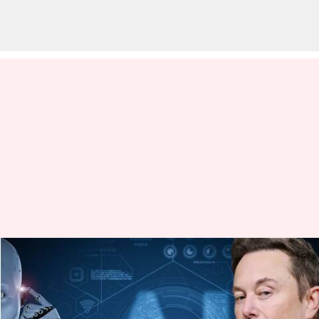
అత్యాధునిక AI వ్యవస్థలపై
పరిశోధనలు ఆపేయండి: మస్క్‌తో
పాటు 1000మంది ఐటీ నిపుణుల