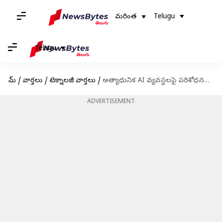
మరింత
Telugu
Telugu
హోమ్
/
వార్తలు
/
టెక్నాలజీ వార్తలు
/
అత్యాధునిక AI వ్యవస్థలపై పరిశోధనలు ఆపేయండి: మస్క్‌తో పాటు 1000మంది ఐటీ నిపుణుల లేఖ
ADVERTISEMENT