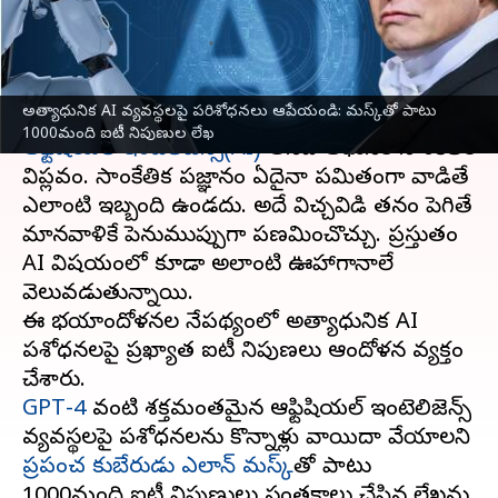
లేఖ
వ్రాసిన వారు
Mar 30, 2023
02:13 pm
Stalin
ఈ వార్తాకథనం ఏంటి
అత్యాధునిక AI వ్యవస్థలపై పరిశోధనలు ఆపేయండి: మస్క్‌తో పాటు
1000మంది ఐటీ నిపుణుల లేఖ
ఆర్టిఫిషియల్ ఇంటెలిజెన్స్(AI)
అనేది ఆధునిక సాంకేతిక
విప్లవం. సాంకేతిక పరిజ్ఞానం ఏదైనా పరిమితంగా వాడితే
ఎలాంటి ఇబ్బంది ఉండదు. అదే విచ్చవిడి తనం పెరిగితే
మానవాళికే పెనుముప్పుగా పరిణమించొచ్చు. ప్రస్తుతం
AI విషయంలో కూడా అలాంటి ఊహాగానాలే
వెలువడుతున్నాయి.
ఈ భయాందోళనల నేపథ్యంలో అత్యాధునిక AI
పరిశోధనలపై ప్రఖ్యాత ఐటీ నిపుణలు ఆందోళన వ్యక్తం
GPT-4
వంటి శక్తమంతమైన ఆర్టిఫిషియల్ ఇంటెలిజెన్స్
వ్యవస్థలపై పరిశోధనలను కొన్నాళ్లు వాయిదా వేయాలని
ప్రపంచ కుబేరుడు ఎలాన్ మస్క్‌
తో పాటు
1000మంది ఐటీ నిపుణులు సంతకాలు చేసిన లేఖను